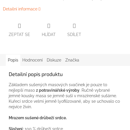
Detailní informace
ZEPTAT SE
HLÍDAT
SDÍLET
Popis
Hodnocení
Diskuze
Značka
Detailní popis produktu
Základem sušených masových svačinek je pouze to
nejlepší maso
z potravinářské výroby
.
Ručně vybrané
jemné kousky masa se jemně suší v mrazírenské sušárne.
Kuřecí srdce velmi jemně lyofilizované, aby se uchovalo co
nejvíce živin.
Mrazem sušené drůbeží srdce.
Složení:
100 % drůbeží srdce