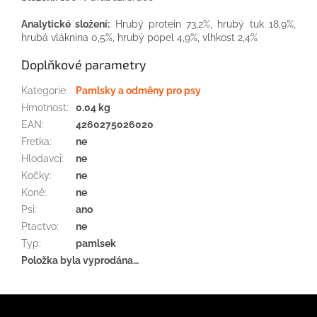
Analytické složení:
Hrubý protein 73,2%, hrubý tuk 18,9%,
hrubá vláknina 0,5%, hrubý popel 4,9%, vlhkost 2,4%
Doplňkové parametry
Kategorie
:
Pamlsky a odměny pro psy
Hmotnost
:
0.04 kg
EAN
:
4260275026020
Fretka
:
ne
Hlodavci
:
ne
Kočky
:
ne
Koně
:
ne
Psi
:
ano
Ptactvo
:
ne
Typ
:
pamlsek
Položka byla vyprodána…
Z
á