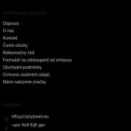
p
a
Informace pro vás
t
Doprava
í
O nás
Kontakt
Časté otázky
Reklamačný řád
Formulář na odstoupení od smlouvy
Obchodní podmínky
Ochrana osobních údajů
Námi nabízené značky
Kontakt
info
@
crazypaws.eu
+420 608 838 390