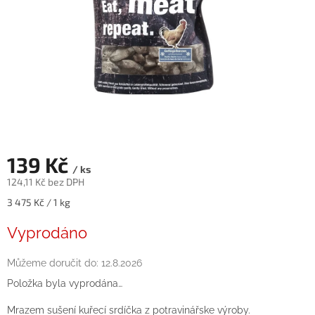
139 Kč
/ ks
124,11 Kč bez DPH
Měrná
3 475 Kč / 1 kg
cena:
Vyprodáno
Můžeme doručit do:
12.8.2026
Položka byla vyprodána…
Mrazem sušení kuřecí srdíčka z potravinářske výroby.