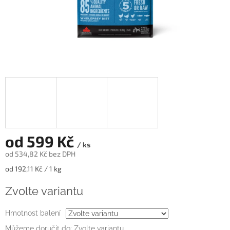
od
599 Kč
/ ks
od
534,82 Kč
bez DPH
Měrná
od 192,11 Kč / 1 kg
cena:
Zvolte variantu
Hmotnost balení
Můžeme doručit do:
Zvolte variantu