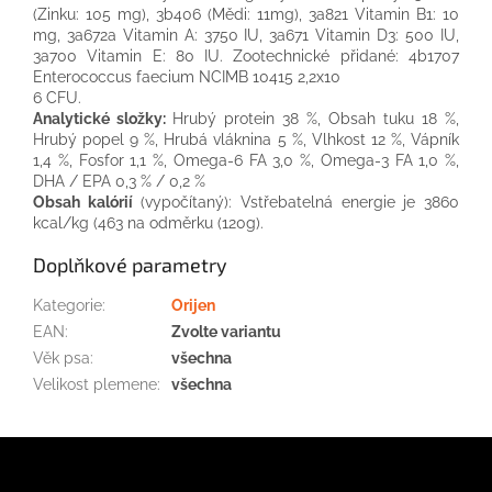
(Zinku: 105 mg), 3b406 (Mědi: 11mg), 3a821 Vitamin B1: 10
mg, 3a672a Vitamin A: 3750 IU, 3a671 Vitamin D3: 500 IU,
3a700 Vitamin E: 80 IU. Zootechnické přidané: 4b1707
Enterococcus faecium NCIMB 10415 2,2x10
6 CFU.
Analytické složky:
Hrubý protein 38 %, Obsah tuku 18 %,
Hrubý popel 9 %, Hrubá vláknina 5 %, Vlhkost 12 %, Vápník
1,4 %, Fosfor 1,1 %, Omega-6 FA 3,0 %, Omega-3 FA 1,0 %,
DHA / EPA 0,3 % / 0,2 %
Obsah kalórií
(vypočítaný): Vstřebatelná energie je 3860
kcal/kg (463 na odměrku (120g).
Doplňkové parametry
Kategorie
:
Orijen
EAN
:
Zvolte variantu
Věk psa
:
všechna
Velikost plemene
:
všechna
Z
á