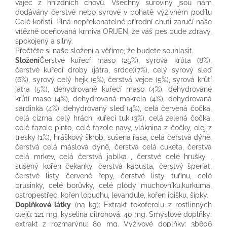
vajec z hnízdních chovů. Všechny suroviny jsou nám
dodávány čerstvé nebo syrové v bohatě výživném podílu
Celé kořisti. Plná nepřekonatelné přírodní chuti zaručí naše
vítězně oceňovaná krmiva ORIJEN, že váš pes bude zdravý,
spokojený a silný.
Přečtěte si naše složení a věříme, že budete souhlasit.
Složení
Čerstvé kuřecí maso (25%), syrová krůta (8%),
čerstvé kuřecí droby (játra, srdce)(7%), celý syrový sleď
(6%), syrový celý hejk (5%), čerstvá vejce (5%), syrová krůtí
játra (5%), dehydrované kuřecí maso (4%), dehydrované
krůtí maso (4%), dehydrovaná makrela (4%), dehydrovaná
sardinka (4%), dehydrovaný sleď (4%), celá červená čočka,
celá cizrna, celý hrách, kuřecí tuk (3%), celá zelená čočka,
celé fazole pinto, celé fazole navy, vláknina z čočky, olej z
tresky (1%), hráškový škrob, sušená řasa, celá čerstvá dýně,
čerstvá celá máslová dýně, čerstvá celá cuketa, čerstvá
celá mrkev, celá čerstvá jablka , čerstvé celé hrušky ,
sušený kořen čekanky, čerstvá kapusta, čerstvý špenát,
čerstvé listy červené řepy, čerstvé listy tuřínu, celé
brusinky, celé borůvky, celé plody muchovníku,kurkuma,
ostropestřec, kořen lopuchu, levandule, kořen ibišku, šípky.
Doplňkové látky
(na kg): Extrakt tokoferolu z rostlinných
olejů: 121 mg, kyselina citronová: 40 mg. Smyslové doplňky:
extrakt z rozmarýnu: 80 mg. Výživové doplňky: 3b606