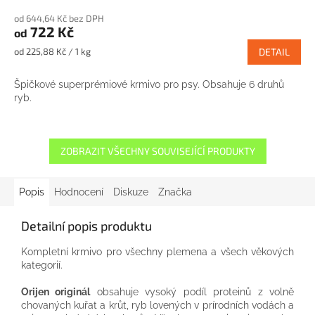
od 644,64 Kč bez DPH
722 Kč
od
Měrná
od 225,88 Kč / 1 kg
DETAIL
cena:
Špičkové superprémiové krmivo pro psy. Obsahuje 6 druhů
ryb.
ZOBRAZIT VŠECHNY SOUVISEJÍCÍ PRODUKTY
Popis
Hodnocení
Diskuze
Značka
Detailní popis produktu
Kompletní krmivo pro všechny plemena a všech věkových
kategorií.
Orijen originál
obsahuje vysoký podíl proteinů z volně
chovaných kuřat a krůt, ryb lovených v prírodních vodách a