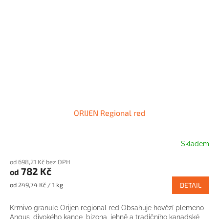
ORIJEN Regional red
Skladem
od 698,21 Kč bez DPH
782 Kč
od
Měrná
od 249,74 Kč / 1 kg
DETAIL
cena:
Krmivo granule Orijen regional red Obsahuje hovězí plemeno
Angus, divokého kance, bizona, jehně a tradičního kanadské