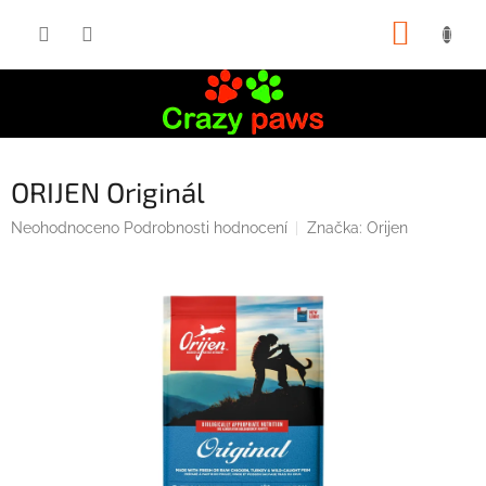
Přejít
NÁKUP
na
obsah
KOŠÍK
ORIJEN Originál
Průměrné
Neohodnoceno
Podrobnosti hodnocení
Značka:
Orijen
hodnocení
produktu
je
0,0
z
5
hvězdiček.