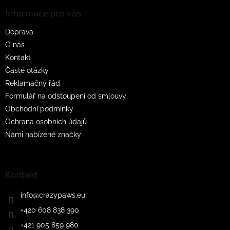
p
a
Informace pro vás
t
Doprava
í
O nás
Kontakt
Časté otázky
Reklamačný řád
Formulář na odstoupení od smlouvy
Obchodní podmínky
Ochrana osobních údajů
Námi nabízené značky
Kontakt
info
@
crazypaws.eu
+420 608 838 390
+421 905 859 980