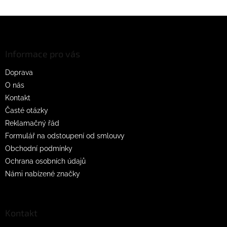
Z
á
p
a
Informace pro vás
t
Doprava
í
O nás
Kontakt
Časté otázky
Reklamačný řád
Formulář na odstoupení od smlouvy
Obchodní podmínky
Ochrana osobních údajů
Námi nabízené značky
Kontakt