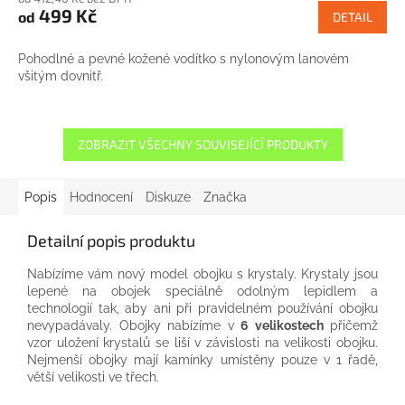
499 Kč
od
DETAIL
Pohodlné a pevné kožené vodítko s nylonovým lanovém
všitým dovnitř.
ZOBRAZIT VŠECHNY SOUVISEJÍCÍ PRODUKTY
Popis
Hodnocení
Diskuze
Značka
Detailní popis produktu
Nabízíme
vám nový
model
obojku
s krystaly
.
Krystaly
jsou
lepené
na
obojek
speciálně
odolným
lepidlem
a
technologií
tak
, aby ani
při pravidelném používání
obojku
nevypadávaly
.
Obojky
nabízíme
v
6
velikostech
přičemž
vzor
uložení
krystalů
se liší
v
závislosti na
velikosti
obojku
.
Nejmenší
obojky
mají
kamínky
umístěny
pouze
v
1
řadě,
větší velikosti
ve třech
.