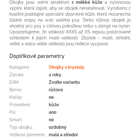
Obojky
jsou velmi atraktivní
z
měkké kůže
a
nylonovou
výplní
, která
zajistí, aby
se
obojek
nenatahovat
.
Vyrobeno z
kvalitní
poddajné
speciální
obarvené
kůže, která
nezanechá
žádné stopy
na
srsti
vašeho
psa
.
Tento
růžový
obojek
je
vhodný
pro
psy
s
citlivou pokožkou
nebo
s
alergií na
nylon
.
Upozorňujeme,
že
velikosti
XXXS
až
XS
nejsou
polstrované
vzhledem k jejich
malé velikosti
.
Zbytek
-
malé,
střední,
velké
a
extra
velké
velikosti jsou
měkce
vycpané
.
Doplňkové parametry
Kategorie
:
Obojky s krystaly
Záruka
:
2 roky
EAN
:
Zvolte variantu
Barva
:
růžová
Kočky
:
ne
Provedení
:
kůže
Psi
:
ano
Smart
:
ne
Typ obojku
:
ozdobný
Velikost plemene
:
malá a střední