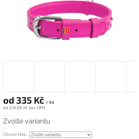
od
335 Kč
/ ks
od
276,86 Kč
bez DPH
Měrná
Zvolte variantu
cena:
Obvod krku