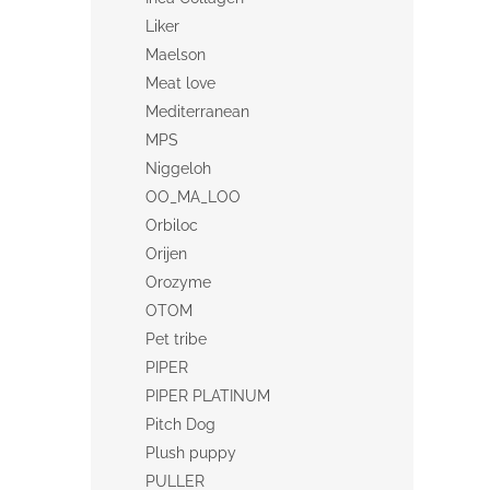
Liker
Maelson
Meat love
Mediterranean
MPS
Niggeloh
OO_MA_LOO
Orbiloc
Orijen
Orozyme
OTOM
Pet tribe
PIPER
PIPER PLATINUM
Pitch Dog
Plush puppy
PULLER