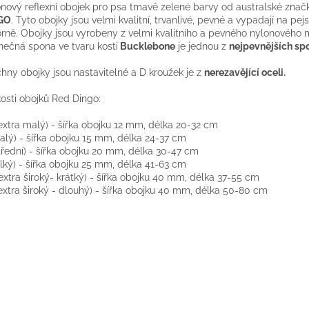
onový
reflexní
obojek pro
psa
tmavě zelené barvy
od
australské
znač
GO
.
Tyto
obojky jsou
velmi
kvalitní,
trvanlivé
, pevné
a
vypadají
na
pejs
orně
.
Obojky
jsou vyrobeny
z
velmi kvalitního
a
pevného
nylonového
m
nečná
spona
ve tvaru
kosti
Bucklebone
je jednou
z
nejpevnějších
sp
chny
obojky jsou
nastavitelné
a
D
kroužek
je
z
nerezavějící oceli.
osti
obojků
Red
Dingo
:
extra
malý
)
-
šířka
obojku
12
mm
, délka
20-32
cm
alý
)
-
šířka
obojku
15
mm
, délka
24-37
cm
třední
)
-
šířka
obojku
20
mm
, délka
30-47
cm
lký
)
-
šířka
obojku
25
mm
, délka
41-63
cm
extra
široký-
krátký
)
-
šířka
obojku
40
mm
, délka
37-55
cm
extra
široký
-
dlouhý
)
-
šířka
obojku
40
mm
, délka
50-80
cm