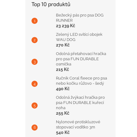
Top 10 produktů
Bežecký pás pro psa DOG
RUNNER
23 239 Kč
Zelený LED svítící obojek
WAU DOG
270 Kč
Odolná přetahovací hračka
pro psa FUN DURABLE
osmička
215 Kč
Ručník Coral fleece pro psa
nebo kočku růžovo - šedý
490 Kč
Odolná žvýkací hračka pro
psa FUN DURABLE kuřecí
noha
255 Kč
Nylonové protiskluzové
stopovací vodítko 3m
540 Kč