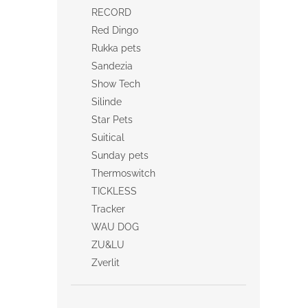
RECORD
Red Dingo
Rukka pets
Sandezia
Show Tech
Silinde
Star Pets
Suitical
Sunday pets
Thermoswitch
TICKLESS
Tracker
WAU DOG
ZU&LU
Zverlit