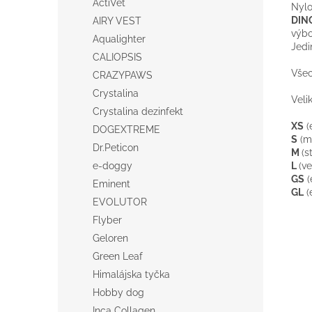
ActiVet
Nyl
DIN
AIRY VEST
výb
Aqualighter
Jedi
CALIOPSIS
Vše
CRAZYPAWS
Crystalina
Velik
Crystalina dezinfekt
XS
(
DOGEXTREME
S
(
m
Dr.Peticon
M
(s
L
(
ve
e-doggy
GS
(
Eminent
GL
(
EVOLUTOR
Flyber
Geloren
Green Leaf
Himalájska tyčka
Hobby dog
Inca Collagen