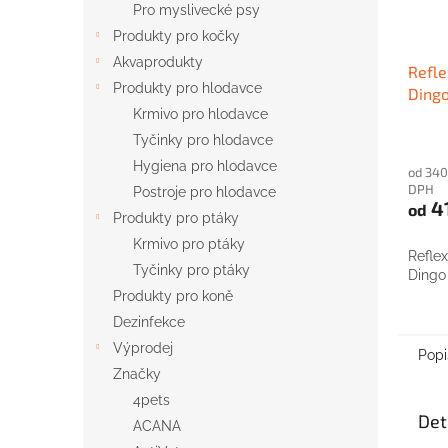
Pro myslivecké psy
Produkty pro kočky
Akvaprodukty
Refle
Produkty pro hlodavce
Dingo
Krmivo pro hlodavce
Tyčinky pro hlodavce
Hygiena pro hlodavce
od 340
DPH
Postroje pro hlodavce
4
od
Produkty pro ptáky
Krmivo pro ptáky
Reflex
Tyčinky pro ptáky
Dingo
Produkty pro koně
Dezinfekce
Výprodej
Popi
Značky
4pets
Det
ACANA