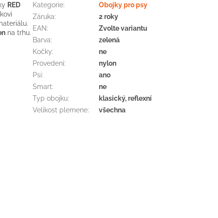
ky
RED
Kategorie
:
Obojky pro psy
kovi
Záruka
:
2 roky
ateriálu
.
EAN
:
Zvolte variantu
on
na
trhu.
Barva
:
zelená
Kočky
:
ne
Provedení
:
nylon
Psi
:
ano
Smart
:
ne
Typ obojku
:
klasický, reflexní
Velikost plemene
:
všechna