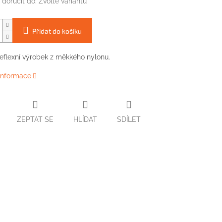
doručit do:
Zvolte variantu
Přidat do košíku
 reflexní výrobek z měkkého nylonu.
 informace
ZEPTAT SE
HLÍDAT
SDÍLET