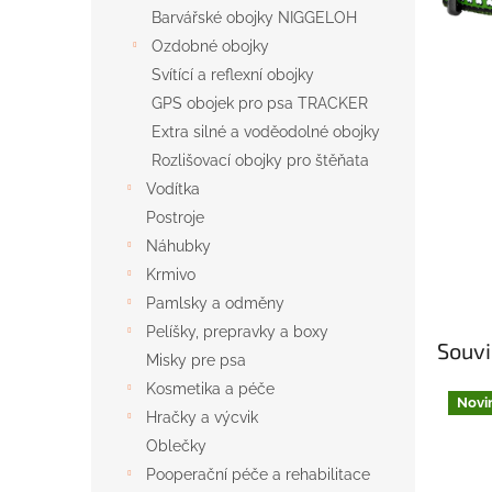
n
Barvářské obojky NIGGELOH
e
Ozdobné obojky
l
Svítící a reflexní obojky
GPS obojek pro psa TRACKER
Extra silné a voděodolné obojky
Rozlišovací obojky pro štěňata
Vodítka
Postroje
Náhubky
Krmivo
Pamlsky a odměny
Pelíšky, prepravky a boxy
Souvi
Misky pre psa
Kosmetika a péče
Novi
Hračky a výcvik
Oblečky
Pooperační péče a rehabilitace