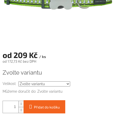
od
209 Kč
/ ks
od
172,73 Kč
bez DPH
Měrná
Zvolte variantu
cena:
Velikost
Můžeme doručit do:
Zvolte variantu
Přidat do košíku