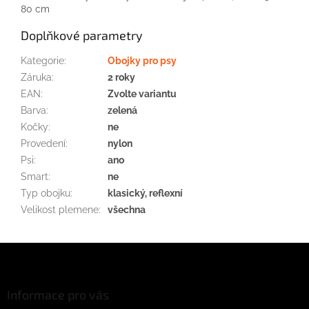
80
cm
Doplňkové parametry
Kategorie
:
Obojky pro psy
Záruka
:
2 roky
EAN
:
Zvolte variantu
Barva
:
zelená
Kočky
:
ne
Provedení
:
nylon
Psi
:
ano
Smart
:
ne
Typ obojku
:
klasický, reflexní
Velikost plemene
:
všechna
Z
á
p
a
Informace pro vás