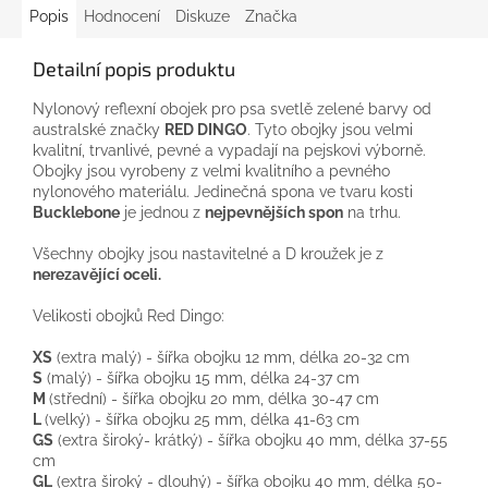
Popis
Hodnocení
Diskuze
Značka
Detailní popis produktu
Nylonový
reflexní
obojek pro
psa
svetlě zelené barvy
od
australské
značky
RED
DINGO
.
Tyto
obojky jsou
velmi
kvalitní,
trvanlivé
, pevné
a
vypadají
na
pejskovi
výborně
.
Obojky
jsou vyrobeny
z
velmi kvalitního
a
pevného
nylonového
materiálu
.
Jedinečná
spona
ve tvaru
kosti
Bucklebone
je jednou
z
nejpevnějších
spon
na
trhu.
Všechny
obojky jsou
nastavitelné
a
D
kroužek
je
z
nerezavějící oceli.
Velikosti
obojků
Red
Dingo
:
XS
(
extra
malý
)
-
šířka
obojku
12
mm
, délka
20-32
cm
S
(
malý
)
-
šířka
obojku
15
mm
, délka
24-37
cm
M
(střední
)
-
šířka
obojku
20
mm
, délka
30-47
cm
L
(
velký
)
-
šířka
obojku
25
mm
, délka
41-63
cm
GS
(
extra
široký-
krátký
)
-
šířka
obojku
40
mm
, délka
37-55
cm
GL
(
extra
široký
-
dlouhý
)
-
šířka
obojku
40
mm
, délka
50-