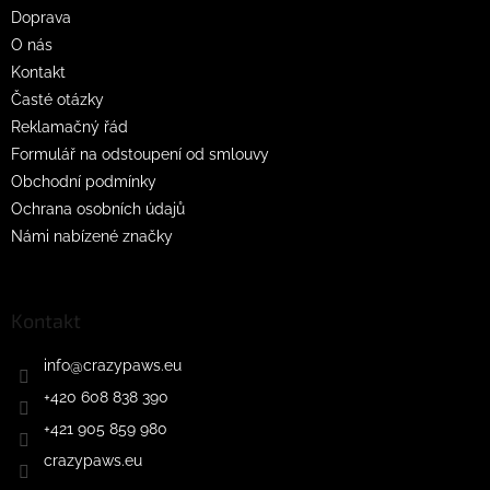
t
Doprava
í
O nás
Kontakt
Časté otázky
Reklamačný řád
Formulář na odstoupení od smlouvy
Obchodní podmínky
Ochrana osobních údajů
Námi nabízené značky
Kontakt
info
@
crazypaws.eu
+420 608 838 390
+421 905 859 980
crazypaws.eu