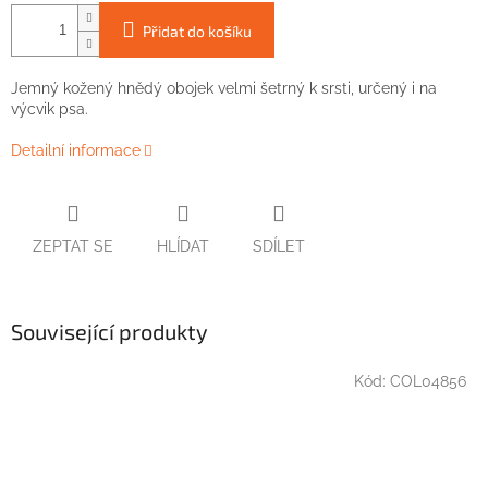
Přidat do košíku
Jemný
kožený
hnědý
obojek
velmi
šetrný k
srsti
, určený
i
na
výcvik
psa
.
Detailní informace
ZEPTAT SE
HLÍDAT
SDÍLET
Související produkty
Kód:
COL04856