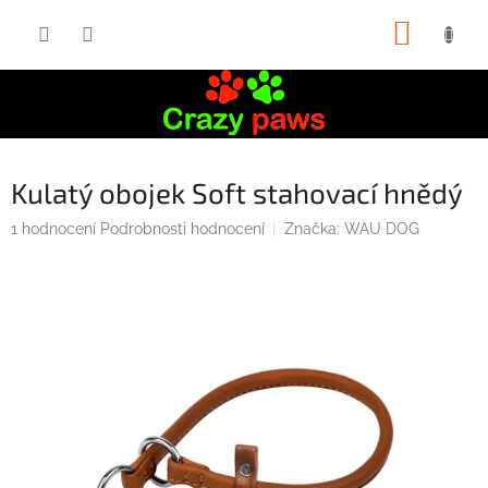
Přejít
NÁKUP
na
obsah
KOŠÍK
Kulatý obojek Soft stahovací hnědý
Průměrné
1 hodnocení
Podrobnosti hodnocení
Značka:
WAU DOG
hodnocení
produktu
je
5,0
z
5
hvězdiček.