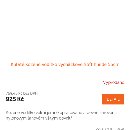
Kulaté kožené vodítko vycházkové Soft hnědé 55cm
Vyprodáno
764,46 Kč bez DPH
925 Kč
DETAIL
Kožené vodítko velmi jemně opracované a pevné zároveň s
nylonovým lanovém všitým dovnitř.
Kód:
COL72626