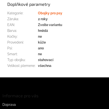
Doplňkové parametry
Kategorie
:
Obojky pro psy
Záruka
:
2 roky
EAN
:
Zvolte variantu
Barva
:
hnědá
Kočky
:
ne
Provedení
:
kůže
Psi
:
ano
Smart
:
ne
Typ obojku
:
stahovací
Velikost plemene
:
všechna
Z
á
p
a
Informace pro vás
t
Doprava
í