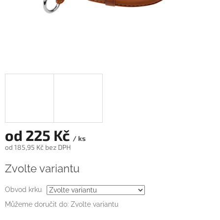
od
225 Kč
/ ks
od
185,95 Kč
bez DPH
Měrná
Zvolte variantu
cena:
Obvod krku
Můžeme doručit do:
Zvolte variantu