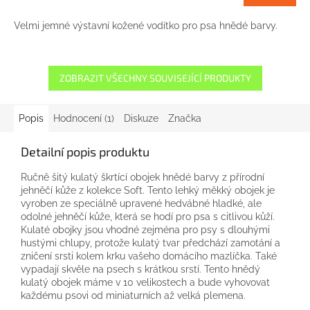
Velmi jemné výstavní kožené vodítko pro psa hnědé barvy.
ZOBRAZIT VŠECHNY SOUVISEJÍCÍ PRODUKTY
Popis
Hodnocení (1)
Diskuze
Značka
Detailní popis produktu
Ručně
šitý
kulatý
škrtící
obojek
hnědé barvy
z přírodní
jehněčí kůže
z
kolekce
Soft
.
Tento lehký
měkký
obojek
je
vyroben
ze speciálně upravené
hedvábné
hladké
, ale
odolné
jehněčí kůže
, která se
hodí
pro
psa
s citlivou
kůží
.
Kulaté
obojky jsou
vhodné zejména
pro psy
s
dlouhými
hustými
chlupy
, protože
kulatý tvar
předchází
zamotání
a
zničení
srsti
kolem
krku
vašeho domácího mazlíčka
.
Také
vypadají skvěle na
psech
s
krátkou srstí
.
Tento
hnědý
kulatý
obojek
máme
v
10
velikostech a
bude vyhovovat
každému
psovi
od
miniaturních
až
velká plemena
.