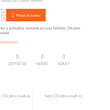
doručit do:
Zvolte variantu
Přidat do košíku
ehký a pohodlný overálek pro psa NASA21. Oficiální
odukt.
 informace
ZEPTAT SE
HLÍDAT
SDÍLET
:
COL3601-0148-15
Kód:
COL3601-0148-01