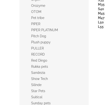
M3
Orozyme
S40
OTOM
M4
M4
Pet tribe
L50
PIPER
L55
PIPER PLATINUM
Pitch Dog
Plush puppy
PULLER
RECORD
Red Dingo
Rukka pets
Sandezia
Show Tech
Silinde
Star Pets
Suitical
Sunday pets