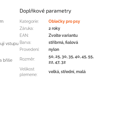
Doplňkové parametry
em
Kategorie
:
Oblečky pro psy
Záruka
:
2 roky
EAN
:
Zvolte variantu
Barva
:
stříbrná, fialová
ují vstupu
Provedení
:
nylon
50, 25, 30, 35, 40, 45, 55,
Rozměr
:
a břiše
22, 47, 32
Velikost
velká, střední, malá
plemene
: