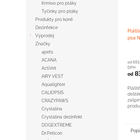
Krmivo pro ptáky
Tyčinky pro ptáky
Produkty pro koně
Dezinfekce
Plášt
Výprodej
psa 
Značky
4pets
ACANA
od 693
DPH
ActiVet
8
od
AIRY VEST
Aqualighter
Pláště
CALIOPSIS
deštěm
zašpi
CRAZYPAWS
produ
Crystalina
Crystalina dezinfekt
DOGEXTREME
Popi
Dr.Peticon