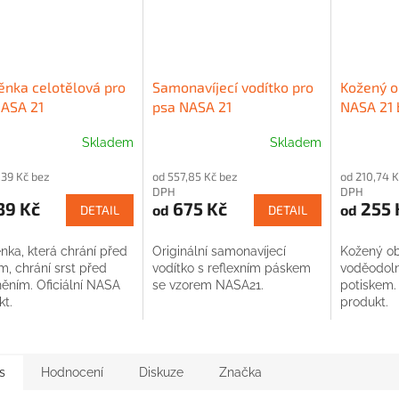
ěnka celotělová pro
Samonavíjecí vodítko pro
Kožený o
NASA 21
psa NASA 21
NASA 21 
Skladem
Skladem
,39 Kč bez
od 557,85 Kč bez
od 210,74 K
DPH
DPH
39 Kč
675 Kč
255 
od
od
DETAIL
DETAIL
nka, která chrání před
Originální samonavíjecí
Kožený ob
, chrání srst před
vodítko s reflexním páskem
voděodoln
něním. Oficiální NASA
se vzorem NASA21.
potiskem.
kt.
produkt.
s
Hodnocení
Diskuze
Značka