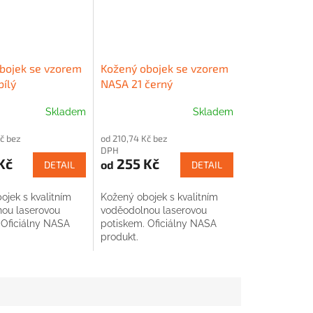
bojek se vzorem
Kožený obojek se vzorem
bílý
NASA 21 černý
Skladem
Skladem
č bez
od 210,74 Kč bez
DPH
Kč
255 Kč
od
DETAIL
DETAIL
ojek s kvalitním
Kožený obojek s kvalitním
ou laserovou
voděodolnou laserovou
 Oficiálny NASA
potiskem. Oficiálny NASA
produkt.