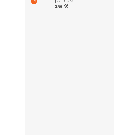
psa Ježek
255 Kč