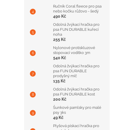
Ručník Coral fleece pro psa
nebo kočku růžovo - šedý
490 Kč
Odolná žvýkací hračka pro
psa FUN DURABLE kuřecí
noha
255 Kč
Nylonové protiskluzové
stopovací vodítko 3m
540 Kč
Odolná žvýkací hračka pro
psa FUN DURABLE
prodyšný míč
135 Kč
Odolná žvýkací hračka pro
psa FUN DURABLE kost
200 Kč
Šunkové pamlsky pro malé
psy 3ks
49 Kč
Plyšová pískací hračka pro