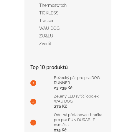
Thermoswitch
TICKLESS
Tracker
WAU DOG
ZU&LU
Zverlit
Top 10 produktů
Bežecký pás pro psa DOG
RUNNER
23 239 Kč
Zelený LED svítící obojek
WAU DOG
270 Kč
Odolná přetahovací hračka
pro psa FUN DURABLE
osmička
215 Kč