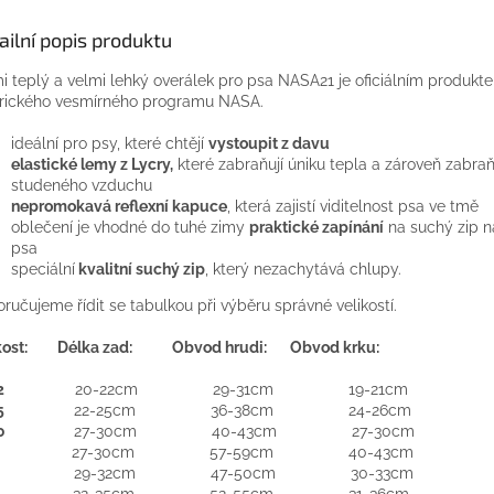
ailní popis produktu
i teplý a velmi lehký overálek pro psa NASA21 je oficiálním produkt
ického vesmírného programu NASA.
ideální pro psy, které chtějí
vystoupit z davu
elastické lemy z Lycry,
které zabraňují úniku tepla a zároveň zabraň
studeného vzduchu
nepromokavá reflexní kapuce
, která zajistí viditelnost psa ve tmě
oblečení je vhodné do tuhé zimy
praktické zapínání
na suchý zip n
psa
speciální
kvalitní suchý zip
, který nezachytává chlupy.
ručujeme řídit se tabulkou při výběru správné velikostí.
ikost: Délka zad: Obvod hrudi: Obvod krku:
2
20-22cm 29-31cm 19-21cm
5
22-25cm 36-38cm 24-26cm
30
27-30cm 40-43cm 27-30cm
0
27-30cm 57-59cm 40-43cm
29-32cm 47-50cm 30-33cm
32-35cm 52-55cm 31-36cm