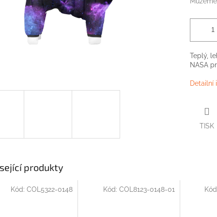
Můžeme 
Teplý, l
NASA pr
Detailní
TISK
sející produkty
Kód:
COL5322-0148
Kód:
COL8123-0148-01
Kód