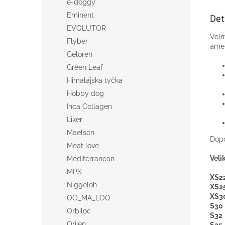
e-doggy
Eminent
Det
EVOLUTOR
Velm
Flyber
amer
Geloren
Green Leaf
Himalájska tyčka
Hobby dog
Inca Collagen
Liker
Maelson
Dopo
Meat love
Vel
Mediterranean
MPS
XS2
Niggeloh
XS2
XS
OO_MA_LOO
S3
Orbiloc
S32
Orijen
S35