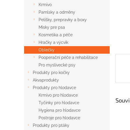
n
Krmivo
e
Pamlsky a odměny
l
Pelíšky, prepravky a boxy
Misky pre psa
Kosmetika a péče
Hračky a výcvik
Oblečky
Pooperační péče a rehabilitace
Pro myslivecké psy
Produkty pro kočky
Akvaprodukty
Produkty pro hlodavce
Krmivo pro hlodavce
Souvi
Tyčinky pro hlodavce
Hygiena pro hlodavce
Postroje pro hlodavce
Produkty pro ptáky