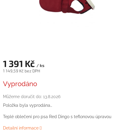
1 391 Kč
/ ks
1 149,59 Kč bez DPH
Měrná
Vyprodáno
cena:
Můžeme doručit do:
13.8.2026
Položka byla vyprodána…
Teplé
oblečení
pro
psa
Red
Dingo
s teflonovou úpravou
Detailní informace