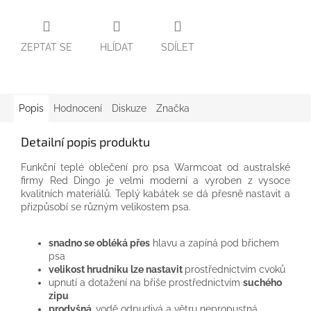
ZEPTAT SE
HLÍDAT
SDÍLET
Popis
Hodnocení
Diskuze
Značka
Detailní popis produktu
Funkční
teplé
oblečení
pro
psa
Warmcoat
od
australské
firmy
Red
Dingo
je
velmi
moderní
a
vyroben
z
vysoce
kvalitních
materiálů.
Teplý
kabátek
se dá
přesně
nastavit a
přizpůsobí se
různým
velikostem
psa
.
snadno
se obléká
přes
hlavu
a
zapíná
pod břichem
psa
velikost
hrudníku
lze
nastavit
prostřednictvím
cvoků
upnutí
a
dotažení
na
břiše
prostřednictvím
suchého
zipu
prodyšná,
vodě
odpudivá
a
větru
nepropustná