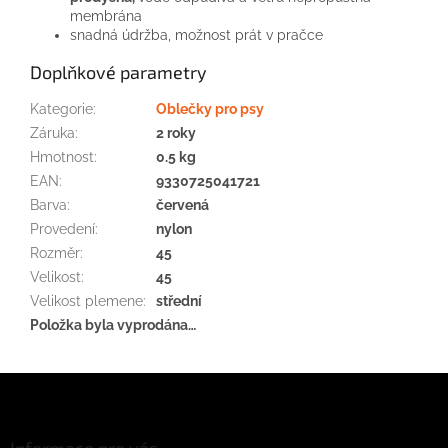
membrána
snadná
údržba
,
možnost
prát
v
pračce
Doplňkové parametry
Kategorie
:
Oblečky pro psy
Záruka
:
2 roky
Hmotnost
:
0.5 kg
EAN
:
9330725041721
Barva
:
červená
Provedení
:
nylon
Rozměr
:
45
Velikost
:
45
Velikost plemene
:
střední
Položka byla vyprodána…
Z
á
p
Informace pro vás