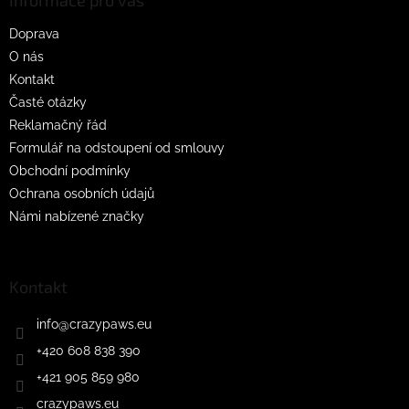
a
t
Doprava
í
O nás
Kontakt
Časté otázky
Reklamačný řád
Formulář na odstoupení od smlouvy
Obchodní podmínky
Ochrana osobních údajů
Námi nabízené značky
Kontakt
info
@
crazypaws.eu
+420 608 838 390
+421 905 859 980
crazypaws.eu