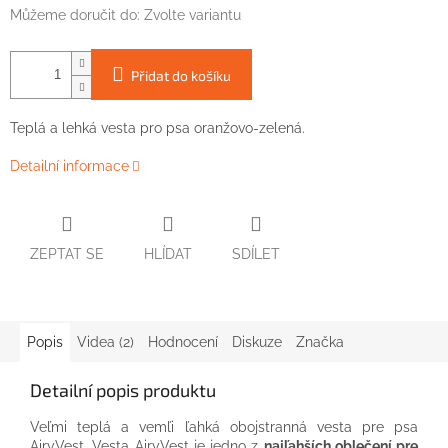
Můžeme doručit do:
Zvolte variantu
Přidat do košíku
Teplá
a
lehká
vesta
pro
psa
oranžovo-
zelená
.
Detailní informace
ZEPTAT SE
HLÍDAT
SDÍLET
Popis
Videa (2)
Hodnocení
Diskuze
Značka
Detailní popis produktu
Veľmi teplá a vemľi ľahká obojstranná vesta pre psa
AiryVest. Vesta AiryVest je jedno z
najľahších oblečení pre