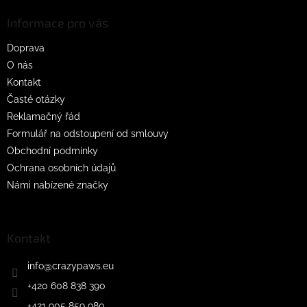
p
a
Informace pro vás
t
Doprava
í
O nás
Kontakt
Časté otázky
Reklamačný řád
Formulář na odstoupení od smlouvy
Obchodní podmínky
Ochrana osobních údajů
Námi nabízené značky
Kontakt
info
@
crazypaws.eu
+420 608 838 390
+421 905 859 980