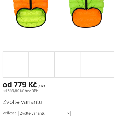
od
779 Kč
/ ks
od
643,80 Kč
bez DPH
Měrná
Zvolte variantu
cena:
Velikost