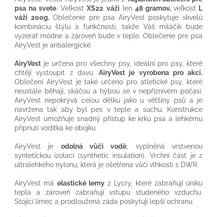
psa na svete
. Veľkosť
XS22
váži
len
48 gramov,
veľkosť
L
váži 200g.
Oblečenie pre psa
AiryVest
poskytuje skvelú
kombináciu štýlu a funkčnosti, takže Váš miláčik
bude
vyzerať
módne
a zároveň bude v teple. Oblečenie pre psa
AiryVest je antialergické.
AiryVest
je určena pro všechny psy, ideální pro psy, které
chtějí vystoupit z davu.
AiryVest je vyrobena pro akci.
Oblečení AiryVest je také určeno pro atletické psy, které
neustále běhají, skáčou a hýbou se v nepříznivém počasí.
AiryVest nepokrývá celou délku jako u většiny psů a je
navržena tak aby byl pes v teple a suchu. Konstrukce
AiryVest umožňuje snadný přístup ke krku psa a lehkému
připnutí vodítka ke obojku.
AiryVest je
odolná vůči vodě
, vyplněná vrstvenou
syntetickou izolací (synthetic insulation). Vrchní část je z
ultralehkého nylonu, která je ošetřena vůči vlhkosti s DWR.
AiryVest má
elastické lemy
z Lycry, které zabraňují úniku
tepla a zároveň zabraňují vstupu studeného vzduchu.
Stojící límec a prodloužená záda poskytují lepší ochranu.