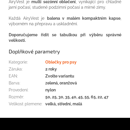
AiryVest je
multi sezónní oblečení
, vynikající pro chladné
jarní počasí, studené podzimní počasí a mírné zimy.
Každá AiryVest je
balena v malém kompaktním kapse
,
výborném na přepravu a uskladnění.
Doporučujeme řídit se tabulkou při výběru správné
velikostí.
Doplňkové parametry
Kategorie
:
Oblečky pro psy
Záruka
:
2 roky
EAN
:
Zvolte variantu
Barva
:
zelená, oranžová
Provedení
:
nylon
Rozměr
:
50, 25, 30, 35, 40, 45, 55, 65, 22, 47
Velikost plemene
:
velká, střední, malá
Z
á