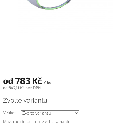
od
783 Kč
/ ks
od
647,11 Kč
bez DPH
Měrná
Zvolte variantu
cena:
Velikost
Můžeme doručit do:
Zvolte variantu