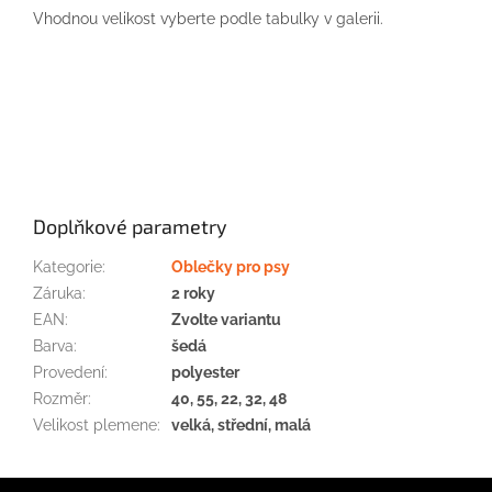
Vhodnou velikost vyberte podle tabulky v galerii.
Doplňkové parametry
Kategorie
:
Oblečky pro psy
Záruka
:
2 roky
EAN
:
Zvolte variantu
Barva
:
šedá
Provedení
:
polyester
Rozměr
:
40, 55, 22, 32, 48
Velikost plemene
:
velká, střední, malá
Z