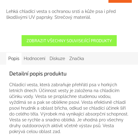
Lehká chladící vesta s ochranou srsti a kůže psa i před
škodlivými UV paprsky. Strečový materiál.
ZOBRAZIT VŠECHNY SOUVISEJÍCÍ PRODUKTY
Popis
Hodnocení
Diskuze
Značka
Detailní popis produktu
Chladicí vesta, která zabraňuje přehřátí psa v horkých
letních dnech. Účinnost vesty je založena na chladicím
účinku vody. Vesta se propláchne studenou vodou,
vyždímá se a pak se oblékne psovi. Vesta efektivně chladí
psovi hrudník a oblast břicha, odkud se chladící účinek šíří
do celého těla. Výrobek má vynikající absorpční schopnost.
Vesta se rychle a snadno obléká. Je vhodná pro všechny
druhy outdoorových aktivit včetně výstav psů. Vesta
pokrývá celou oblast zad.