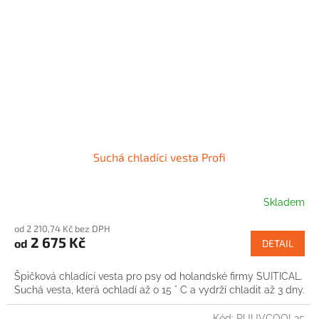
Suchá chladíci vesta Profi
Skladem
od 2 210,74 Kč bez DPH
2 675 Kč
od
DETAIL
Špičková chladící vesta pro psy od holandské firmy SUITICAL.
Suchá vesta, která ochladí až o 15 ° C a vydrží chladit až 3 dny.
Kód:
RUUVCOOL25