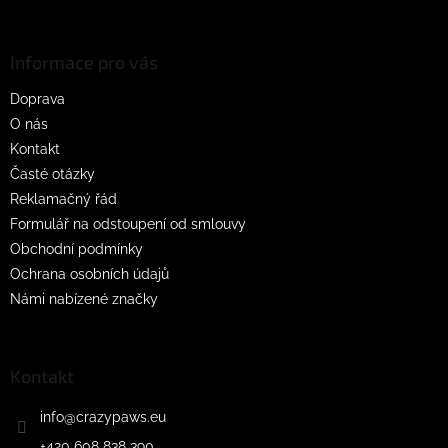
á
p
a
Informace pro vás
t
Doprava
í
O nás
Kontakt
Časté otázky
Reklamačný řád
Formulář na odstoupení od smlouvy
Obchodní podmínky
Ochrana osobních údajů
Námi nabízené značky
Kontakt
info
@
crazypaws.eu
+420 608 838 390