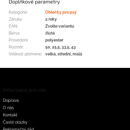
Doplňkové parametry
Kategorie
:
Oblečky pro psy
Záruka
:
2 roky
EAN
:
Zvolte variantu
Barva
:
žlutá
Provedení
:
polyester
Rozměr
:
50, 25,5, 33,5, 43
Velikost plemene
:
velká, střední, malá
Z
á
p
a
Informace pro vás
t
Doprava
í
O nás
Kontakt
Časté otázky
Reklamačný řád