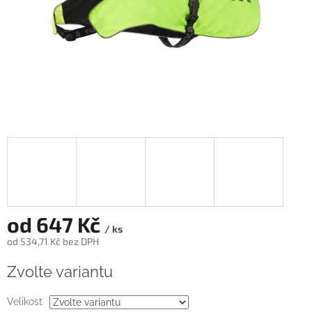
od
647 Kč
/ ks
od
534,71 Kč
bez DPH
Měrná
Zvolte variantu
cena:
Velikost