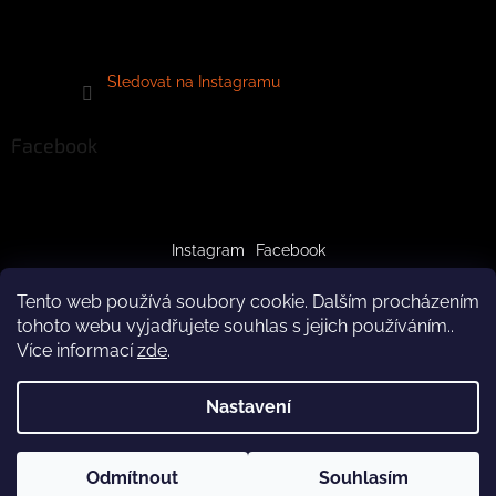
Sledovat na Instagramu
Facebook
Instagram
Facebook
Tento web používá soubory cookie. Dalším procházením
tohoto webu vyjadřujete souhlas s jejich používáním..
Více informací
zde
.
Vytvořil Shoptet
Nastavení
Copyright 2026
crazypaws.cz
. Všechna práva vyhrazena.
Z důvodu čerpání dovolené budeme produkty doručovat až po
Odmítnout
Souhlasím
Upravit nastavení cookies
3.8.2026. Za pochopení předem děkujeme! Tým Crazy Paws