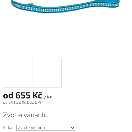
od
655 Kč
/ ks
od
541,32 Kč
bez DPH
Měrná
Zvolte variantu
cena:
Šířka