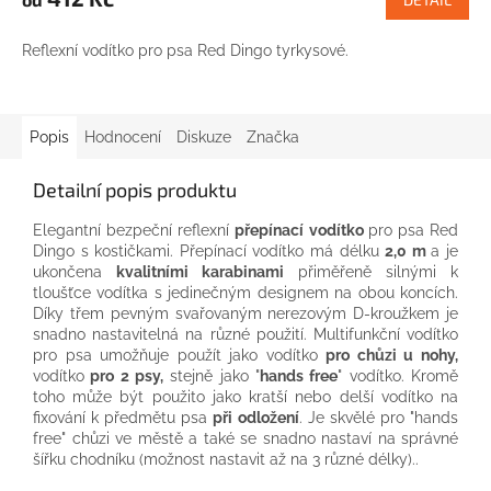
Reflexní vodítko pro psa Red Dingo tyrkysové.
Popis
Hodnocení
Diskuze
Značka
Detailní popis produktu
Elegantní bezpeční reflexní
přepínací vodítko
pro psa Red
Dingo s kostičkami. Přepínací vodítko má délku
2,0 m
a je
ukončena
kvalitními karabinami
přiměřeně silnými k
tloušťce vodítka s jedinečným designem na obou koncích.
Díky třem pevným svařovaným nerezovým D-kroužkem je
snadno nastavitelná na různé použití. Multifunkční vodítko
pro psa umožňuje použít jako vodítko
pro chůzi u nohy,
vodítko
pro 2 psy,
stejně jako "
hands free
" vodítko. Kromě
toho může být použito jako kratší nebo delší vodítko na
fixování k předmětu psa
při odložení
. Je skvělé pro "hands
free" chůzi ve městě a také se snadno nastaví na správné
šířku chodníku (možnost nastavit až na 3 různé délky)..