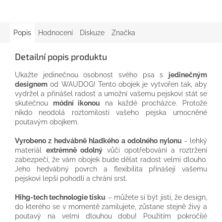
Popis
Hodnocení
Diskuze
Značka
Detailní popis produktu
Ukažte jedinečnou osobnost svého psa s
jedinečným
designem
od WAUDOG! Tento obojek je vytvořen tak, aby
vydržel a přinášel radost a umožní vašemu pejskovi stát se
skutečnou
módní ikonou
na každé procházce. Protože
nikdo neodolá roztomilosti vašeho pejska umocněné
poutavým obojkem.
Vyrobeno z
hedvábně hladkého a odolného nylonu
- lehký
materiál
extrémně odolný
vůči opotřebování a roztržení
zabezpečí, že vám obojek bude dělat radost velmi dlouho.
Jeho hedvábný povrch a flexibilita přinášejí vašemu
pejskovi lepší pohodlí a chrání srst.
Hihg-tech technologie tisku
– můžete si být jisti, že design,
do kterého se v momentě zamilujete, zůstane stejně živý a
poutavý na velmi dlouhou dobu! Použitím pokročilé