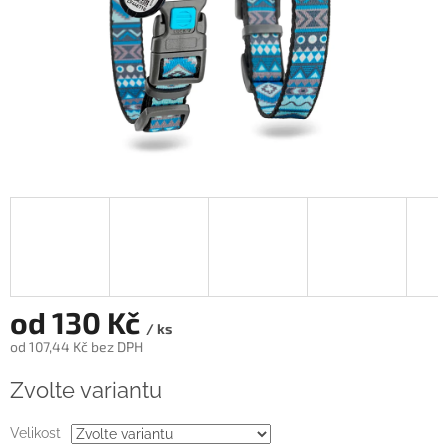
od
130 Kč
/ ks
od
107,44 Kč
bez DPH
Měrná
Zvolte variantu
cena:
Velikost