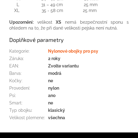
L 31 – 49 cm 25 mm
XL 35 - 58 cm 25 mm
Upozornění:
velikost
XS
nemá bezpečnostní sponu s
ohledem na to, že při dané velikosti pejska není nutná.
Doplňkové parametry
Kategorie
:
Nylonové obojky pro psy
Záruka
:
2 roky
EAN
:
Zvolte variantu
Barva
:
modrá
Kočky
:
ne
Provedení
:
nylon
Psi
:
ano
Smart
:
ne
Typ obojku
:
klasický
Velikost plemene
:
všechna
Z