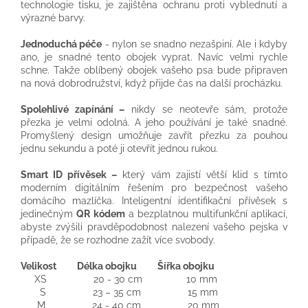
technologie tisku, je zajištěna ochranu proti vyblednutí a
výrazné barvy.
Jednoduchá péče
- nylon se snadno nezašpiní. Ale i kdyby
ano, je snadné tento obojek vyprat. Navíc velmi rychle
schne. Takže oblíbený obojek vašeho psa bude připraven
na nová dobrodružství, když přijde čas na další procházku.
Spolehlivé zapínání –
nikdy se neotevře sám, protože
přezka je velmi odolná. A jeho používání je také snadné.
Promyšlený design umožňuje zavřít přezku za pouhou
jednu sekundu a poté ji otevřít jednou rukou.
Smart ID přívěsek –
který vám zajistí větší klid s tímto
moderním digitálním řešením pro bezpečnost vašeho
domácího mazlíčka. Inteligentní identifikační přívěsek s
jedinečným
QR kódem
a bezplatnou multifunkční aplikací,
abyste zvýšili pravděpodobnost nalezení vašeho pejska v
případě, že se rozhodne zažít více svobody.
Velikost Délka obojku Šířka obojku
XS 20 - 30 cm 10 mm
S 23 – 35 cm 15 mm
M 24 - 40 cm 20 mm