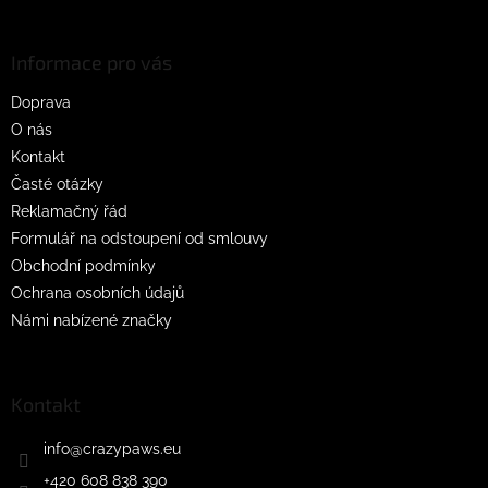
á
p
a
Informace pro vás
t
Doprava
í
O nás
Kontakt
Časté otázky
Reklamačný řád
Formulář na odstoupení od smlouvy
Obchodní podmínky
Ochrana osobních údajů
Námi nabízené značky
Kontakt
info
@
crazypaws.eu
+420 608 838 390