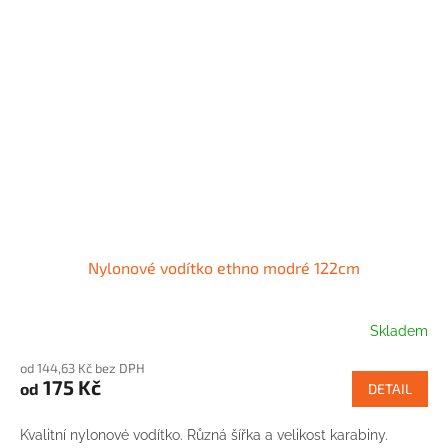
Nylonové vodítko ethno modré 122cm
Skladem
od 144,63 Kč bez DPH
175 Kč
od
DETAIL
Kvalitní nylonové vodítko. Různá šířka a velikost karabiny.