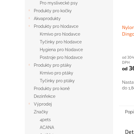
Pro myslivecké psy
Produkty pro kočky
Akvaprodukty
Produkty pro hlodavce
Nylon
Ding
Krmivo pro hlodavce
černý
Tyčinky pro hlodavce
Hygiena pro hlodavce
od 304
Postroje pro hlodavce
DPH
Produkty pro ptáky
3
od
Krmivo pro ptáky
Tyčinky pro ptáky
Nasta
do 1,
Produkty pro koně
Dezinfekce
Výprodej
Popi
Značky
4pets
ACANA
Det