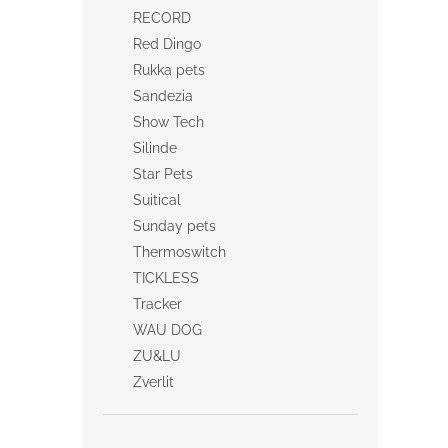
RECORD
Red Dingo
Rukka pets
Sandezia
Show Tech
Silinde
Star Pets
Suitical
Sunday pets
Thermoswitch
TICKLESS
Tracker
WAU DOG
ZU&LU
Zverlit