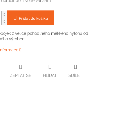
doručit do:
Zvolte variantu
Přidat do košíku
 obojek z velice pohodlného měkkého nylonu od
kého výrobce.
 informace
ZEPTAT SE
HLÍDAT
SDÍLET