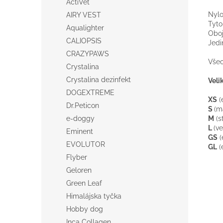
ActiVet
Nyl
AIRY VEST
Tyto
Aqualighter
Obo
CALIOPSIS
Jedi
CRAZYPAWS
Vše
Crystalina
Crystalina dezinfekt
Veli
DOGEXTREME
XS
(
Dr.Peticon
S
(
m
M
(s
e-doggy
L
(
ve
Eminent
GS
(
EVOLUTOR
GL
(
Flyber
Geloren
Green Leaf
Himalájska tyčka
Hobby dog
Inca Collagen