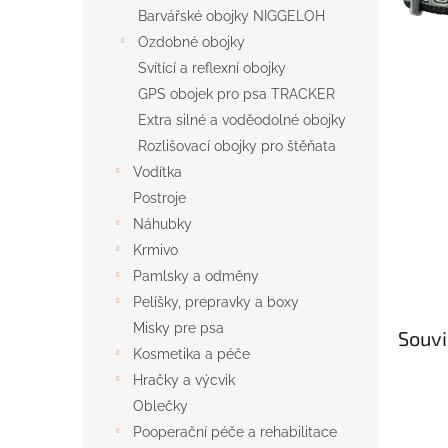
n
Barvářské obojky NIGGELOH
e
Ozdobné obojky
l
Svítící a reflexní obojky
GPS obojek pro psa TRACKER
Extra silné a voděodolné obojky
Rozlišovací obojky pro štěňata
Vodítka
Postroje
Náhubky
Krmivo
Pamlsky a odměny
Pelíšky, prepravky a boxy
Misky pre psa
Souvi
Kosmetika a péče
Hračky a výcvik
Oblečky
Pooperační péče a rehabilitace