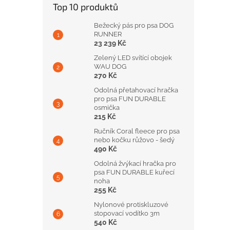
Top 10 produktů
Bežecký pás pro psa DOG
RUNNER
23 239 Kč
Zelený LED svítící obojek
WAU DOG
270 Kč
Odolná přetahovací hračka
pro psa FUN DURABLE
osmička
215 Kč
Ručník Coral fleece pro psa
nebo kočku růžovo - šedý
490 Kč
Odolná žvýkací hračka pro
psa FUN DURABLE kuřecí
noha
255 Kč
Nylonové protiskluzové
stopovací vodítko 3m
540 Kč