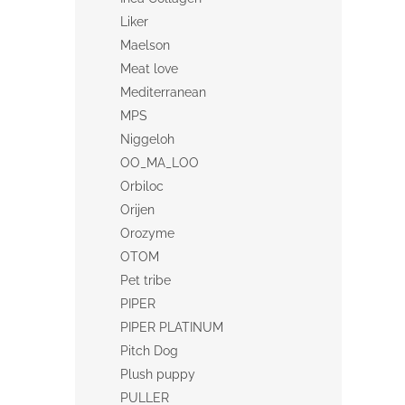
Liker
Maelson
Meat love
Mediterranean
MPS
Niggeloh
OO_MA_LOO
Orbiloc
Orijen
Orozyme
OTOM
Pet tribe
PIPER
PIPER PLATINUM
Pitch Dog
Plush puppy
PULLER