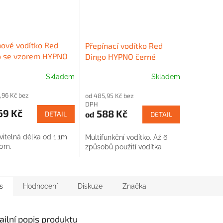
ové vodítko Red
Přepínací vodítko Red
o se vzorem HYPNO
Dingo HYPNO černé
Skladem
Skladem
,96 Kč bez
od 485,95 Kč bez
DPH
69 Kč
588 Kč
od
DETAIL
DETAIL
vitelná délka od 1,1m
Multifunkční vodítko. Až 6
80m.
způsobů použití vodítka
s
Hodnocení
Diskuze
Značka
ailní popis produktu