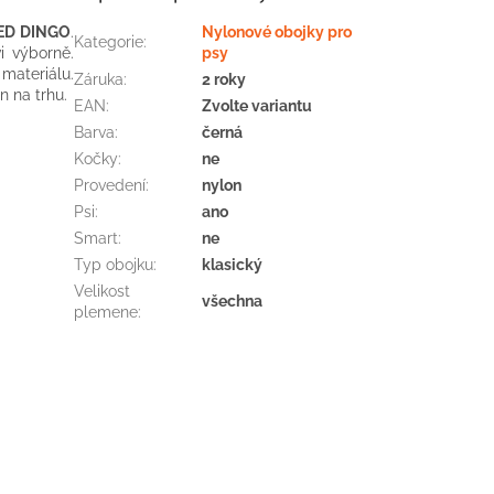
ED
DINGO
.
Nylonové obojky pro
Kategorie
:
i
výborně
.
psy
materiálu
.
Záruka
:
2 roky
n
na
trhu.
EAN
:
Zvolte variantu
Barva
:
černá
Kočky
:
ne
Provedení
:
nylon
Psi
:
ano
Smart
:
ne
Typ obojku
:
klasický
Velikost
všechna
plemene
: