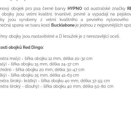
onový
obojek pro
psa
černé barvy
HYPNO
od
australské
značky
R
obojky jsou
velmi
kvalitní,
trvanlivé
, pevné
a
vypadají
na
pejskov
jky
jsou vyrobeny
z
velmi kvalitního
a
pevného
nylonového
nečná
spona
ve tvaru
kosti
Bucklebone
je jednou
z
nejpevnějších
spo
chny
obojky jsou
nastavitelné
a
D
kroužek
je
z
nerezavějící oceli.
kosti
obojků
Red
Dingo
:
extra
malý
)
-
šířka
obojku
12
mm
, délka
20-32
cm
alý
)
-
šířka
obojku
15
mm
, délka
24-37
cm
třední
)
-
šířka
obojku
20
mm
, délka
30-47
cm
lký
)
-
šířka
obojku
25
mm
, délka
41-63
cm
extra
široký-
krátký
)
-
šířka
obojku
40
mm
, délka
37-55
cm
extra
široký
-
dlouhý
)
-
šířka
obojku
40
mm
, délka
50-80
cm