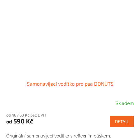
Samonavíjecí vodítko pro psa DONUTS
Skladem
od 487,60 Kč bez DPH
590 Kč
od
DETAIL
Originální samonavíjecí vodítko s reflexním páskem.