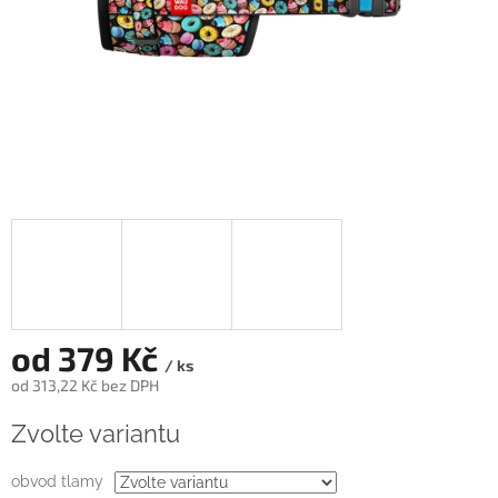
od
379 Kč
/ ks
od
313,22 Kč
bez DPH
Měrná
Zvolte variantu
cena:
obvod tlamy