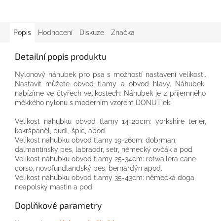
Popis
Hodnocení
Diskuze
Značka
Detailní popis produktu
Nylonový
náhubek pro
psa
s
možností nastavení
velikosti.
Nastavit
můžete
obvod
tlamy
a
obvod
hlavy.
Náhubek
nabízíme
ve čtyřech
velikostech:
Náhubek
je
z
příjemného
měkkého
nylonu
s moderním
vzorem
DONUTiek.
Velikost
náhubku
obvod
tlamy
14-20cm:
yorkshire
teriér,
kokršpaněl,
pudl,
špic,
apod
Velikost
náhubku
obvod
tlamy
19-26cm:
dobrman,
dalmantínsky
pes,
labraodr,
setr, německý ovčák
a
pod
Velikost
náhubku
obvod
tlamy
25-34cm:
rotwailera
cane
corso,
novofundlandský
pes,
bernardýn
apod.
Velikost
náhubku
obvod
tlamy
35-43cm:
německá
doga,
neapolský mastin
a pod.
Doplňkové parametry