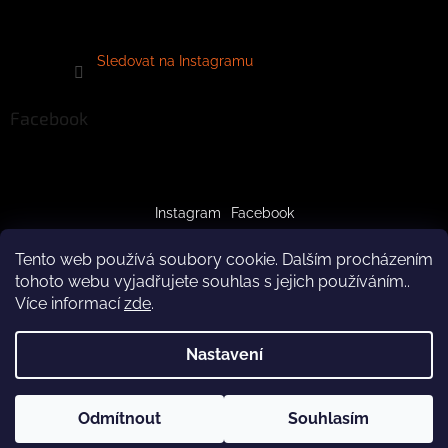
Sledovat na Instagramu
Facebook
Instagram
Facebook
Tento web používá soubory cookie. Dalším procházením
tohoto webu vyjadřujete souhlas s jejich používáním..
Více informací
zde
.
Vytvořil Shoptet
Nastavení
Copyright 2026
crazypaws.cz
. Všechna práva vyhrazena.
Z důvodu čerpání dovolené budeme produkty doručovat až po
Odmítnout
Souhlasím
Upravit nastavení cookies
3.8.2026. Za pochopení předem děkujeme! Tým Crazy Paws