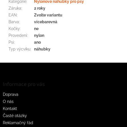
Kategorie
:
Nylonové náhubky pro psy
Záruka
:
2 roky
EAN
:
Zvolte variantu
Barva
:
vícebarevná
Kočky
:
ne
Provedení
:
nylon
Psi
:
ano
Typ výcviku
:
náhubky
Z
á
p
a
Informace pro vás
t
Doprava
í
O nás
Kontakt
Časté otázky
Reklamačný řád