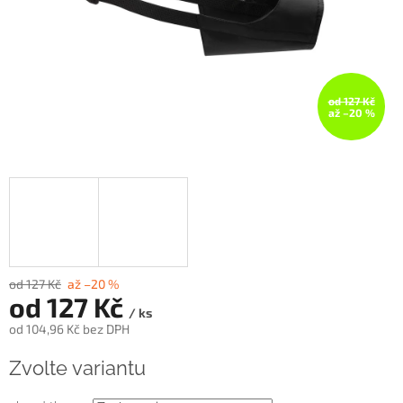
od 127 Kč
až –20 %
od 127 Kč
až –20 %
od
127 Kč
/ ks
od
104,96 Kč
bez DPH
Měrná
Zvolte variantu
cena: