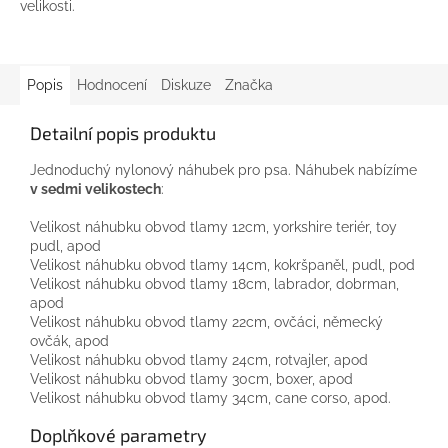
velikosti.
Popis
Hodnocení
Diskuze
Značka
Detailní popis produktu
Jednoduchý
nylonový
náhubek pro
psa
.
Náhubek
nabízíme
v
sedmi
velikostech
:
Velikost
náhubku
obvod
tlamy
12cm
,
yorkshire
teriér
,
toy
pudl
,
apod
Velikost
náhubku
obvod
tlamy
14cm
,
kokršpaněl
,
pudl
,
pod
Velikost
náhubku
obvod
tlamy
18cm
,
labrador
, dobrman
,
apod
Velikost
náhubku
obvod
tlamy
22cm
,
ovčáci
,
německý
ovčák,
apod
Velikost
náhubku
obvod
tlamy
24cm
,
rotvajler,
apod
Velikost
náhubku
obvod
tlamy
30cm
,
boxer,
apod
Velikost
náhubku
obvod
tlamy
34cm
,
cane
corso
,
apod
.
Doplňkové parametry