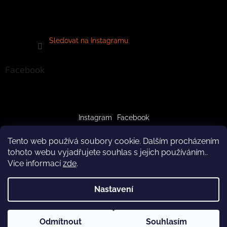
Sledovat na Instagramu
Facebook
Instagram
Facebook
Tento web používá soubory cookie. Dalším procházením
tohoto webu vyjadřujete souhlas s jejich používáním..
Více informací
zde
.
Vytvořil Shoptet
Nastavení
Copyright 2026
crazypaws.cz
. Všechna práva vyhrazena.
Z důvodu čerpání dovolené budeme produkty doručovat až po
Odmítnout
Souhlasím
Upravit nastavení cookies