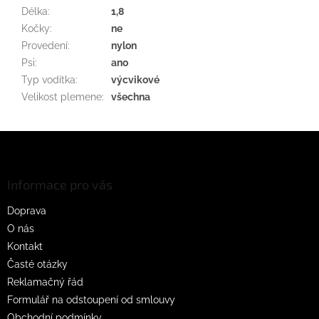
Délka
:
1,8
Kočky
:
ne
Provedení
:
nylon
Psi
:
ano
Typ vodítka
:
výcvikové
Velikost plemene
:
všechna
Z
á
p
a
Informace pro vás
t
Doprava
í
O nás
Kontakt
Časté otázky
Reklamačný řád
Formulář na odstoupení od smlouvy
Obchodní podmínky