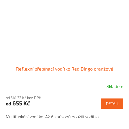
Reflexní přepínací vodítko Red Dingo oranžové
Skladem
od 541,32 Kč bez DPH
655 Kč
od
DETAIL
Multifunkční vodítko. Až 6 způsobů použití vodítka