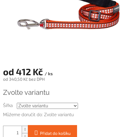
od
412 Kč
/ ks
od
340,50 Kč
bez DPH
Měrná
Zvolte variantu
cena:
Šířka
Můžeme doručit do:
Zvolte variantu
Přidat do košíku