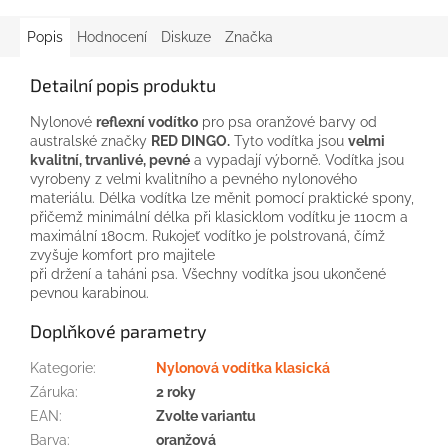
Popis
Hodnocení
Diskuze
Značka
Detailní popis produktu
Nylonové
reflexní
vodítko
pro
psa
oranžové
barvy
od
australské
značky
RED
DINGO
.
Tyto
vodítka
jsou
velmi
kvalitní
,
trvanlivé
, pevné
a
vypadají
výborně
.
Vodítka
jsou
vyrobeny
z
velmi kvalitního
a
pevného
nylonového
materiálu
.
Délka vodítka
lze
měnit
pomocí praktické
spony,
přičemž
minimální délka
při
klasicklom
vodítku
je
110cm
a
maximální
180cm
.
Rukojeť
vodítko
je
polstrovaná
, čímž
zvyšuje
komfort
pro
majitele
při držení
a
taháni
psa
.
Všechny
vodítka
jsou
ukončené
pevnou
karabinou
.
Doplňkové parametry
Kategorie
:
Nylonová vodítka klasická
Záruka
:
2 roky
EAN
:
Zvolte variantu
Barva
:
oranžová