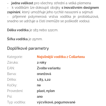
-
jedna velikost
pro všechny střední a velká plemena
- k vodítkům lze dokoupit obojky
s inovativním designem
zapínání
, který umožňuje jeho rychlé nasazení a sejmutí
- příjemné polymerová vrstva vodítka je protiskluzová,
snadno se udržuje a čistí (nemůže se poškodit vodou).
Délka vodítka
je 183 nebo 122cm.
Šířka vodítka
je 25mm.
Doplňkové parametry
Kategorie
:
Nejsilnější vodítka z Collartexu
Záruka
:
2 roky
EAN
:
Zvolte variantu
Barva
:
oranžová
Délka
:
1,83, 1,22
Kočky
:
ne
Provedení
:
plast, nylon
Psi
:
ano
Typ vodítka
:
výcvikové, pogumované