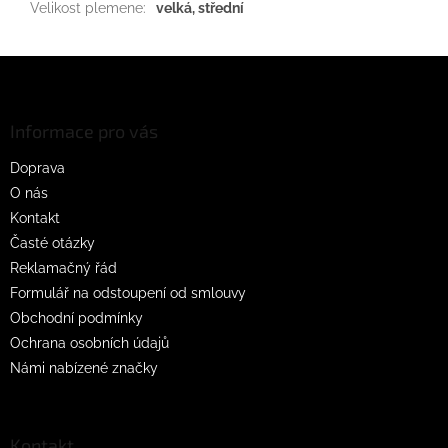
Velikost plemene
:
velká, střední
Z
á
p
a
Informace pro vás
t
Doprava
í
O nás
Kontakt
Časté otázky
Reklamačný řád
Formulář na odstoupení od smlouvy
Obchodní podmínky
Ochrana osobních údajů
Námi nabízené značky
Kontakt