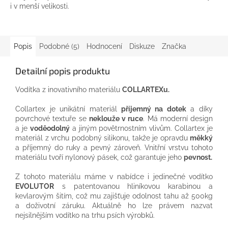
i v menší velikosti.
Popis
Podobné (5)
Hodnocení
Diskuze
Značka
Detailní popis produktu
Vodítka z inovativního materiálu
COLLARTEXu.
Collartex je unikátní materiál
příjemný na dotek
a díky
povrchové textuře se
neklouže v ruce
. Má moderní design
a je
voděodolný
a jiným povětrnostním vlivům. Collartex je
materiál z vrchu podobný silikonu, takže je opravdu
měkký
a příjemný do ruky a pevný zároveň. Vnitřní vrstvu tohoto
materiálu tvoří nylonový pásek, což garantuje jeho
pevnost.
Z tohoto materiálu máme v nabídce i jedinečné vodítko
EVOLUTOR
s patentovanou hliníkovou karabinou a
kevlarovým šitím, což mu zajišťuje odolnost tahu až 500kg
a doživotní záruku. Aktuálně ho lze právem nazvat
nejsilnějším vodítko na trhu psích výrobků.