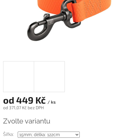
od
449 Kč
/ ks
od
371,07 Kč
bez DPH
Měrná
Zvolte variantu
cena:
Šířka: