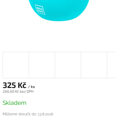
325 Kč
/ ks
268,60 Kč bez DPH
Měrná
Skladem
cena:
Můžeme doručit do:
13.8.2026