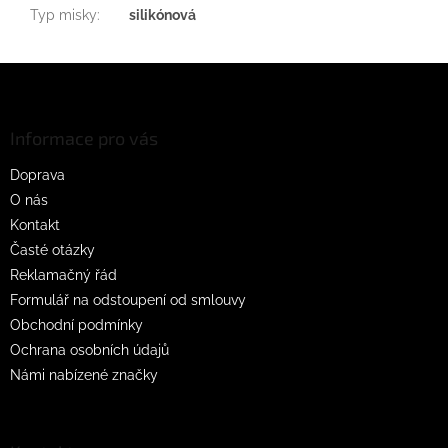
Typ misky
:
silikónová
Z
á
p
a
Informace pro vás
t
Doprava
í
O nás
Kontakt
Časté otázky
Reklamačný řád
Formulář na odstoupení od smlouvy
Obchodní podmínky
Ochrana osobních údajů
Námi nabízené značky