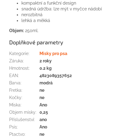
kompaktní a funkční design
snadná údržba: lze mýt v myčce nádobí
nerozbitná
lehká a měkká
Objem:
250ml.
Doplňkové parametry
Kategorie
:
Misky pro psa
Záruka
:
2 roky
Hmotnost
:
0.2 kg
EAN
:
4823089357652
Barva
:
modrá
Fretka
:
ne
Kočky
:
ne
Miska
:
Ano
Objem misky
:
0,25
Příslušenství
:
ano
Psi1
:
Ano
Ptactvo
:
ne