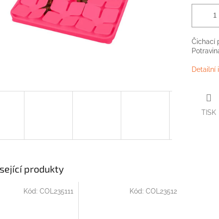
Čichací 
Potraviná
Detailní
TISK
sející produkty
Kód:
COL235111
Kód:
COL23512