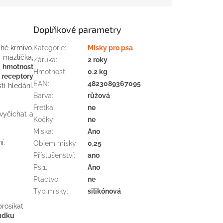
Doplňkové parametry
hé krmivo.
Kategorie
:
Misky pro psa
mazlíčka,
Záruka
:
2 roky
 hmotnost
Hmotnost
:
0.2 kg
 receptory
EAN
:
4823089367095
tí hledání.
Barva
:
růžová
Fretka
:
ne
vyčichat a
Kočky
:
ne
Miska
:
Ano
í.
Objem misky
:
0,25
Příslušenství
:
ano
Psi1
:
Ano
Ptactvo
:
ne
Typ misky
:
silikónová
rosíkat
ludku