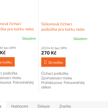
onová čichací
Silikonová čichací
žka pro kočku nebo
podložka pro kočku nebo
šedá
psa modrá
Skladem
Skladem
 Kč bez DPH
223,14 Kč bez DPH
 Kč
270 Kč
o košíku
Do košíku
cí podložka.
Čichací podložka.
lovací miska.
Zpomalovací miska.
kluzová. Potravinářský
Protiskluzová. Potravinářský
.
silikon.
s
Hodnocení
Diskuze
Značka