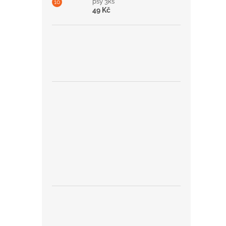
psy 3ks
49 Kč