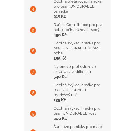
Odolná přetahovací hračka
pro psa FUN DURABLE
osmička
215 Kč
Ručník Coral fleece pro psa
nebo kočku růžovo - šedý
490 Kč
Odolná žvýkací hračka pro
psa FUN DURABLE kuřecí
noha
255 Kč
Nylonové protiskluzové
stopovací vodítko 3m
540 Kč
Odolná žvýkací hračka pro
psa FUN DURABLE
prodyšný míč
135 Kč
Odolná žvýkací hračka pro
psa FUN DURABLE kost
200 Kč
Šunkové pamlsky pro malé