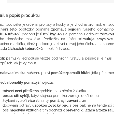
ailní popis produktu
ací podložka je určena pro psy a kočky a je vhodná pro mokré i suc
ívání této podložky pomáhá
zpomalit pojídání
vašeho domácího 
šuje trávení,
podporuje
ústní hygienu
a pomáhá udržovat
zdravou
eho domácího mazlíčka. Podložka na lízání
stimuluje smyslové
cího mazlíčka, čímž podporuje aktivní rozvoj jeho čichu a schopnos
ada čichacích koberečků
s lepší údržbou.
ití:
pamlsky jednoduše vložte pod vrchní vrstvu a pejsek si je musí 
t způsob jak je vyjmout.
alovací miska:
vašemu psovi
pomůže zpomalit hltání
jídla při krmen
votní benefity pomalejšího jídla:
trávení není přetíženo
rychlým naplněním žaludku
pes se cítí sytěji,
když stejnou porci konzumuje delší dobu
žvýkání vytvoří
více slin
a ty
pomáhají tráven
í živin
dobývání potravy
uspokojí lovecký pud
a pes pak nemá tendenci p
pes
nepolyká vzduch
a tím dochází k
prevenci dilatace a torze ža