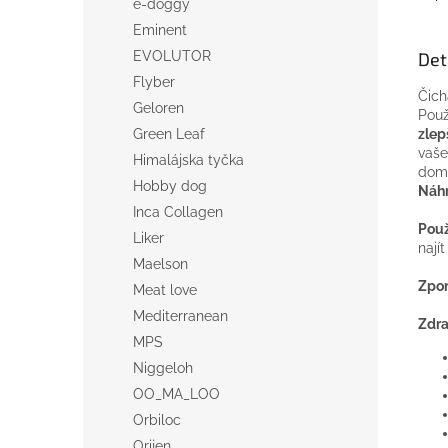
e-doggy
Eminent
Det
EVOLUTOR
Flyber
Čich
Geloren
Použ
zlep
Green Leaf
vaš
Himalájska tyčka
domá
Hobby dog
Náhr
Inca Collagen
Použ
Liker
nají
Maelson
Zpom
Meat love
Mediterranean
Zdra
MPS
Niggeloh
OO_MA_LOO
Orbiloc
Orijen