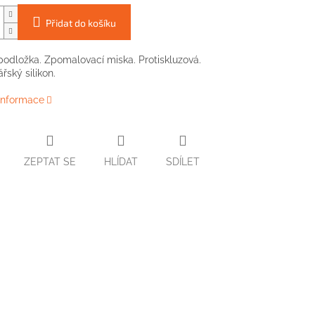
Přidat do košíku
podložka. Zpomalovací miska. Protiskluzová.
řský silikon.
 informace
ZEPTAT SE
HLÍDAT
SDÍLET