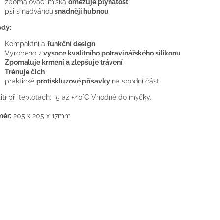
zpomalovací miska
omezuje plynatost
psi s nadváhou
snadněji hubnou
ody:
Kompaktní a
funkční design
Vyrobeno z
vysoce kvalitního potravinářského silikonu
Zpomaluje krmení a zlepšuje trávení
Trénuje čich
praktické
protiskluzové přísavky
na spodní části
ití při teplotách: -5 až +40°C Vhodné do myčky.
měr:
205 x 205 x 17mm