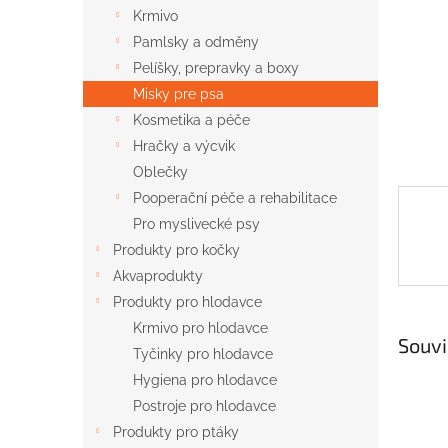
n
Krmivo
e
Pamlsky a odměny
l
Pelíšky, prepravky a boxy
Misky pre psa
Kosmetika a péče
Hračky a výcvik
Oblečky
Pooperační péče a rehabilitace
Pro myslivecké psy
Produkty pro kočky
Akvaprodukty
Produkty pro hlodavce
Krmivo pro hlodavce
Souvi
Tyčinky pro hlodavce
Hygiena pro hlodavce
Postroje pro hlodavce
Produkty pro ptáky