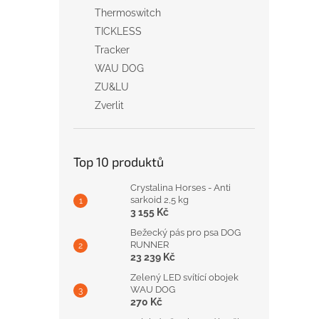
Thermoswitch
TICKLESS
Tracker
WAU DOG
ZU&LU
Zverlit
Top 10 produktů
Crystalina Horses - Anti
sarkoid 2,5 kg
3 155 Kč
Bežecký pás pro psa DOG
RUNNER
23 239 Kč
Zelený LED svítící obojek
WAU DOG
270 Kč