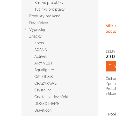
Krmivo pro ptáky
Tyčinky pro ptáky
Produkty pro koně
Dezinfekce
Silik
Výprodej
podlo
psa 
Značky
4pets
ACANA
223,14
270
ActiVet
AIRY VEST
D
Aqualighter
CALIOPSIS
Čicha
CRAZYPAWS
Zpoma
Protis
Crystalina
silikon
Crystalina dezinfekt
DOGEXTREME
Dr.Peticon
Popi