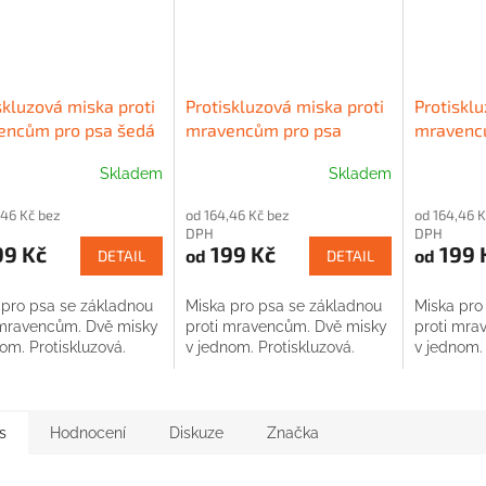
skluzová miska proti
Protiskluzová miska proti
Protisklu
encům pro psa šedá
mravencům pro psa
mravenc
fialová
modrá
Skladem
Skladem
,46 Kč bez
od 164,46 Kč bez
od 164,46 K
DPH
DPH
99 Kč
199 Kč
199 
od
od
DETAIL
DETAIL
 pro psa se základnou
Miska pro psa se základnou
Miska pro
 mravencům. Dvě misky
proti mravencům. Dvě misky
proti mra
om. Protiskluzová.
v jednom. Protiskluzová.
v jednom. 
s
Hodnocení
Diskuze
Značka