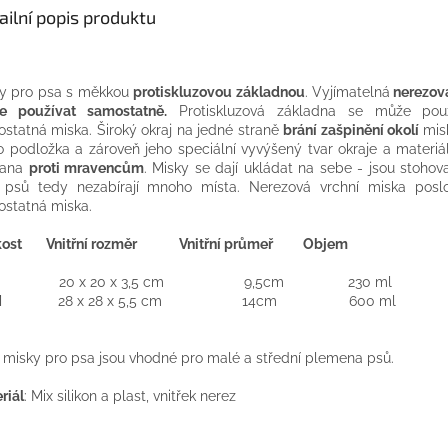
ailní popis produktu
y pro psa s měkkou
protiskluzovou základnou
. Vyjímatelná
nerezov
e používat samostatně.
Protiskluzová základna se může použ
statná miska. Široký okraj na jedné straně
brání zašpinění okolí
misk
ko podložka a zároveň jeho speciální vyvýšený tvar okraje a materiál
rana
proti mravencům
. Misky se dají ukládat na sebe - jsou stohova
 psů tedy nezabírají mnoho místa. Nerezová vrchní miska poslo
statná miska.
ikost V
nitřní rozměr
Vnitřní průmeř Objem
20 x 20 x 3,5 cm 9,5cm 230 ml
28 x 28 x 5,5 cm 14cm 600 ml
 misky pro psa jsou vhodné pro malé a střední plemena psů.
riál
: Mix silikon a plast, vnitřek nerez