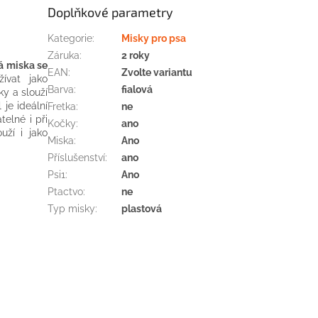
Doplňkové parametry
Kategorie
:
Misky pro psa
Záruka
:
2 roky
á miska se
EAN
:
Zvolte variantu
ívat jako
Barva
:
fialová
y a slouží
 je ideální
Fretka
:
ne
telné i při
Kočky
:
ano
uží i jako
Miska
:
Ano
Příslušenství
:
ano
Psi1
:
Ano
Ptactvo
:
ne
Typ misky
:
plastová