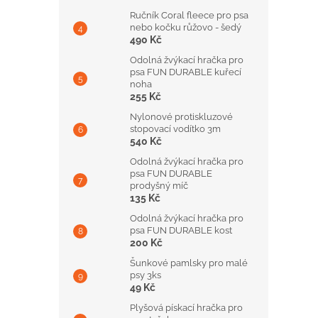
Ručník Coral fleece pro psa
nebo kočku růžovo - šedý
490 Kč
Odolná žvýkací hračka pro
psa FUN DURABLE kuřecí
noha
255 Kč
Nylonové protiskluzové
stopovací vodítko 3m
540 Kč
Odolná žvýkací hračka pro
psa FUN DURABLE
prodyšný míč
135 Kč
Odolná žvýkací hračka pro
psa FUN DURABLE kost
200 Kč
Šunkové pamlsky pro malé
psy 3ks
49 Kč
Plyšová pískací hračka pro