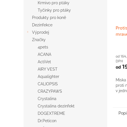
Krmivo pro ptáky
Tyčinky pro ptáky
Produkty pro koně
Dezinfekce
Proti
Výprodej
mrav
Značky
4pets
ACANA
od 164
DPH
ActiVet
1
od
AIRY VEST
Aqualighter
Miska
CALIOPSIS
proti
v jedn
CRAZYPAWS
Crystalina
Crystalina dezinfekt
Popi
DOGEXTREME
Dr.Peticon