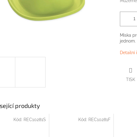
Můžeme 
Miska pr
jednom. 
Detailní
TISK
sející produkty
Kód:
REC10281S
Kód:
REC10281F