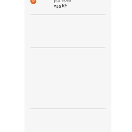
psa Ježek
255 Kč