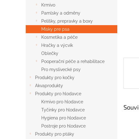
n
Krmivo
e
Pamlsky a odměny
l
Pelíšky, prepravky a boxy
Misky pre psa
Kosmetika a péče
Hračky a výcvik
Oblečky
Pooperační péče a rehabilitace
Pro myslivecké psy
Produkty pro kočky
Akvaprodukty
Produkty pro hlodavce
Krmivo pro hlodavce
Souvi
Tyčinky pro hlodavce
Hygiena pro hlodavce
Postroje pro hlodavce
Produkty pro ptáky