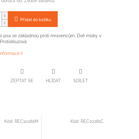
doručit do:
Zvolte variantu
Přidat do košíku
o psa se základnou proti mravencům. Dvě misky v
Protiskluzová.
 informace
ZEPTAT SE
HLÍDAT
SDÍLET
Kód:
REC10281M
Kód:
REC10281C