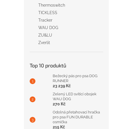
Thermoswitch
TICKLESS
Tracker
WAU DOG
ZU&LU
Zverlit
Top 10 produktů
Bežecký pás pro psa DOG
RUNNER
23 239 Kč
Zelený LED svítící obojek
WAU DOG
270 Kč
Odolná přetahovací hračka
pro psa FUN DURABLE
osmička
215 Kč