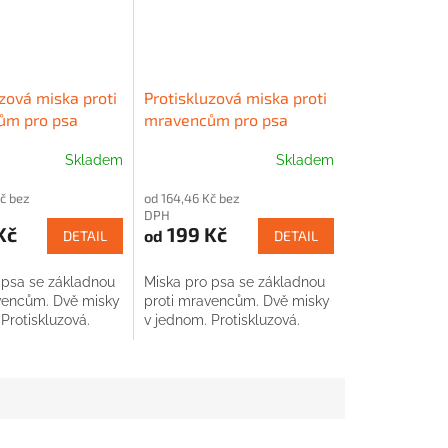
zová miska proti
Protiskluzová miska proti
ům pro psa
mravencům pro psa
červená
Skladem
Skladem
č bez
od 164,46 Kč bez
DPH
Kč
199 Kč
od
DETAIL
DETAIL
 psa se základnou
Miska pro psa se základnou
vencům. Dvě misky
proti mravencům. Dvě misky
Protiskluzová.
v jednom. Protiskluzová.