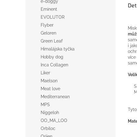
e-doggy
Det
Eminent
EVOLUTOR
Flyber
Misk
Geloren
můž
samo
Green Leaf
i ja
Himalájska tyčka
och
Hobby dog
více
samo
Inca Collagen
Liker
Vel
Maelson
S 
Meat love
M 
Mediterranean
MPS
Tyto
Niggeloh
OO_MA_LOO
Mate
Orbiloc
Orijen