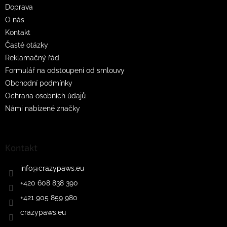
Doprava
í
O nás
Kontakt
Časté otázky
Reklamačný řád
Formulář na odstoupení od smlouvy
Obchodní podmínky
Ochrana osobních údajů
Námi nabízené značky
Kontakt
info
@
crazypaws.eu
+420 608 838 390
+421 905 859 980
crazypaws.eu