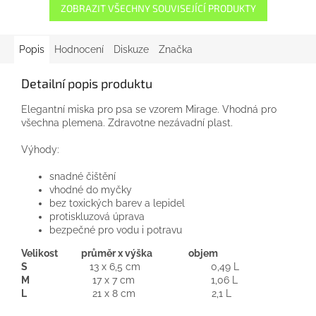
ZOBRAZIT VŠECHNY SOUVISEJÍCÍ PRODUKTY
Popis
Hodnocení
Diskuze
Značka
Detailní popis produktu
Elegantní miska pro psa se vzorem Mirage. Vhodná pro
všechna plemena. Zdravotne nezávadní plast.
Výhody:
snadné čištění
vhodné do myčky
bez toxických barev a lepidel
protiskluzová úprava
bezpečné pro vodu i potravu
Velikost
průměr x výška objem
S
13 x 6,5 cm 0,49 L
M
17 x 7 cm 1,06 L
L
21 x 8 cm 2,1 L