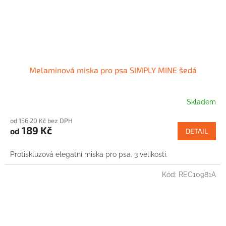
Melaminová miska pro psa SIMPLY MINE šedá
Skladem
od 156,20 Kč bez DPH
189 Kč
od
DETAIL
Protiskluzová elegatní miska pro psa. 3 velikosti.
Kód:
REC10981A