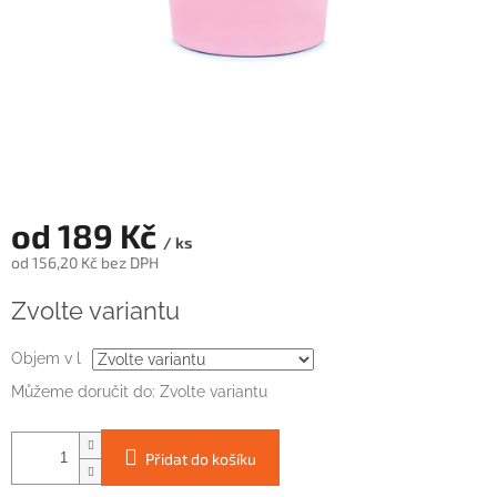
od
189 Kč
/ ks
od
156,20 Kč
bez DPH
Měrná
Zvolte variantu
cena:
Objem v l
Můžeme doručit do:
Zvolte variantu
Přidat do košíku