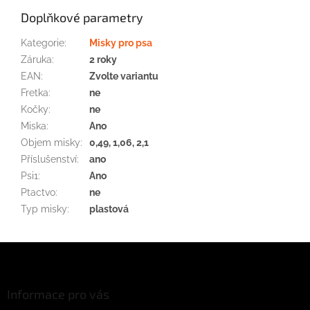
Doplňkové parametry
Kategorie
:
Misky pro psa
Záruka
:
2 roky
EAN
:
Zvolte variantu
Fretka
:
ne
Kočky
:
ne
Miska
:
Ano
Objem misky
:
0,49, 1,06, 2,1
Příslušenství
:
ano
Psi1
:
Ano
Ptactvo
:
ne
Typ misky
:
plastová
Z
á
p
a
Informace pro vás
t