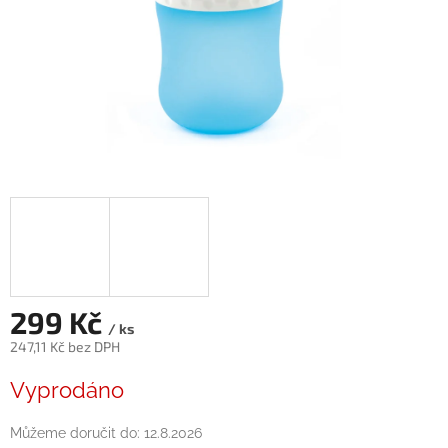
299 Kč
/ ks
247,11 Kč bez DPH
Měrná
Vyprodáno
cena:
Můžeme doručit do:
12.8.2026