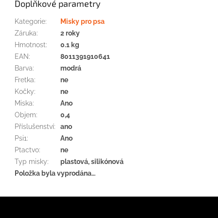
Doplňkové parametry
Kategorie
:
Misky pro psa
Záruka
:
2 roky
Hmotnost
:
0.1 kg
EAN
:
8011391910641
Barva
:
modrá
Fretka
:
ne
Kočky
:
ne
Miska
:
Ano
Objem
:
0,4
Příslušenství
:
ano
Psi1
:
Ano
Ptactvo
:
ne
Typ misky
:
plastová, silikónová
Položka byla vyprodána…
Z
á