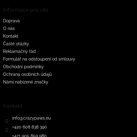
p
a
Informace pro vás
t
Doprava
í
O nás
Kontakt
Časté otázky
Reklamačný řád
Formulář na odstoupení od smlouvy
Obchodní podmínky
Ochrana osobních údajů
Námi nabízené značky
Kontakt
info
@
crazypaws.eu
+420 608 838 390
+421 905 859 980