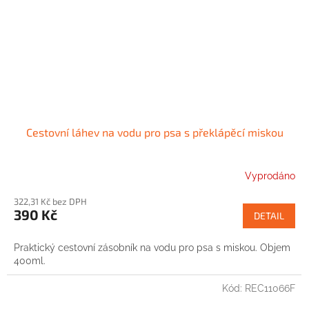
Cestovní láhev na vodu pro psa s překlápěcí miskou
Vyprodáno
322,31 Kč bez DPH
390 Kč
DETAIL
Praktický cestovní zásobník na vodu pro psa s miskou. Objem
400ml.
Kód:
REC11066F