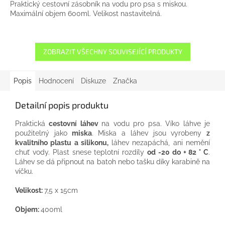
Praktický cestovní zásobník na vodu pro psa s miskou.
Maximální objem 600ml. Velikost nastavitelná.
ZOBRAZIT VŠECHNY SOUVISEJÍCÍ PRODUKTY
Popis
Hodnocení
Diskuze
Značka
Detailní popis produktu
Praktická
cestovní
láhev
na vodu
pro
psa
.
Víko
láhve
je
použitelný
jako
miska
.
Miska
a
láhev
jsou vyrobeny
z
kvalitního
plastu
a
silikonu
,
láhev
nezapáchá,
ani
nemění
chuť
vody.
Plast
snese
teplotní rozdíly
od
-20
do
+
82
°
C
.
Láhev
se
dá
připnout
na batoh
nebo
tašku
díky
karabině
na
víčku
.
Velikost
:
7,5
x
15
cm
Objem
:
400
ml