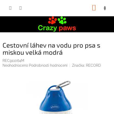
Přejít
NÁKUP
na
obsah
KOŠÍK
Cestovní láhev na vodu pro psa s
miskou velká modrá
REC911064M
Průměrné
Neohodnoceno
Podrobnosti hodnocení
Značka:
RECORD
hodnocení
produktu
je
0,0
z
5
hvězdiček.