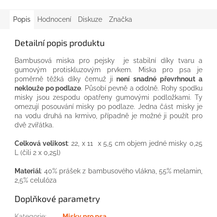
Popis
Hodnocení
Diskuze
Značka
Detailní popis produktu
Bambusová miska pro pejsky je stabilní díky tvaru a
gumovým protiskluzovým prvkem. Miska pro psa je
poměrně těžká díky čemuž ji
není snadné převrhnout a
neklouže po podlaze
. Působí pevně a odolně. Rohy spodku
misky jsou zespodu opatřeny gumovými podložkami. Ty
omezují posouvání misky po podlaze. Jedna část misky je
na vodu druhá na krmivo, případně je možné ji použít pro
dvě zvířátka.
Celková velikost
: 22, x 11 x 5,5 cm objem jedné misky 0,25
L (čili 2 x 0,25l)
Materiál
: 40% prášek z bambusového vlákna, 55% melamin,
2,5% celulóza
Doplňkové parametry
Kategorie
:
Misky pro psa