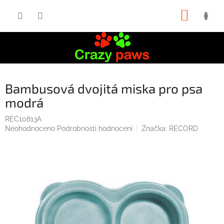
Přejít
NÁKUP
na
obsah
KOŠÍK
Bambusová dvojitá miska pro psa
modrá
REC10813A
Průměrné
Neohodnoceno
Podrobnosti hodnocení
Značka:
RECORD
hodnocení
produktu
je
0,0
z
5
hvězdiček.