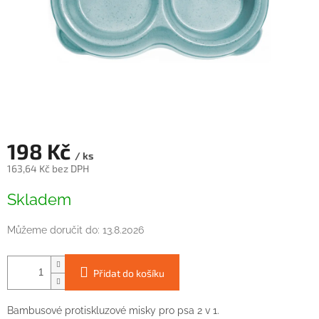
198 Kč
/ ks
163,64 Kč bez DPH
Měrná
Skladem
cena:
Můžeme doručit do:
13.8.2026
Přidat do košíku
Bambusové protiskluzové misky pro psa 2 v 1.