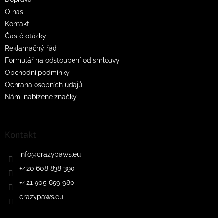
í
O nás
Kontakt
Časté otázky
Reklamačný řád
Formulář na odstoupení od smlouvy
Obchodní podmínky
Ochrana osobních údajů
Námi nabízené značky
Kontakt
info
@
crazypaws.eu
+420 608 838 390
+421 905 859 980
crazypaws.eu