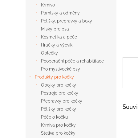
n
Krmivo
e
Pamlsky a odměny
l
Pelíšky, prepravky a boxy
Misky pre psa
Kosmetika a péče
Hračky a výcvik
Oblečky
Pooperační péče a rehabilitace
Pro myslivecké psy
Produkty pro kočky
Obojky pro kočky
Postroje pro kočky
Přepravky pro kočky
Souvi
Pělíšky pro kočky
Péče o kočku
Krmiva pro kočky
Steliva pro kočky