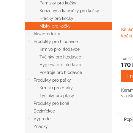
Pamlsky pro kočky
Konzervy a kapsičky pro kočky
Hračky pro kočky
Misky pro kočky
Keram
Akvaprodukty
kočk
Produkty pro hlodavce
Krmivo pro hlodavce
Tyčinky pro hlodavce
140,50
170 
Hygiena pro hlodavce
Postroje pro hlodavce
D
Produkty pro ptáky
Krmivo pro ptáky
Keram
Tyčinky pro ptáky
s oušk
Produkty pro koně
Dezinfekce
Výprodej
Popi
Značky