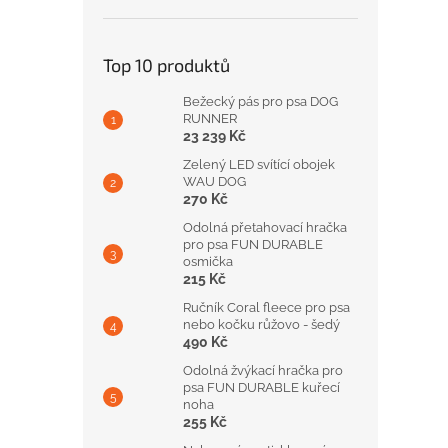
Top 10 produktů
Bežecký pás pro psa DOG
RUNNER
23 239 Kč
Zelený LED svítící obojek
WAU DOG
270 Kč
Odolná přetahovací hračka
pro psa FUN DURABLE
osmička
215 Kč
Ručník Coral fleece pro psa
nebo kočku růžovo - šedý
490 Kč
Odolná žvýkací hračka pro
psa FUN DURABLE kuřecí
noha
255 Kč