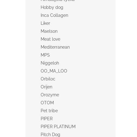
Hobby dog
Inca Collagen
Liker
Maelson
Meat love
Mediterranean
MPS
Niggeloh
OO_MA_LOO
Orbiloc
Orijen
Orozyme
OTOM
Pet tribe
PIPER
PIPER PLATINUM
Pitch Dog