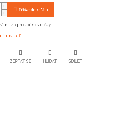
Přidat do košíku
á miska pro kočku s oušky.
 informace
ZEPTAT SE
HLÍDAT
SDÍLET