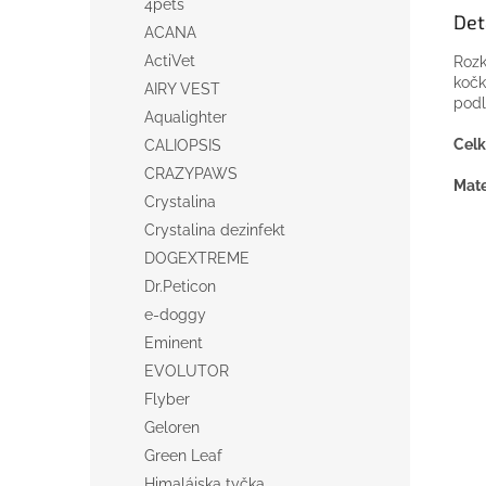
4pets
Det
ACANA
ActiVet
Rozk
kočk
AIRY VEST
podl
Aqualighter
Celk
CALIOPSIS
CRAZYPAWS
Mate
Crystalina
Crystalina dezinfekt
DOGEXTREME
Dr.Peticon
e-doggy
Eminent
EVOLUTOR
Flyber
Geloren
Green Leaf
Himalájska tyčka