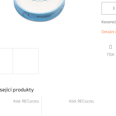
Keramick
Detailní
TISK
sející produkty
Kód:
REC10701
Kód:
REC10711