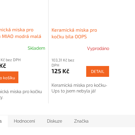
ická miska pro
Keramická miska pro
u MIAO modrá malá
kočku bíla OOPS
Skladem
Vyprodáno
 Kč bez DPH
103,31 Kč bez
Kč
DPH
125 Kč
DETAIL
o košíku
Keramická miska pro kočku-
Ups to jsem nebyla já!
ická miska pro kočku
y.
s
Hodnocení
Diskuze
Značka