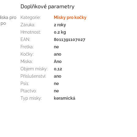
Doplňkové parametry
Miska pro
Kategorie
:
Misky pro kočky
 po
Záruka
:
2 roky
Hmotnost
:
0.2 kg
EAN
:
8011391107027
Fretka
:
ne
Kočky
:
ano
Miska
:
Ano
Objem misky
:
0,12
Příslušenství
:
ano
Psi1
:
ne
Ptactvo
:
ne
Typ misky
:
keramická