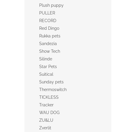
Plush puppy
PULLER
RECORD
Red Dingo
Rukka pets
Sandezia
Show Tech
Silinde
Star Pets
Suitical
Sunday pets
Thermoswitch
TICKLESS
Tracker
WAU DOG
ZU&LU
Zverlit