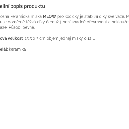
ailní popis produktu
ošná keramická miska
MEOW
pro kočičky je stabilní díky své váze. 
u je poměrně těžká díky čemuž ji není snadné převrhnout a neklouže
aze. Působí pevně.
ová velikost
: 15,5 x 3 cm objem jednej misky 0,12 L
riál:
keramika