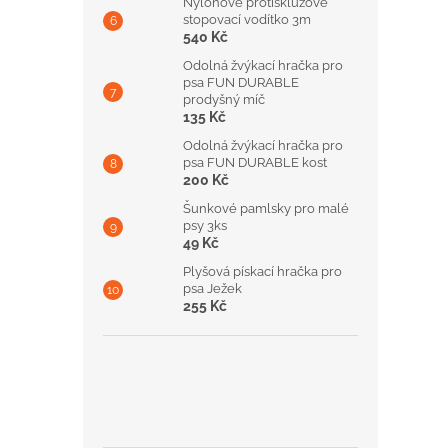
Nylonové protiskluzové
stopovací vodítko 3m
540 Kč
Odolná žvýkací hračka pro
psa FUN DURABLE
prodyšný míč
135 Kč
Odolná žvýkací hračka pro
psa FUN DURABLE kost
200 Kč
Šunkové pamlsky pro malé
psy 3ks
49 Kč
Plyšová pískací hračka pro
psa Ježek
255 Kč