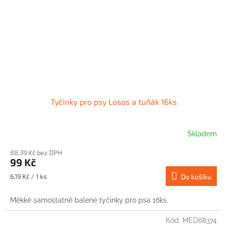
Tyčinky pro psy Losos a tuňák 16ks
Skladem
88,39 Kč bez DPH
99 Kč
Měrná
6,19 Kč / 1 ks
Do košíku
cena:
Měkké samostatně balené tyčinky pro psa 16ks.
Kód:
MED68374