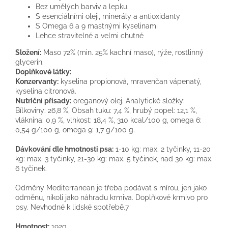
Bez umělých barviv a lepku.
S esenciálními oleji, minerály a antioxidanty
S Omega 6 a 9 mastnými kyselinami
Lehce stravitelné a velmi chutné
Složení:
Maso 72% (min. 25% kachní maso), rýže, rostlinný
glycerin.
Doplňkové látky:
Konzervanty:
kyselina propionová, mravenčan vápenatý,
kyselina citronová.
Nutriční přísady:
oreganový olej. Analytické složky:
Bílkoviny: 26,8 %, Obsah tuku: 7,4 %, hrubý popel: 12,1 %,
vláknina: 0,9 %, vlhkost: 18,4 %, 310 kcal/100 g, omega 6:
0,54 g/100 g, omega 9: 1,7 g/100 g.
Dávkování dle hmotnosti psa:
1-10 kg: max. 2 tyčinky, 11-20
kg: max. 3 tyčinky, 21-30 kg: max. 5 tyčinek, nad 30 kg: max.
6 tyčinek.
Odměny Mediterranean je třeba podávat s mírou, jen jako
odměnu, nikoli jako náhradu krmiva. Doplňkové krmivo pro
psy. Nevhodné k lidské spotřebě.7
Hmotnost:
192g