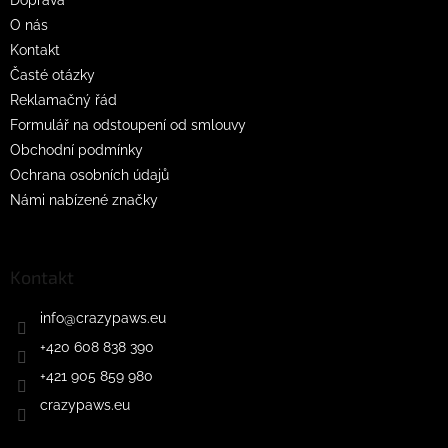
í
O nás
Kontakt
Časté otázky
Reklamačný řád
Formulář na odstoupení od smlouvy
Obchodní podmínky
Ochrana osobních údajů
Námi nabízené značky
Kontakt
info
@
crazypaws.eu
+420 608 838 390
+421 905 859 980
crazypaws.eu