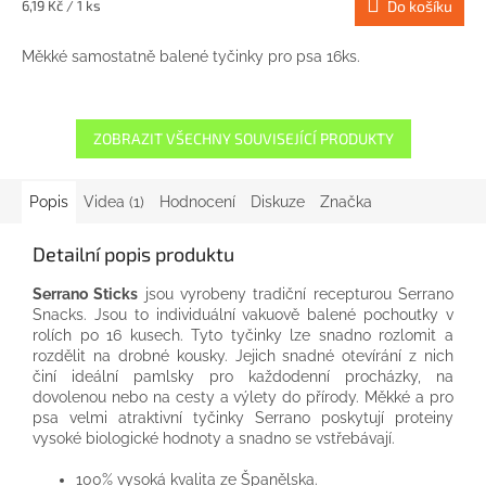
Měrná
6,19 Kč / 1 ks
Do košíku
cena:
Měkké samostatně balené tyčinky pro psa 16ks.
ZOBRAZIT VŠECHNY SOUVISEJÍCÍ PRODUKTY
Popis
Videa (1)
Hodnocení
Diskuze
Značka
Detailní popis produktu
Serrano Sticks
jsou vyrobeny tradiční recepturou Serrano
Snacks. Jsou to individuální vakuově balené pochoutky v
rolích po 16 kusech. Tyto tyčinky lze snadno rozlomit a
rozdělit na drobné kousky. Jejich snadné otevírání z nich
činí ideální pamlsky pro každodenní procházky, na
dovolenou nebo na cesty a výlety do přírody. Měkké a pro
psa velmi atraktivní tyčinky Serrano poskytují proteiny
vysoké biologické hodnoty a snadno se vstřebávají.
100% vysoká kvalita ze Španělska.