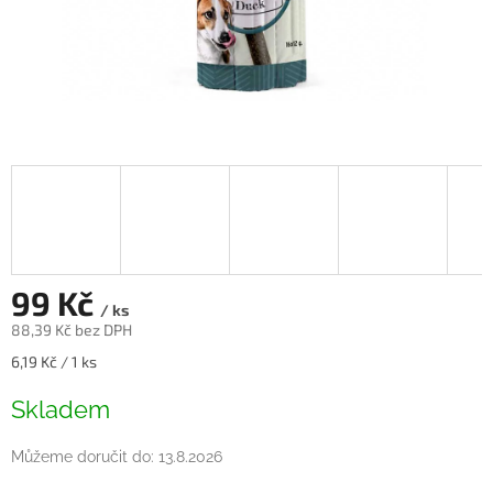
99 Kč
/ ks
88,39 Kč bez DPH
Měrná
6,19 Kč / 1 ks
cena:
Skladem
Můžeme doručit do:
13.8.2026