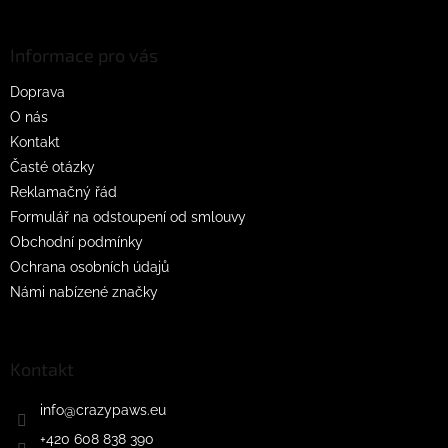
á
p
a
Informace pro vás
t
Doprava
í
O nás
Kontakt
Časté otázky
Reklamačný řád
Formulář na odstoupení od smlouvy
Obchodní podmínky
Ochrana osobních údajů
Námi nabízené značky
Kontakt
info
@
crazypaws.eu
+420 608 838 390