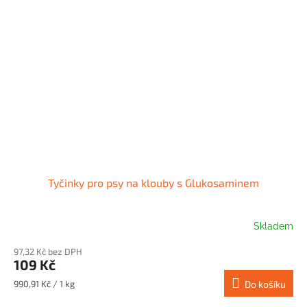
Tyčinky pro psy na klouby s Glukosaminem
Skladem
97,32 Kč bez DPH
109 Kč
Měrná
990,91 Kč / 1 kg
Do košíku
cena: