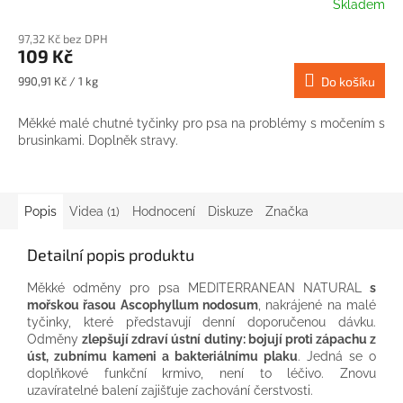
Skladem
97,32 Kč bez DPH
109 Kč
Měrná
990,91 Kč / 1 kg
Do košíku
cena:
Měkké malé chutné tyčinky pro psa na problémy s močením s
brusinkami. Doplněk stravy.
Popis
Videa (1)
Hodnocení
Diskuze
Značka
Detailní popis produktu
Měkké odměny pro psa MEDITERRANEAN NATURAL
s
mořskou řasou Ascophyllum nodosum
, nakrájené na malé
tyčinky, které představují denní doporučenou dávku.
Odměny
zlepšují zdraví ústní dutiny: bojují proti zápachu z
úst, zubnímu kameni a bakteriálnímu plaku
. Jedná se o
doplňkové funkční krmivo, není to léčivo. Znovu
uzavíratelné balení zajišťuje zachování čerstvosti.