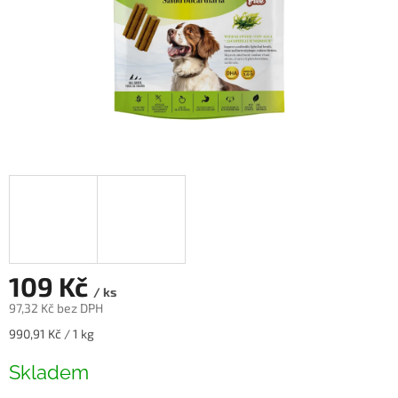
109 Kč
/ ks
97,32 Kč bez DPH
Měrná
990,91 Kč / 1 kg
cena:
Skladem