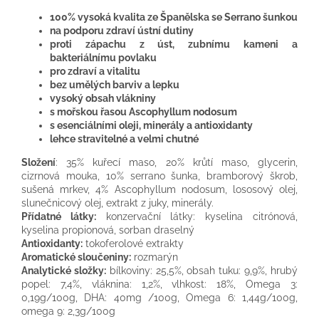
100% vysoká kvalita ze Španělska se Serrano šunkou
na podporu zdraví ústní dutiny
proti zápachu z úst, zubnímu kameni a
bakteriálnímu povlaku
pro zdraví a vitalitu
bez umělých barviv a lepku
vysoký obsah vlákniny
s mořskou řasou Ascophyllum nodosum
s esenciálními oleji, minerály a antioxidanty
lehce stravitelné a velmi chutné
Složení
: 35% kuřecí maso, 20% krůtí maso, glycerin,
cizrnová mouka, 10% serrano šunka, bramborový škrob,
sušená mrkev, 4% Ascophyllum nodosum, lososový olej,
slunečnicový olej, extrakt z juky, minerály.
Přídatné látky:
konzervační látky: kyselina citrónová,
kyselina propionová, sorban draselný
Antioxidanty:
tokoferolové extrakty
Aromatické sloučeniny:
rozmarýn
Analytické složky:
bílkoviny: 25,5%, obsah tuku: 9,9%, hrubý
popel: 7,4%, vláknina: 1,2%, vlhkost: 18%, Omega 3:
0,19g/100g, DHA: 40mg /100g, Omega 6: 1,44g/100g,
omega 9: 2,3g/100g