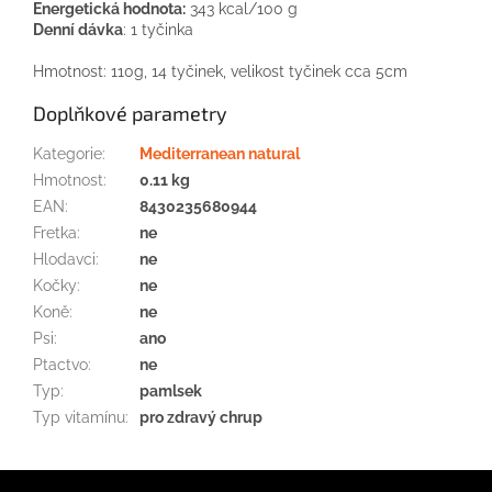
Energetická hodnota:
343 kcal/100 g
Denní dávka
: 1 tyčinka
Hmotnost: 110g, 14 tyčinek, velikost tyčinek cca 5cm
Doplňkové parametry
Kategorie
:
Mediterranean natural
Hmotnost
:
0.11 kg
EAN
:
8430235680944
Fretka
:
ne
Hlodavci
:
ne
Kočky
:
ne
Koně
:
ne
Psi
:
ano
Ptactvo
:
ne
Typ
:
pamlsek
Typ vitamínu
:
pro zdravý chrup
Z