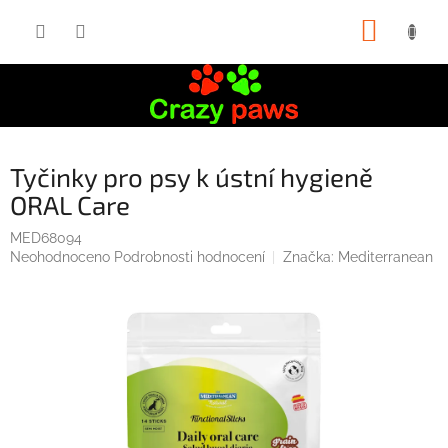
Přejít
NÁKUP
na
obsah
KOŠÍK
Tyčinky pro psy k ústní hygieně
ORAL Care
MED68094
Průměrné
Neohodnoceno
Podrobnosti hodnocení
Značka:
Mediterranean
hodnocení
produktu
je
0,0
z
5
hvězdiček.