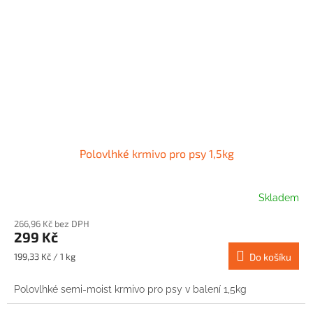
Polovlhké krmivo pro psy 1,5kg
Skladem
266,96 Kč bez DPH
299 Kč
Měrná
199,33 Kč / 1 kg
Do košíku
cena:
Polovlhké semi-moist krmivo pro psy v balení 1,5kg