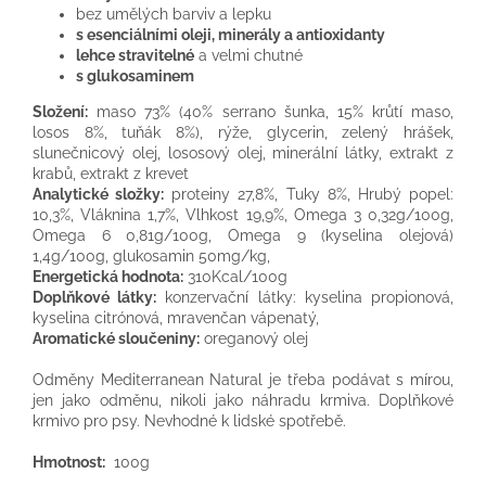
bez umělých barviv a lepku
s esenciálními oleji, minerály a antioxidanty
lehce stravitelné
a velmi chutné
s glukosaminem
Složení:
maso 73% (40% serrano šunka, 15% krůtí maso,
losos 8%, tuňák 8%), rýže, glycerin, zelený hrášek,
slunečnicový olej, lososový olej, minerální látky, extrakt z
krabů, extrakt z krevet
Analytické složky:
proteiny 27,8%, Tuky 8%, Hrubý popel:
10,3%, Vláknina 1,7%, Vlhkost 19,9%, Omega 3 0,32g/100g,
Omega 6 0,81g/100g, Omega
9 (kyselina olejová)
1,4g/100g, glukosamin 50mg/kg,
Energetická hodnota:
310Kcal/100g
Doplňkové látky:
konzervační látky: kyselina propionová,
kyselina citrónová, mravenčan vápenatý,
Aromatické sloučeniny:
oreganový olej
Odměny Mediterranean Natural je třeba podávat s mírou,
jen jako odměnu, nikoli jako náhradu krmiva.
Doplňkové
krmivo pro psy.
Nevhodné k lidské spotřebě.
Hmotnost:
100g