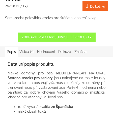
Měrná
242,50 Kč / 1 kg
Do košíku
cena:
Semi-moist polovlhká krmivo pro štěňata v balení 0,8kg
ZOBRAZIT VŠECHNY SOUVISEJÍCÍ PRODUKTY
Popis
Videa (1)
Hodnocení
Diskuze
Značka
Detailní popis produktu
Měkké odměny pro psa MEDITERRANEAN NATURAL
Serrano snacks pro seniory
jsou nakrájené na malé kousky
ve tvaru kosti a obsahují 71% masa.
Ideální jako odměny při
trénování nebo při vystavování psa.
Perfektní odměna nebo
pamlsek za dobré chování Vašeho domácího mazlíčka.
Vhodné pro všechny velikosti psa.
100% vysoká kvalita
ze Španělska
nízký obsah tuků