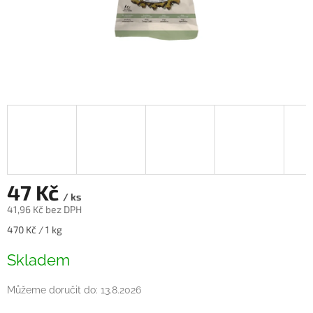
47 Kč
/ ks
41,96 Kč bez DPH
Měrná
470 Kč / 1 kg
cena:
Skladem
Můžeme doručit do:
13.8.2026