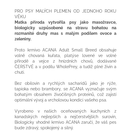
PRO PSY MALÝCH PLEMEN OD JEDNOHO ROKU
VĚKU
Matka příroda vytvořila psy jako masožravce,
biologicky uzpůsobené na stravu bohatou na
rozmanité druhy mas s malým podílem ovoce a
zeleniny.
Proto krmivo ACANA Adult Small Breed obsahuje
volně chovaná kuřata, platýse lovené ve volné
přírodě a vejce z hnízdních chovů, dodávané
ČERSTVÉ a v podílu WholePrey, a tudíž plné živin a
chuti.
Bez obilovin a rychlých sacharidů jako je rýže,
tapioka nebo brambory, se ACANA vyznačuje svým
bohatým obsahem živočišných proteinů, což zajistí
optimální vývoj a vrcholovou kondici vašeho psa.
Vyrobeno v našich oceňovaných kuchyních z
kanadských nejlepších a nejčerstvějších surovin,
Biologicky vhodné krmivo ACANA zaručí, že váš pes
bude zdravý, spokojený a silný.