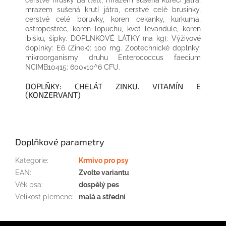
cerstvé hrušky Bartlett, mrazem sušená kurecí játra,
mrazem sušená krutí játra, cerstvé celé brusinky,
cerstvé celé boruvky, koren cekanky, kurkuma,
ostropestrec, koren lopuchu, kvet levandule, koren
ibišku, šípky. DOPLNKOVÉ LÁTKY (na kg): Výživové
doplnky: E6 (Zinek): 100 mg. Zootechnické doplnky:
mikroorganismy druhu Enterococcus faecium
NCIMB10415: 600×10^6 CFU.
DOPLŇKY: CHELÁT ZINKU. VITAMÍN E
(KONZERVANT)
Doplňkové parametry
Kategorie
:
Krmivo pro psy
EAN
:
Zvolte variantu
Věk psa
:
dospělý pes
Velikost plemene
:
malá a střední