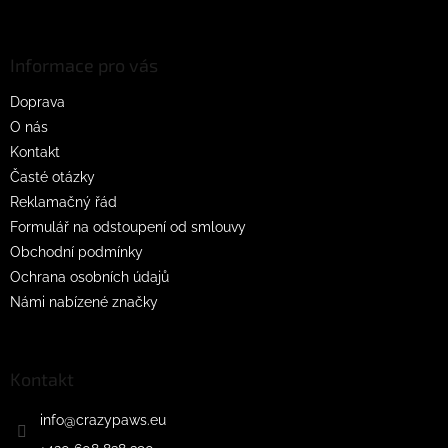
Z
á
p
a
Informace pro vás
t
Doprava
í
O nás
Kontakt
Časté otázky
Reklamačný řád
Formulář na odstoupení od smlouvy
Obchodní podmínky
Ochrana osobních údajů
Námi nabízené značky
Kontakt
info
@
crazypaws.eu