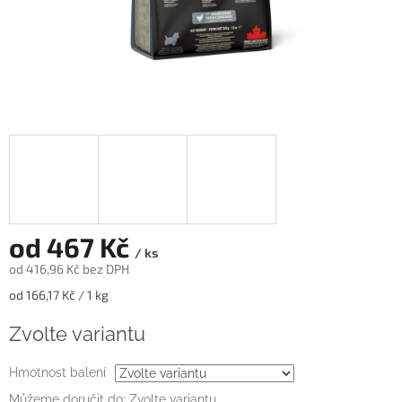
od
467 Kč
/ ks
od
416,96 Kč
bez DPH
Měrná
od 166,17 Kč / 1 kg
cena:
Zvolte variantu
Hmotnost balení
Můžeme doručit do:
Zvolte variantu