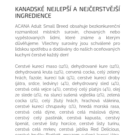
KANADSKÉ NEJLEPŠÍ A NEJČERSTVĚJŠÍ
INGREDIENCE
ACANA Adult Small Breed obsahuje bezkonkurenční
rozmanitost místních surovin, chovaných nebo
vypěstovaných lidmi, které známe a kterým
důvěřujeme. Všechny suroviny jsou schválené pro
lidskou spotřebu a dodávány do našich oceňovaných
kuchyní čerstvé každý den!
Cerstvé kurecí maso (12%), dehydrované kure (12%),
dehydrovaná kruta (12%), cervená cocka, celý zelený
hrách, fazole, kurecí tuk (5%), cerstvé kurecí droby
(játra, srdce, ledviny) (4%), dehydrovaný sled (4%),
cerstvá celá vejce (4%), cerstvý celý platýs (4%), olej
ze slede (2%), na slunci sušená vojteška (2%), zelená
cocka (2%), celý žlutý hrách, hrachová vláknina,
cerstvé kurecí chrupavky (1%), hnedá morská rasa,
cerstvá celá dýne, cerstvá celá máslová dýne,
cerstvý celý pastinák, cerstvá kapusta, cerstvý
špenát, cerstvé listy horcice, cerstvé listy turínu,
cerstvá celá mrkev, cerstvá jablka Red Delicious,