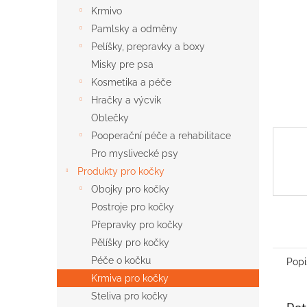
n
Krmivo
e
Pamlsky a odměny
l
Pelíšky, prepravky a boxy
Misky pre psa
Kosmetika a péče
Hračky a výcvik
Oblečky
Pooperační péče a rehabilitace
Pro myslivecké psy
Produkty pro kočky
Obojky pro kočky
Postroje pro kočky
Přepravky pro kočky
Pělíšky pro kočky
Péče o kočku
Popi
Krmiva pro kočky
Steliva pro kočky
Det