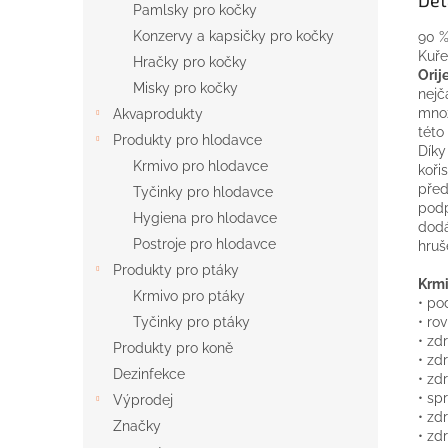
Pamlsky pro kočky
Konzervy a kapsičky pro kočky
90 %
Kuře
Hračky pro kočky
Ori
Misky pro kočky
nejč
množ
Akvaprodukty
této
Produkty pro hlodavce
Dík
Krmivo pro hlodavce
koři
pře
Tyčinky pro hlodavce
podp
Hygiena pro hlodavce
dodá
Postroje pro hlodavce
hruš
Produkty pro ptáky
Krmi
Krmivo pro ptáky
• po
• ro
Tyčinky pro ptáky
• zd
Produkty pro koně
• zdr
Dezinfekce
• zd
• sp
Výprodej
• zd
Značky
• zd