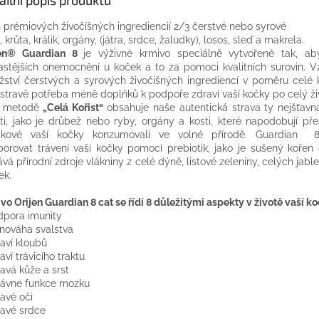
 prémiových živočíšných ingrediencií 2/3 čerstvé nebo syrové
, krůta, králik, orgány, (játra, srdce, žaludky), losos, sleď a makrela.
jen® Guardian 8
je výživné krmivo speciálně vytvořené tak, ab
astějších onemocnění u koček a to za pomoci kvalitních surovin. 
ství čerstvých a syrových živočišných ingrediencí v poměru celé ko
 stravě potřeba méně doplňků k podpoře zdraví vaší kočky po celý ži
y metodě
„Celá Kořist“
obsahuje naše autentická strava ty nejšťavna
sti, jako je drůbež nebo ryby, orgány a kosti, které napodobují př
dkové vaší kočky konzumovali ve volné přírodě. Guardian
orovat trávení vaší kočky pomocí prebiotik, jako je sušený kořen
vá přírodní zdroje vlákniny z celé dýně, listové zeleniny, celých jabl
ek.
vo Orijen Guardian 8 cat se řídí 8 důležitými aspekty v životě vaší ko
dpora imunity
vnováha svalstva
raví kloubů
aví trávicího traktu
ravá kůže a srst
rávne funkce mozku
ravé oči
ravé srdce