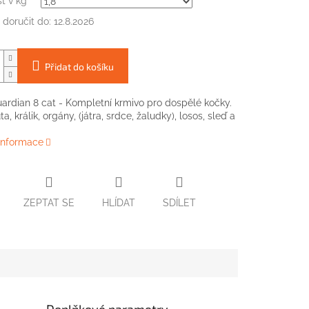
t v kg
doručit do:
12.8.2026
Přidat do košíku
uardian 8 cat - Kompletní krmivo pro dospělé kočky.
ta, králik, orgány, (játra, srdce, žaludky), losos, sleď a
 informace
ZEPTAT SE
HLÍDAT
SDÍLET
Doplňkové parametry