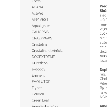
4pets
Přeč
ACANA
Slož
ActiVet
sleď
AIRY VEST
krůt
maso
Aqualighter
vejc
CALIOPSIS
čočk
olej
CRAZYPAWS
suše
Crystalina
celé
Crystalina dezinfekt
drož
tuří
DOGEXTREME
leva
Dr.Peticon
e-doggy
Dop
mg. 
Eminent
Chol
EVOLUTOR
Vita
B5: 
Flyber
3a70
Geloren
NCIM
Green Leaf
Anal
Himalájska tyčka