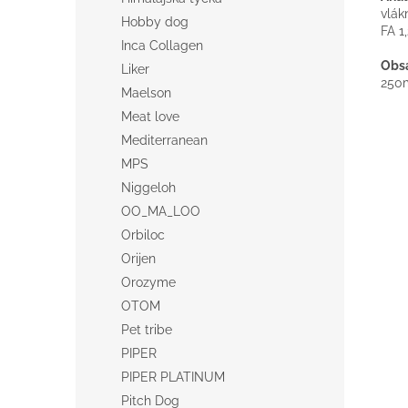
vlák
Hobby dog
FA 1
Inca Collagen
Obsa
Liker
250m
Maelson
Meat love
Mediterranean
MPS
Niggeloh
OO_MA_LOO
Orbiloc
Orijen
Orozyme
OTOM
Pet tribe
PIPER
PIPER PLATINUM
Pitch Dog