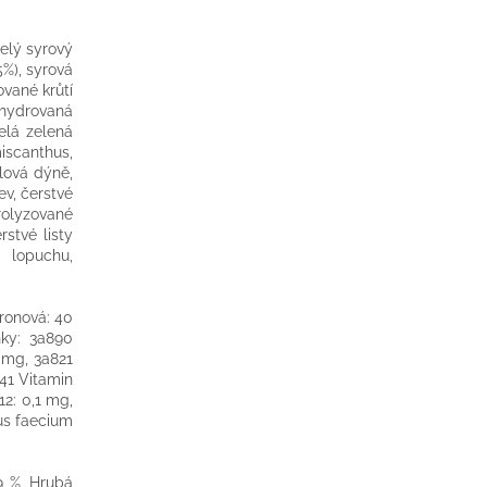
celý syrový
5%), syrová
ované krůtí
ehydrovaná
celá zelená
miscanthus,
slová dýně,
ev, čerstvé
rolyzované
rstvé listy
n lopuchu,
tronová: 40
ňky: 3a890
0 mg, 3a821
841 Vitamin
12: 0,1 mg,
us faecium
9 %, Hrubá