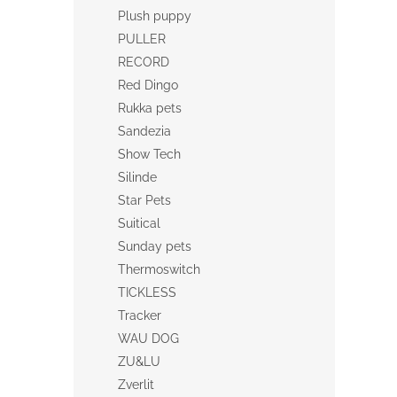
Plush puppy
PULLER
RECORD
Red Dingo
Rukka pets
Sandezia
Show Tech
Silinde
Star Pets
Suitical
Sunday pets
Thermoswitch
TICKLESS
Tracker
WAU DOG
ZU&LU
Zverlit