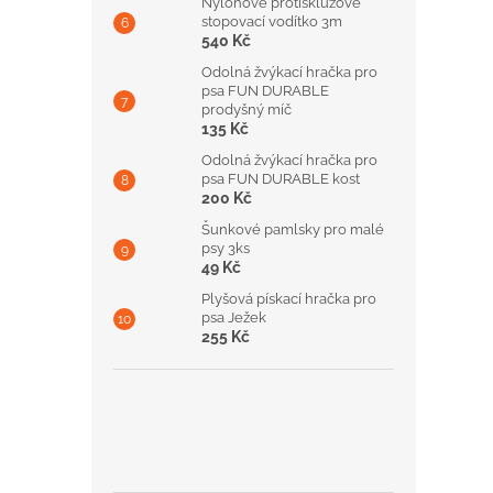
Nylonové protiskluzové
stopovací vodítko 3m
540 Kč
Odolná žvýkací hračka pro
psa FUN DURABLE
prodyšný míč
135 Kč
Odolná žvýkací hračka pro
psa FUN DURABLE kost
200 Kč
Šunkové pamlsky pro malé
psy 3ks
49 Kč
Plyšová pískací hračka pro
psa Ježek
255 Kč