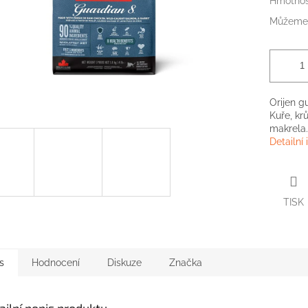
Hmotnos
Můžeme 
Orijen g
Kuře, krů
makrela.
Detailní
TISK
s
Hodnocení
Diskuze
Značka
ailní popis produktu