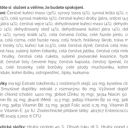
těte si složení a věříme, že budete spokojeni.
ení:
Čerstvé kuřecí maso (32%), syrový losos (5%), syrová krůta (5%), 
 (5%), celá syrová makrela (5%), čerstvé kuřecí droby (játra, srdce) (4,
í játra (4%), čerstvá vejce (4%), dehydrované kuřecí maso (4%), dehydr
 (4%), dehydrovaný sleď (4%), dehydrovaná kuřecí játra (4%), d
e (4%), syrový králík (4%), celá červená čočka, celé fazole pinto, 
a, celá cizrna, celé fazole navy, celý hrách, hráškový škrob, tráva 
 z tresky (1%), kuřecí tuk (0,5%), celá čerstvá dýně, čerstvá celá má
ná řasa, sušený kořen čekanky, celá čerstvá jablka, čerstvá celá mrk
 hrušky, čerstvá celá cuketa, sušené pivovarské kvasnice, hyd
dí, čerstvé listy červené řepy, čerstvá kapusta, čerstvý špenát, če
nu, celé brusinky, celé borůvky, celé plody muchovníku, koře
ndule, kořen ibišku, ostropestřec, šípky, kurkuma.
lňky
(na kg) Extrakt tokoferolu z rostlinných olejů: 121 mg, kyselina ci
Smyslové doplňky: extrakt z rozmarýnu: 80 mg. Výživové dopl
in chlorid (cholin): 1400 mg, 3b606 (Zinku: 75 mg), 3a314 Niacin: 5
min B1: 25 mg, 3b406 (Mědi : 11,3 mg), 3a825i Vitamin B2: 10 mg, 3a
8 mg, 3a831 Vitamin B6: 7,5 mg, 3a316 Folic acid: 0,75 mg, Vitamin B
0 Vitamin E: 50 IU. Zootechnické přídané látky: 4b1707 Enterococc
B 10415 2,2x10 6 CFU.
ytické složky:
Hrubý protein 40 %, Obsah tuku 18 %, Hrubý popel 