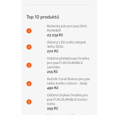
Top 10 produktů
Bežecký pás pro psa DOG
RUNNER
23 239 Kč
Zelený LED svítící obojek
WAU DOG
270 Kč
Odolná přetahovací hračka
pro psa FUN DURABLE
osmička
215 Kč
Ručník Coral fleece pro psa
nebo kočku růžovo - šedý
490 Kč
Odolná žvýkací hračka pro
psa FUN DURABLE kuřecí
noha
255 Kč