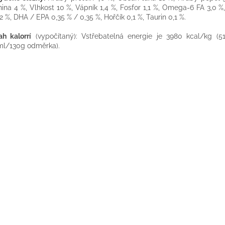
nina 4 %, Vlhkost 10 %, Vápník 1,4 %, Fosfor 1,1 %, Omega-6 FA 3,0
,2 %, DHA / EPA 0,35 % / 0,35 %, Hořčík 0,1 %, Taurin 0,1 %.
h kalorrí
(vypočítaný): Vstřebatelná energie je 3980 kcal/kg (5
l/130g odměrka).