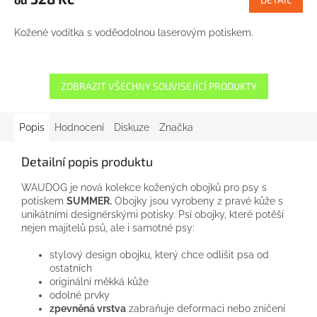
Kožené vodítka s voděodolnou laserovým potiskem.
ZOBRAZIT VŠECHNY SOUVISEJÍCÍ PRODUKTY
Popis
Hodnocení
Diskuze
Značka
Detailní popis produktu
WAUDOG je nová kolekce kožených obojků pro psy s
potiskem
SUMMER.
Obojky jsou vyrobeny z pravé kůže s
unikátními designérskými potisky. Psí obojky, které potěší
nejen majitelů psů, ale i samotné psy:
stylový design
obojku
,
který chce
odlišit
psa
od
ostatních
originální
měkká kůže
odolné
prvky
zpevněná
vrstva
zabraňuje
deformaci
nebo
zničení