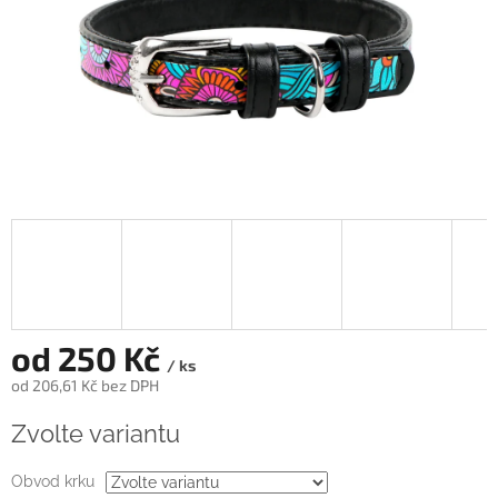
od
250 Kč
/ ks
od
206,61 Kč
bez DPH
Měrná
Zvolte variantu
cena:
Obvod krku