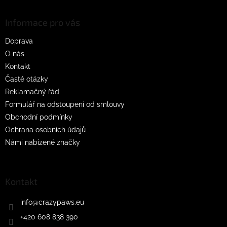
á
p
a
Informace pro vás
t
Doprava
í
O nás
Kontakt
Časté otázky
Reklamačný řád
Formulář na odstoupení od smlouvy
Obchodní podmínky
Ochrana osobních údajů
Námi nabízené značky
Kontakt
info
@
crazypaws.eu
+420 608 838 390