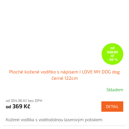
od
528 Kč
až
–30 %
Ploché kožené vodítko s nápisem I LOVE MY DOG dog
černé 122cm
Skladem
od 304,96 Kč bez DPH
369 Kč
od
DETAIL
Kožené vodítka s voděodolnou laserovým potiskem.