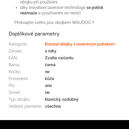
obojku
při používání
díky inovativní
laserové technologii
se
potisk
nesmaže
a
používáním se nenič
í
Překvapte svého
psa
obojkem
WAUDOG
!!
Doplňkové parametry
Kategorie
:
Kožené obojky s laserovým potiskem
Záruka
:
2 roky
EAN
:
Zvolte variantu
Barva
:
černá
Kočky
:
ne
Provedení
:
kůže
Psi
:
ano
Smart
:
ne
Typ obojku
:
klasický, ozdobný
Velikost plemene
:
všechna
Z