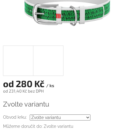
od
280 Kč
/ ks
od
231,40 Kč
bez DPH
Měrná
Zvolte variantu
cena:
Obvod krku:
Můžeme doručit do:
Zvolte variantu