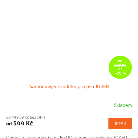
od
680 Kč
až
–20 %
Samonavíjecí vodítko pro psa JOKER
Skladem
od 449,59 Kč bez DPH
544 Kč
od
DETAIL
Originál samonavíjecí vodítko DC- comics s motivem JOKER.