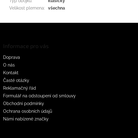
Typ obojku
:
klasický
Velikost plemena
:
všechna
Z
á
p
a
Informace pro vás
t
Doprava
í
O nás
Kontakt
Časté otázky
Reklamačný řád
Formulář na odstoupení od smlouvy
Obchodní podmínky
Ochrana osobních údajů
Námi nabízené značky