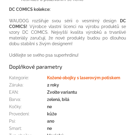
DC COMICS kolekce:
WAUDOG rozšiřuje svou sérii o vesmírný design
DC
COMICS!
Výrobce vlastní licenci na výrobu produktů se
vzory DC COMICS. Nejvyšší kvalita výrobků a trvanlivé
materiály zaručují, že nové produkty budou po dlouhou
dobu stabilní s živým designem!
Udělejte se svého psa superhrdinu!
Doplňkové parametry
Kategorie
:
Kožené obojky s laserovým potiskem
Záruka
:
2 roky
EAN
:
Zvolte variantu
Barva
:
zelená, bílá
Kočky
:
ne
Provedení
:
kůže
Psi
:
ano
Smart
:
ne