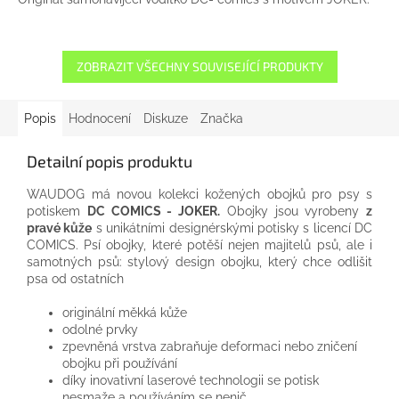
ZOBRAZIT VŠECHNY SOUVISEJÍCÍ PRODUKTY
Popis
Hodnocení
Diskuze
Značka
Detailní popis produktu
WAUDOG má novou kolekci kožených obojků pro psy s
potiskem
DC COMICS - JOKER.
Obojky jsou vyrobeny
z
pravé kůže
s unikátními designérskými potisky s licencí DC
COMICS. Psí obojky, které potěší nejen majitelů psů, ale i
samotných psů: stylový design obojku, který chce odlišit
psa od ostatních
originální měkká kůže
odolné prvky
zpevněná vrstva zabraňuje deformaci nebo zničení
obojku při používání
díky inovativní laserové technologii se potisk
nesmaže a používáním se nenič