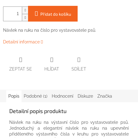
Přidat do košíku
Návlek na
ruku
na
číslo
pro vystavovatele
psů.
Detailní informace
ZEPTAT SE
HLÍDAT
SDÍLET
Popis
Podobné (1)
Hodnocení
Diskuze
Značka
Detailní popis produktu
Návlek na
ruku
na
výstavní
číslo
pro vystavovatele
ps
ů.
Jednoduchý
a
elegantní
návlek na
ruku
na
upevnění
přiděleného
výstavního
čísla
v
kruhu
pro
vystavovatele