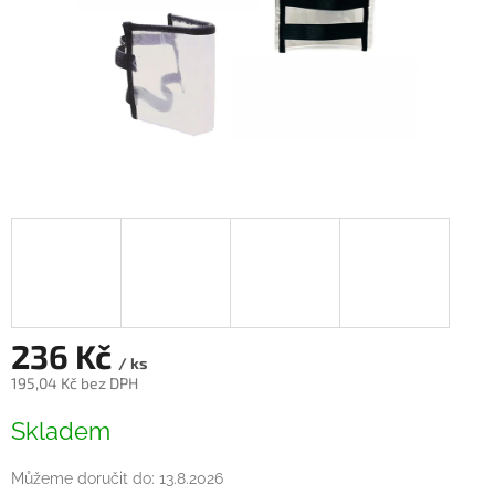
236 Kč
/ ks
195,04 Kč bez DPH
Měrná
Skladem
cena:
Můžeme doručit do:
13.8.2026