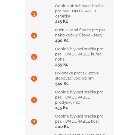
Odolná přetahovací hračka
pro psa FUN DURABLE
osmička
215 Kč
Ručník Coral fleece pro psa
nebo kočku růžovo - šedý
490 Kč
Odolná žvýkací hračka pro
psa FUN DURABLE kuřecí
noha
255 Kč
Nylonové protiskluzové
stopovací vodítko 3m
540 Kč
Odolná žvýkací hračka pro
psa FUN DURABLE
prodyšný míč
135 Kč
Odolná žvýkací hračka pro
psa FUN DURABLE kost
200 Kč