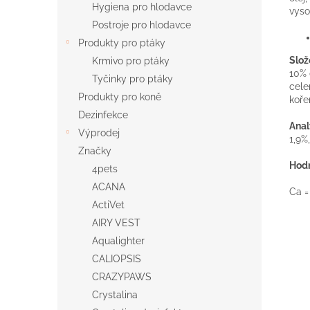
Hygiena pro hlodavce
vyso
Postroje pro hlodavce
Produkty pro ptáky
Slož
Krmivo pro ptáky
10% 
Tyčinky pro ptáky
cele
Produkty pro koně
koře
Dezinfekce
Anal
Výprodej
1,9%
Značky
Hodn
4pets
ACANA
Ca =
ActiVet
AIRY VEST
Aqualighter
CALIOPSIS
CRAZYPAWS
Crystalina