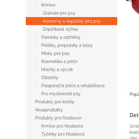
n
Krmivo
e
Granule pro psy
l
Konzervy a kapsičky pro psy
Doplňková výživa
Pamlsky a odměny
Pelíšky, prepravky a boxy
Misky pre psa
Kosmetika a péče
Hračky a výcvik
Oblečky
Pooperační péče a rehabilitace
Pro myslivecké psy
Popi
Produkty pro kočky
Akvaprodukty
Det
Produkty pro hlodavce
Krmivo pro hlodavce
Smě
kval
Tyčinky pro hlodavce
olej,