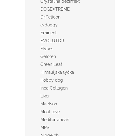
Crystalina dezinfekt
DOGEXTREME
Dr.Peticon
e-doggy
Eminent
EVOLUTOR
Flyber
Geloren
Green Leaf
Himalájska tyčka
Hobby dog
Inca Collagen
Liker
Maelson
Meat love
Mediterranean
MPS
Niggeloh