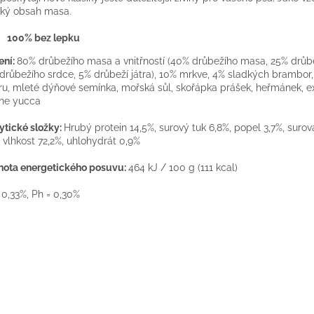
ký
obsah
masa
.
100% bez lepku
ení:
80% drůbežího masa a vnitřností (40% drůbežího masa, 25% drůbe
drůbežího srdce, 5% drůbeží játra), 10% mrkve, 4% sladkých brambor,
ru, mleté dýňové semínka, mořská sůl, skořápka prášek, heřmánek, ex
ne yucca
ytické složky:
Hrubý protein 14,5%, surový tuk 6,8%, popel 3,7%, surov
, vlhkost 72,2%, uhlohydrát 0,9%
ota energetického posuvu:
464 kJ / 100 g (111 kcal)
 0,33%, Ph = 0,30%