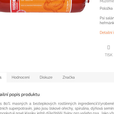
Můžeme 
Položka
Psí salá
heřmánk
Detailní
TISK
s
Hodnocení
Diskuze
Značka
ailní popis produktu
s
80
%
masných
a
bezlepkových
rostlinných
ingrediencií.Vyrobené
itních
superpotravin
,
jako
jsou
lískové
ořechy,
spirulina,
dýňová semín
poskytují nové
klasiky
ještě
důležitější
živiny
pro vašeho
psa
.
Jako
vž