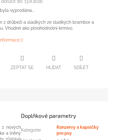
doručit do:
13.8.2026
 byla vyprodána…
m z drůbeží a sladkých ze sladkých brambor a
u. Vhodné ako plnohodnotní krmivo.
 informace
ZEPTAT SE
HLÍDAT
SDÍLET
Doplňkové parametry
z
nových
Konzervy a kapsičky
Kategorie
:
ka
a
lněný
pro psy
dy
zůstává