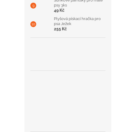
Šunkové pamlsky pro malé
psy 3ks
49 Kč
Plyšová pískací hračka pro
psa Ježek
255 Kč