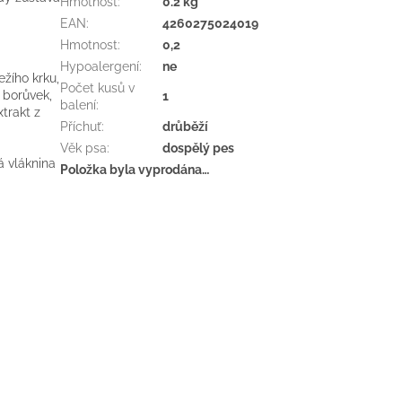
Hmotnost
:
0.2 kg
EAN
:
4260275024019
Hmotnost
:
0,2
Hypoalergení
:
ne
žího krku,
Počet kusů v
 borůvek,
1
balení
:
trakt z
Příchuť
:
drůběží
Věk psa
:
dospělý pes
á vláknina
Položka byla vyprodána…