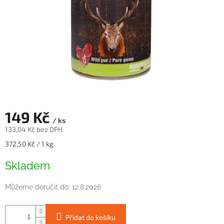
149 Kč
/ ks
133,04 Kč bez DPH
Měrná
372,50 Kč / 1 kg
cena:
Skladem
Můžeme doručit do:
12.8.2026
Přidat do košíku