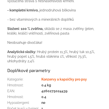
vyloučená strava s nesnášenlivostí krmení.
- kompletní krmivo,
jednodruhová bílkovina
- bez vitamínových a minerálních doplňků
Složení:
100 % zvěřina,
skládá se z masa zvěřiny (jelen,
králík), králičí vnitřnosti, zvěřinová pasta
Neobsahuje divočáka!
Analytické složky:
Hrubý protein 11,3%, hrubý tuk 10,5%,
hrubý popel 1,5%, hrubá vláknina 1%, vlhkost 73,3%,
uhlohydráty 2,4%
Doplňkové parametry
Kategorie
:
Konzervy a kapsičky pro psy
Hmotnost
:
0.4 kg
EAN
:
4260275024439
Hmotnost
:
0.4
Hypoalergení
:
ne
Počet kusů v balení
:
1