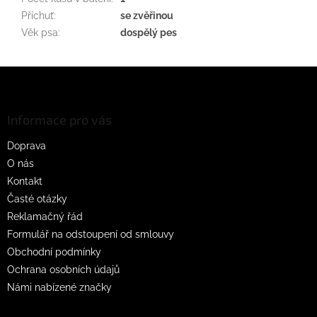
Příchuť
:
se zvěřinou
Věk psa
:
dospělý pes
Z
á
p
a
Informace pro vás
t
Doprava
í
O nás
Kontakt
Časté otázky
Reklamačný řád
Formulář na odstoupení od smlouvy
Obchodní podmínky
Ochrana osobních údajů
Námi nabízené značky