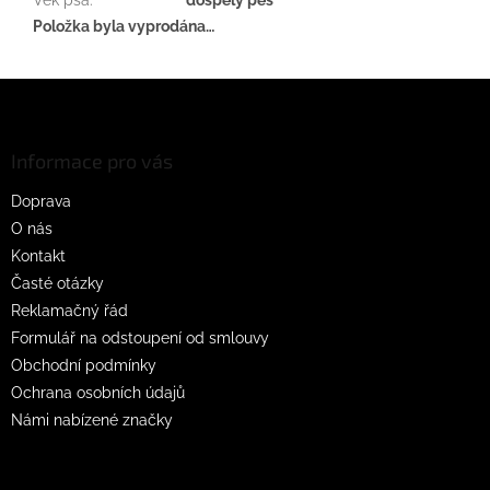
Položka byla vyprodána…
Z
á
p
a
Informace pro vás
t
Doprava
í
O nás
Kontakt
Časté otázky
Reklamačný řád
Formulář na odstoupení od smlouvy
Obchodní podmínky
Ochrana osobních údajů
Námi nabízené značky