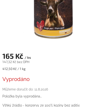
165 Kč
/ ks
147,32 Kč bez DPH
Měrná
412,50 Kč / 1 kg
cena:
Vyprodáno
Můžeme doručit do:
11.8.2026
Položka byla vyprodána…
Vlhký žrádlo - konzervy ze 100% koziny bez aditiv.