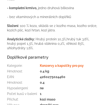
- kompletní krmivo,
jedno druhová bílkovina
- bez vitamínových a minerálních doplňků
Složení:
100 % koza, skládá se z kozího masa, kozího srdce,
kozích plic, kozí hrtan, kozí játra.
Analytické zložky:
Hrubý protein 10,3%,hrubý tuk 3,6%,
hrubý popel 1,3%, hrubá vláknina 0,2%, vlhkost 83%,
uhlohydráty 1,6%.
Doplňkové parametry
Kategorie
:
Konzervy a kapsičky pro psy
Hmotnost
:
0.4 kg
EAN
:
4260275024460
Hmotnost
:
0.4
Hypoalergení
:
ne
Počet kusů v balení
:
1
Příchuť
:
kozí maso
Věk psa
:
dospělý pes