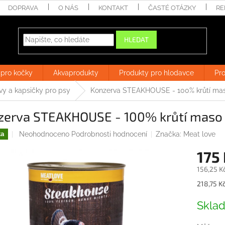
DOPRAVA
O NÁS
KONTAKT
ČASTÉ OTÁZKY
RE
HLEDAT
 pro kočky
Akvaprodukty
Produkty pro hlodavce
Pro
vy a kapsičky pro psy
Konzerva STEAKHOUSE - 100% krůtí ma
zerva STEAKHOUSE - 100% krůtí maso
Průměrné
Neohodnoceno
Podrobnosti hodnocení
Značka:
Meat love
ka
hodnocení
175
produktu
je
156,25 K
0,0
z
Měrná
218,75 Kč
5
cena:
hvězdiček.
Skla