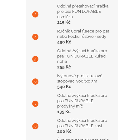
Odolná přetahovací hračka
pro psa FUN DURABLE
osmička
215 Kč
Ručník Coral fleece pro psa
nebo kočku růžovo - šedý
490 Kč
Odolná žvýkací hračka pro
psa FUN DURABLE kuřecí
noha
255 Kč
Nylonové protiskluzové
stopovací vodítko 3m
540 Kč
Odolná žvýkací hračka pro
psa FUN DURABLE
prodyšný míč
135 Kč
Odolná žvýkací hračka pro
psa FUN DURABLE kost
200 Kč