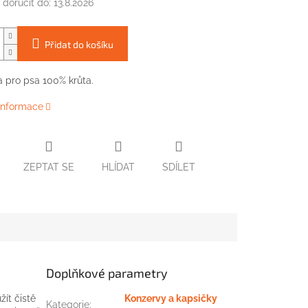
doručit do:
13.8.2026
Přidat do košíku
 pro psa 100% krůta.
 informace
ZEPTAT SE
HLÍDAT
SDÍLET
Doplňkové parametry
žít čistě
Konzervy a kapsičky
Kategorie
: