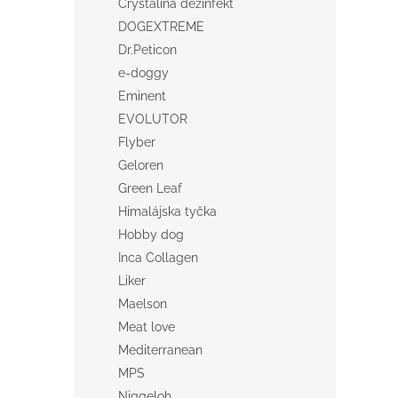
Crystalina dezinfekt
DOGEXTREME
Dr.Peticon
e-doggy
Eminent
EVOLUTOR
Flyber
Geloren
Green Leaf
Himalájska tyčka
Hobby dog
Inca Collagen
Liker
Maelson
Meat love
Mediterranean
MPS
Niggeloh