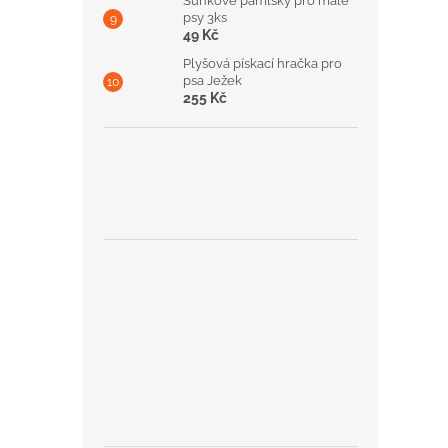
Šunkové pamlsky pro malé
psy 3ks
49 Kč
Plyšová pískací hračka pro
psa Ježek
255 Kč