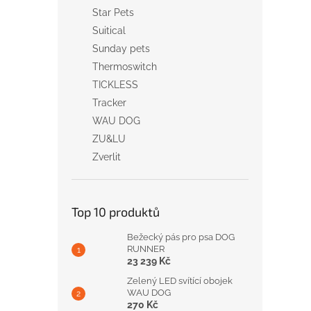
Star Pets
Suitical
Sunday pets
Thermoswitch
TICKLESS
Tracker
WAU DOG
ZU&LU
Zverlit
Top 10 produktů
Bežecký pás pro psa DOG
RUNNER
23 239 Kč
Zelený LED svítící obojek
WAU DOG
270 Kč