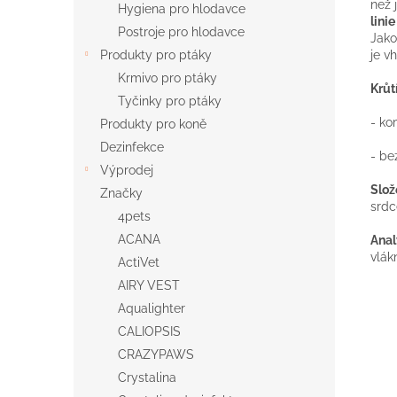
než 
Hygiena pro hlodavce
lini
Postroje pro hlodavce
Jako
je v
Produkty pro ptáky
Krmivo pro ptáky
Krůt
Tyčinky pro ptáky
- ko
Produkty pro koně
Dezinfekce
- be
Výprodej
Slož
Značky
srdce
4pets
ACANA
Anal
vlák
ActiVet
AIRY VEST
Aqualighter
CALIOPSIS
CRAZYPAWS
Crystalina