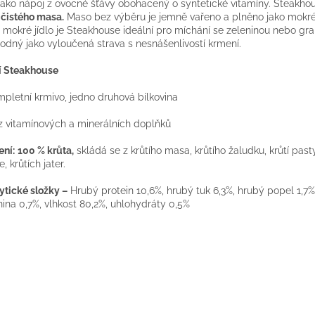
jako nápoj z ovocné šťávy obohacený o syntetické vitamíny. Steakhou
e čistého masa.
Maso bez výběru je jemně vařeno a plněno jako mokré 
 mokré jídlo je Steakhouse ideální pro míchání se zeleninou nebo gr
hodný jako vyloučená strava s nesnášenlivostí krmení.
í Steakhouse
mpletní krmivo, jedno druhová bílkovina
z vitamínových a minerálních doplňků
ení:
100 % krůta,
skládá se z krůtího masa, krůtího žaludku, krůtí pasty
, krůtích jater.
ytické složky –
Hrubý protein 10,6%, hrubý tuk 6,3%, hrubý popel 1,7%
nina 0,7%, vlhkost 80,2%, uhlohydráty 0,5%