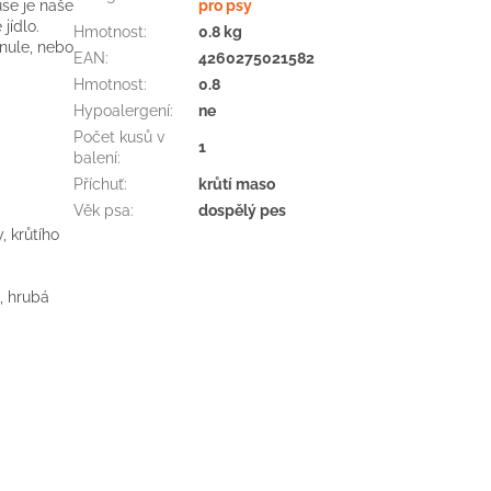
se je naše
pro psy
jídlo.
Hmotnost
:
0.8 kg
anule, nebo
EAN
:
4260275021582
Hmotnost
:
0.8
Hypoalergení
:
ne
Počet kusů v
1
balení
:
Příchuť
:
krůtí maso
Věk psa
:
dospělý pes
, krůtího
, hrubá