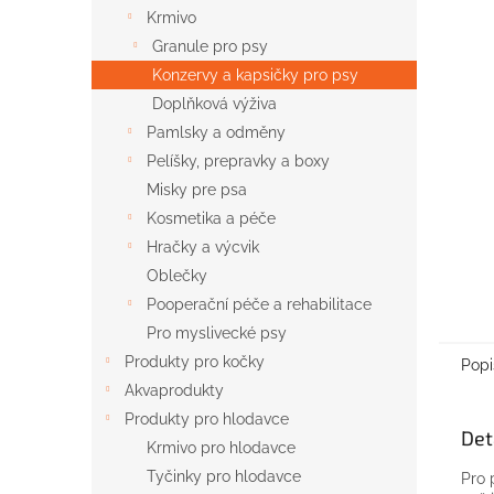
n
Krmivo
e
Granule pro psy
l
Konzervy a kapsičky pro psy
Doplňková výživa
Pamlsky a odměny
Pelíšky, prepravky a boxy
Misky pre psa
Kosmetika a péče
Hračky a výcvik
Oblečky
Pooperační péče a rehabilitace
Pro myslivecké psy
Produkty pro kočky
Popi
Akvaprodukty
Produkty pro hlodavce
Det
Krmivo pro hlodavce
Tyčinky pro hlodavce
Pro 