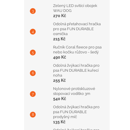
Zelený LED svítící obojek
WAU DOG
270 Kč
Odolná přetahovací hračka
pro psa FUN DURABLE
osmička
215 Kč
Ručník Coral fleece pro psa
nebo kočku růžovo - šedý
490 Kč
Odolná žvýkací hračka pro
psa FUN DURABLE kuřecí
noha
255 Kč
Nylonové protiskluzové
stopovací vodítko 3m
540 Kč
Odolná žvýkací hračka pro
psa FUN DURABLE
prodyšný míč
135 Kč