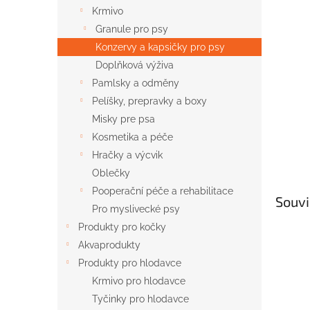
n
Krmivo
e
Granule pro psy
l
Konzervy a kapsičky pro psy
Doplňková výživa
Pamlsky a odměny
Pelíšky, prepravky a boxy
Misky pre psa
Kosmetika a péče
Hračky a výcvik
Oblečky
Pooperační péče a rehabilitace
Souvi
Pro myslivecké psy
Produkty pro kočky
Akvaprodukty
Produkty pro hlodavce
Krmivo pro hlodavce
Tyčinky pro hlodavce