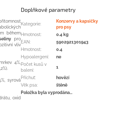
Doplňkové parametry
přítomnost
Konzervy a kapsičky
Kategorie
:
abolických
pro psy
atům během
Hmotnost
:
0.4 kg
eliny
pro
EAN
:
5902921301943
tivní vliv
Hmotnost
:
0.4
Hypoalergení
:
ne
mrkev 4%,
Počet kusů v
1
,2%).
balení
:
Příchuť
:
hovězí
5%, syrová
Věk psa
:
štěně
Položka byla vyprodána…
drátu, oxid