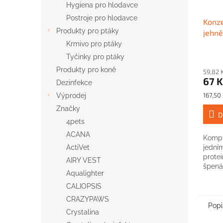
Hygiena pro hlodavce
Postroje pro hlodavce
Konze
Produkty pro ptáky
jehn
Krmivo pro ptáky
Tyčinky pro ptáky
Produkty pro koně
59,82 
67 K
Dezinfekce
Měrná
167,50 
Výprodej
cena:
Značky
D
4pets
ACANA
Kompl
ActiVet
jední
prote
AIRY VEST
špená
Aqualighter
CALIOPSIS
CRAZYPAWS
Popi
Crystalina