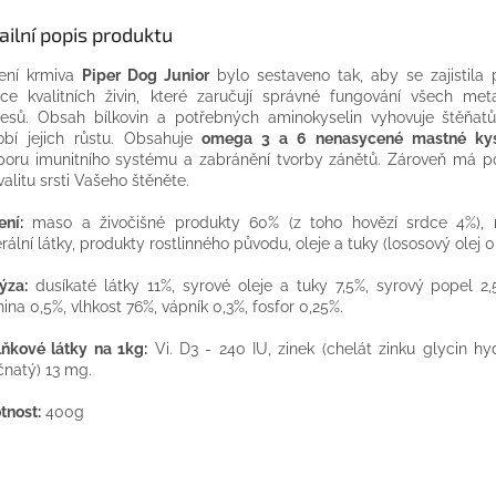
ailní popis produktu
ení krmiva
Piper Dog Junior
bylo sestaveno tak, aby se zajistila 
ce kvalitních živin, které zaručují správné fungování všech met
esů. Obsah bílkovin a potřebných aminokyselin vyhovuje štěň
bí jejich růstu. Obsahuje
omega 3 a 6 nenasycené mastné kys
oru imunitního systému a zabránění tvorby zánětů. Zároveň má pozi
valitu srsti Vašeho štěněte.
ení:
maso a živočišné produkty 60% (z toho hovězí srdce 4%), 
rální látky, produkty rostlinného původu, oleje a tuky (lososový olej 0
ýza:
dusíkaté látky 11%, syrové oleje a tuky 7,5%, syrový popel 2,
nina 0,5%, vlhkost 76%, vápník 0,3%, fosfor 0,25%.
ňkové látky na 1kg:
Vi. D3 - 240 IU, zinek (chelát zinku glycin hy
čnatý) 13 mg.
nost:
400g