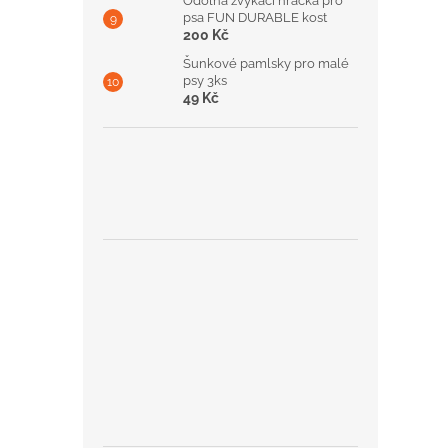
Odolná žvýkací hračka pro
psa FUN DURABLE kost
200 Kč
Šunkové pamlsky pro malé
psy 3ks
49 Kč