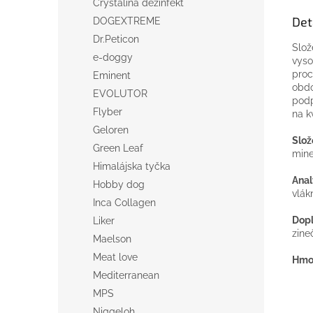
Crystalina dezinfekt
Det
DOGEXTREME
Dr.Peticon
Slož
e-doggy
vyso
proc
Eminent
obdo
EVOLUTOR
podp
Flyber
na k
Geloren
Slož
Green Leaf
mine
Himalájska tyčka
Anal
Hobby dog
vlák
Inca Collagen
Dopl
Liker
zine
Maelson
Meat love
Hmot
Mediterranean
MPS
Niggeloh