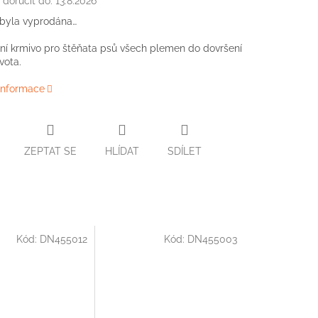
doručit do:
13.8.2026
 byla vyprodána…
í krmivo pro štěňata psů všech plemen do dovršení
ivota.
 informace
ZEPTAT SE
HLÍDAT
SDÍLET
Kód:
DN455012
Kód:
DN455003