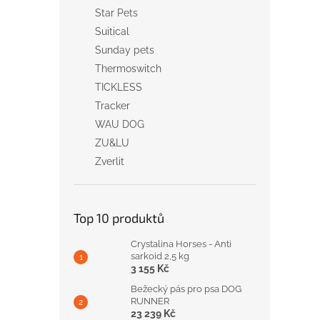
Star Pets
Suitical
Sunday pets
Thermoswitch
TICKLESS
Tracker
WAU DOG
ZU&LU
Zverlit
Top 10 produktů
Crystalina Horses - Anti
sarkoid 2,5 kg
3 155 Kč
Bežecký pás pro psa DOG
RUNNER
23 239 Kč