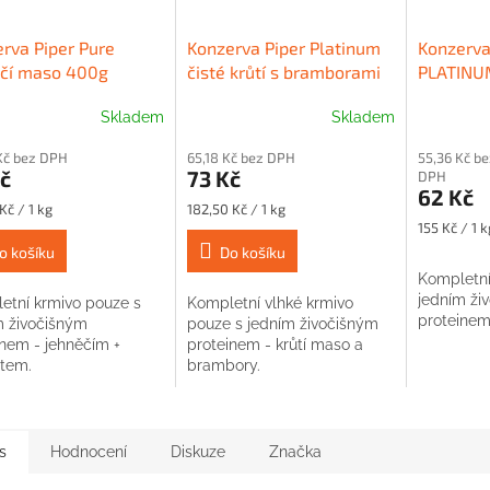
rva Piper Pure
Konzerva Piper Platinum
Konzerva
ěčí maso 400g
čisté krůtí s bramborami
PLATINUM
400g
kachním
Skladem
Skladem
Kč bez DPH
65,18 Kč bez DPH
55,36 Kč be
č
73 Kč
DPH
62 Kč
Měrná
Kč / 1 kg
182,50 Kč / 1 kg
cena:
Měrná
155 Kč / 1 k
cena:
o košíku
Do košíku
Kompletní
jedním ži
etní krmivo pouze s
Kompletní vlhké krmivo
proteinem
m živočišným
pouze s jedním živočišným
inem - jehněčím +
proteinem - krůtí maso a
tem.
brambory.
s
Hodnocení
Diskuze
Značka