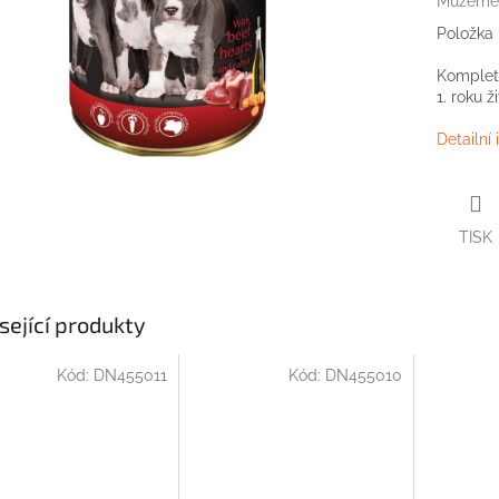
Můžeme 
Položka
Kompletn
1. roku ž
Detailní
TISK
sející produkty
Kód:
DN455011
Kód:
DN455010