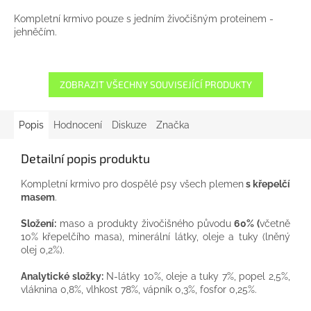
Kompletní krmivo pouze s jedním živočišným proteinem -
jehněčím.
ZOBRAZIT VŠECHNY SOUVISEJÍCÍ PRODUKTY
Popis
Hodnocení
Diskuze
Značka
Detailní popis produktu
Kompletní krmivo pro dospělé psy všech plemen
s křepelčí
masem
.
Složení:
maso a produkty živočišného původu
60% (
včetně
10% křepelčího masa), minerální látky, oleje a tuky (lněný
olej 0,2%).
Analytické složky:
N-látky 10%, oleje a tuky 7%, popel 2,5%,
vláknina 0,8%, vlhkost 78%, vápník 0,3%, fosfor 0,25%.