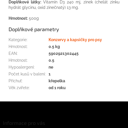
Doplňkové látky:
Vitamín D3 240 mj, zinek (chelát zinku
hydrát glycinu, oxid zinečnatý) 13 mg.
Hmotnost:
500g
Doplňkové parametry
Kategorie
:
Konzervy a kapsičky pro psy
Hmotnost
:
0.5 kg
EAN
:
5902921302445
Hmotnost
:
0.5
Hypoalergení
:
ne
Počet kusů v balení
:
1
Příchuť
:
křepelka
Věk zvířete
:
od 1 roku
Z
á
p
a
Informace pro vás