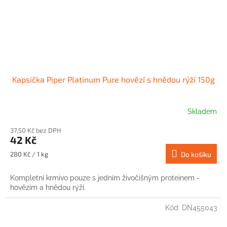
Kapsička Piper Platinum Pure hovězí s hnědou rýží 150g
Skladem
37,50 Kč bez DPH
42 Kč
Měrná
280 Kč / 1 kg
Do košíku
cena:
Kompletní krmivo pouze s jedním živočišným proteinem -
hovězím a hnědou rýží.
Kód:
DN455043