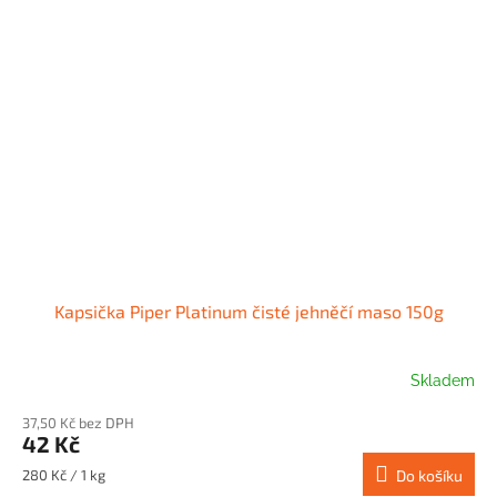
Kapsička Piper Platinum čisté jehněčí maso 150g
Skladem
37,50 Kč bez DPH
42 Kč
Měrná
280 Kč / 1 kg
Do košíku
cena: