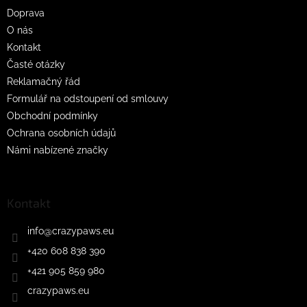
t
Doprava
í
O nás
Kontakt
Časté otázky
Reklamačný řád
Formulář na odstoupení od smlouvy
Obchodní podmínky
Ochrana osobních údajů
Námi nabízené značky
Kontakt
info
@
crazypaws.eu
+420 608 838 390
+421 905 859 980
crazypaws.eu