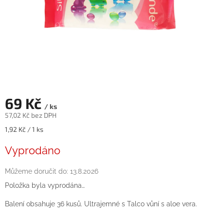
69 Kč
/ ks
57,02 Kč bez DPH
Měrná
1,92 Kč / 1 ks
cena:
Vyprodáno
Můžeme doručit do:
13.8.2026
Položka byla vyprodána…
Balení obsahuje 36 kusů. Ultrajemné s Talco vůní s aloe vera.