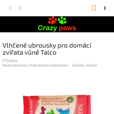
Přejít
NÁKUP
na
obsah
KOŠÍK
Vlhčené ubrousky pro domácí
zvířata vůně Talco
PT50900
Průměrné
Neohodnoceno
Podrobnosti hodnocení
Značka:
Silinde
hodnocení
produktu
je
0,0
z
5
hvězdiček.