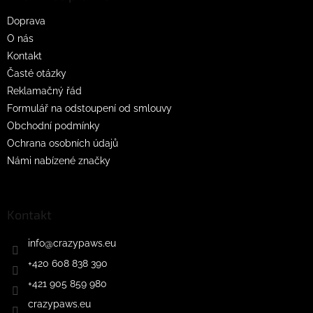
t
Doprava
í
O nás
Kontakt
Časté otázky
Reklamačný řád
Formulář na odstoupení od smlouvy
Obchodní podmínky
Ochrana osobních údajů
Námi nabízené značky
Kontakt
info
@
crazypaws.eu
+420 608 838 390
+421 905 859 980
crazypaws.eu