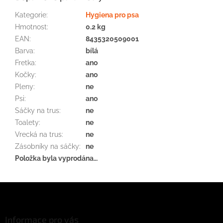
Kategorie
:
Hygiena pro psa
Hmotnost
:
0.2 kg
EAN
:
8435320509001
Barva
:
bílá
Fretka
:
ano
Kočky
:
ano
Pleny
:
ne
Psi
:
ano
Sáčky na trus
:
ne
Toalety
:
ne
Vrecká na trus
:
ne
Zásobníky na sáčky
:
ne
Položka byla vyprodána…
Z
á
p
a
Informace pro vás