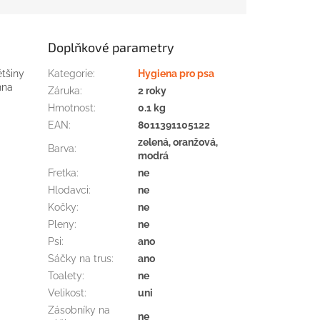
Doplňkové parametry
tšiny
Kategorie
:
Hygiena pro psa
hna
Záruka
:
2 roky
Hmotnost
:
0.1 kg
EAN
:
8011391105122
zelená, oranžová,
Barva
:
modrá
Fretka
:
ne
Hlodavci
:
ne
Kočky
:
ne
Pleny
:
ne
Psi
:
ano
Sáčky na trus
:
ano
Toalety
:
ne
Velikost
:
uni
Zásobníky na
ne