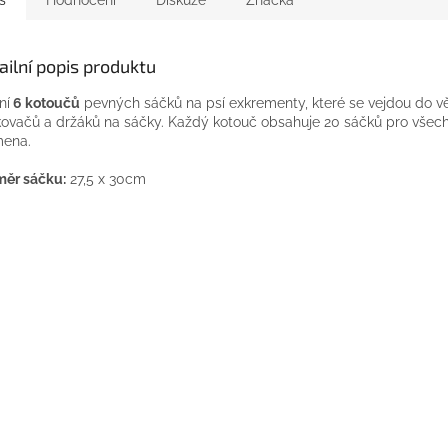
ailní popis produktu
ní
6 kotoučů
pevných sáčků na psí exkrementy, které se vejdou do vě
ovačů a držáků na sáčky. Každý kotouč obsahuje 20 sáčků pro všec
mena.
ěr sáčku:
27,5 x 30cm