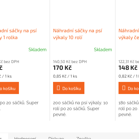
dní sáčky na psí
Náhradní sáčky na psí
Náhradní
y 1 rolka
výkaly 10 rolí
výkaly č
rolí
Skladem
Skladem
Kč bez DPH
140,50 Kč bez DPH
122,31 Kč 
č
170 Kč
148 Kč
Měrná
Měrná
 / 1 ks
0,85 Kč / 1 ks
0,82 Kč / 1
cena:
cena:
o košíku
Do košíku
Do ko
 po 20 sáčků. Super
200 sáčků na psí výkaly. 10
180 sáčků 
.
rolí po 20 sáčků. Super
rolí po 20
pevné.
pevné.
s
Hodnocení
Diskuze
Značka