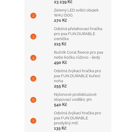
23 239 Kč
Zelený LED svítící obojek
WAU DOG
270 Kč
Odolná přetahovací hračka
pro psa FUN DURABLE
osmička
215 Kč
Ručník Coral fleece pro psa
nebo kočku růžovo - šedý
490 Kč
Odolná žvýkací hračka pro
psa FUN DURABLE kuřecí
noha
255 Kč
Nylonové protiskluzové
stopovací vodítko 3m
540 Kč
Odolná žvýkací hračka pro
psa FUN DURABLE
prodyšný míč
135 Kč