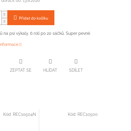
doručit do:
13.8.2026
Přidat do košíku
ů na psí výkaly. 6 rolí po 20 sáčků. Super pevné.
 informace
ZEPTAT SE
HLÍDAT
SDÍLET
Kód:
REC10504N
Kód:
REC10500