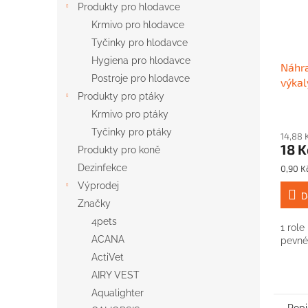
Produkty pro hlodavce
Krmivo pro hlodavce
Tyčinky pro hlodavce
Hygiena pro hlodavce
Náhra
Postroje pro hlodavce
výkal
Produkty pro ptáky
Krmivo pro ptáky
Tyčinky pro ptáky
14,88 
18 K
Produkty pro koně
Měrná
Dezinfekce
0,90 Kč
cena:
Výprodej
D
Značky
4pets
1 role
ACANA
pevné
ActiVet
AIRY VEST
Aqualighter
Popi