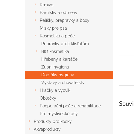
n
Krmivo
e
Pamlsky a odměny
l
Pelíšky, prepravky a boxy
Misky pre psa
Kosmetika a péče
Přípravky proti klíšťatům
BIO kosmetika
Hřebeny a kartáče
Zubní hygiena
Doplňky hygieny
Výstavy a chovatelství
Hračky a výcvik
Oblečky
Souvi
Pooperační péče a rehabilitace
Pro myslivecké psy
Produkty pro kočky
Akvaprodukty