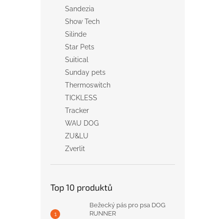
Sandezia
Show Tech
Silinde
Star Pets
Suitical
Sunday pets
Thermoswitch
TICKLESS
Tracker
WAU DOG
ZU&LU
Zverlit
Top 10 produktů
Bežecký pás pro psa DOG
RUNNER