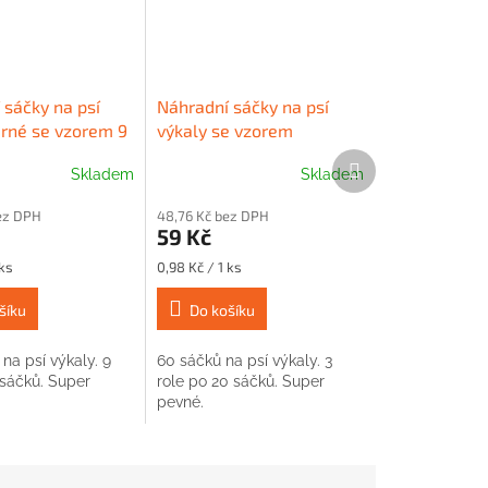
 sáčky na psí
Náhradní sáčky na psí
erné se vzorem 9
výkaly se vzorem
ORIGAMI
Další
Skladem
Skladem
produkt
bez DPH
48,76 Kč bez DPH
59 Kč
Měrná
 ks
0,98 Kč / 1 ks
cena:
šíku
Do košíku
na psí výkaly. 9
60 sáčků na psí výkaly. 3
 sáčků. Super
role po 20 sáčků. Super
pevné.