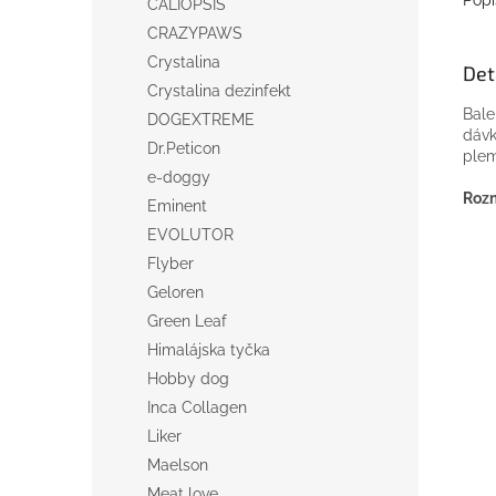
CALIOPSIS
CRAZYPAWS
Crystalina
Det
Crystalina dezinfekt
Bale
DOGEXTREME
dávk
Dr.Peticon
ple
e-doggy
Rozm
Eminent
EVOLUTOR
Flyber
Geloren
Green Leaf
Himalájska tyčka
Hobby dog
Inca Collagen
Liker
Maelson
Meat love