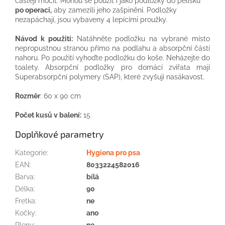
častěji močit. Mohou se použít i jako podložky do pelíšků
po operaci,
aby zamezili jeho zašpinění. Podložky
nezapáchají, jsou vybaveny 4 lepícími proužky.
Návod k použití:
Natáhněte podložku na vybrané místo
nepropustnou stranou přímo na podlahu a absorpční částí
nahoru. Po použití vyhoďte podložku do koše. Neházejte do
toalety. Absorpční podložky pro domácí zvířata mají
Superabsorpční polymery (SAP), které zvyšují nasákavost.
Rozměr
: 60 x 90 cm
Počet kusů v balení:
15
Doplňkové parametry
Kategorie
:
Hygiena pro psa
EAN
:
8033224582016
Barva
:
bílá
Délka
:
90
Fretka
:
ne
Kočky
:
ano
Pleny
:
ne