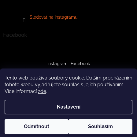
Sledovat na Instagramu
Facebook
Instagram
Facebook
Tento web používá soubory cookie. Dalším procházením
tohoto webu vyjadřujete souhlas s jejich používáním..
Více informací
zde
.
Vytvořil Shoptet
Nastavení
Copyright 2026
crazypaws.cz
. Všechna práva vyhrazena.
Z důvodu čerpání dovolené budeme produkty doručovat až po
Odmítnout
Souhlasím
Upravit nastavení cookies
3.8.2026. Za pochopení předem děkujeme! Tým Crazy Paws