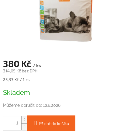
380 Kč
/ ks
314,05 Kč bez DPH
Měrná
25,33 Kč / 1 ks
cena:
Skladem
Můžeme doručit do:
12.8.2026
Přidat do košíku