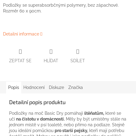
Podložky
se
superabsorbčnými
polymery,
bez
zápachové.
Rozměr
60
x
90cm.
Detailní informace
ZEPTAT SE
HLÍDAT
SDÍLET
Popis
Hodnocení
Diskuze
Značka
Detailní popis produktu
Podložky na moč Basic Dry pomáhají
štěňatům,
které se
učí
na čistotu v domácnosti.
Měly by být umístěny stále na
jednom místě v psí toaletě, nebo přímo na podlaze. Stejně
jsou ideální pomůckou
pro starší pejsky,
kteří mají potřebu