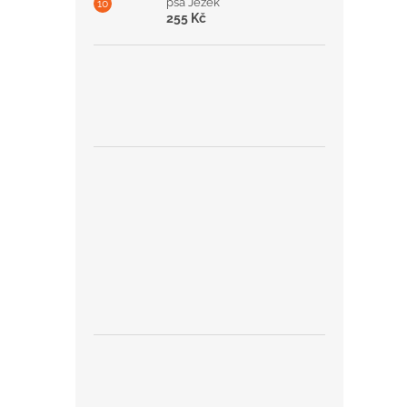
psa Ježek
255 Kč