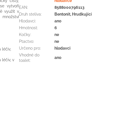
cky čistý,
hlodavce
se vytvoří
EAN
:
8588000796113
ě využít v
Druh steliva
:
Bentonit, Hrudkující
í množství
Hlodavci
:
ano
Hmotnost
:
6
Kočky
:
ne
Ptactvo
:
ne
Určeno pro
:
hlodavci
léčiv,
Vhodné do
ano
léčiv, v
toalet
: