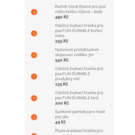
Ručník Coral fleece pro psa
nebo kočku růžovo - šedý
490 Kč
Odolná žvýkací hračka pro
psa FUN DURABLE kuřecí
noha
255 Kč
Nylonové protiskluzové
stopovací vodítko 3m
540 Kč
Odolná žvýkací hračka pro
psa FUN DURABLE
prodyšný míč
135 Kč
Odolná žvýkací hračka pro
psa FUN DURABLE kost
200 Kč
Šunkové pamlsky pro malé
psy 3ks
49 Kč
Plyšová pískací hračka pro