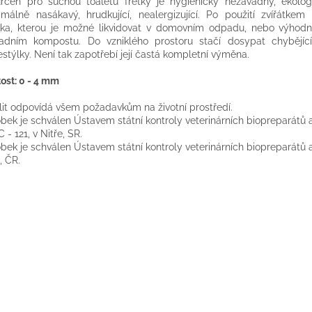
rčen pro suchou toaletu fretky je hygienicky nezávadný, ekologi
málně nasákavý, hrudkující, nealergizující. Po použití zvířátkem 
ka, kterou je možné likvidovat v domovním odpadu, nebo výhodn
adním kompostu. Do vzniklého prostoru stačí dosypat chybějíc
stýlky. Není tak zapotřebí její častá kompletní výměna.
tost: 0 - 4 mm
lit odpovídá všem požadavkům na životní prostředí.
bek je schválen Ústavem státní kontroly veterinárních biopreparátů a 
 - 121, v Nitře, SR.
bek je schválen Ústavem státní kontroly veterinárních biopreparátů a 
, ČR.