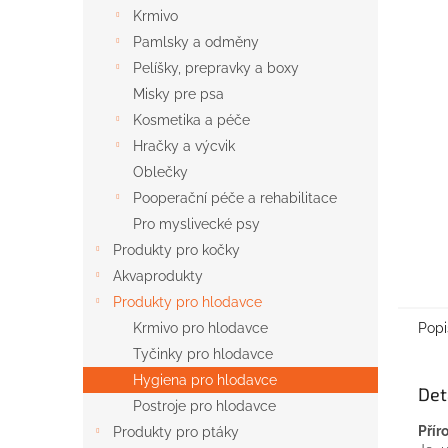
n
Krmivo
e
Pamlsky a odměny
l
Pelíšky, prepravky a boxy
Misky pre psa
Kosmetika a péče
Hračky a výcvik
Oblečky
Pooperační péče a rehabilitace
Pro myslivecké psy
Produkty pro kočky
Akvaprodukty
Produkty pro hlodavce
Popi
Krmivo pro hlodavce
Tyčinky pro hlodavce
Hygiena pro hlodavce
Det
Postroje pro hlodavce
Přír
Produkty pro ptáky