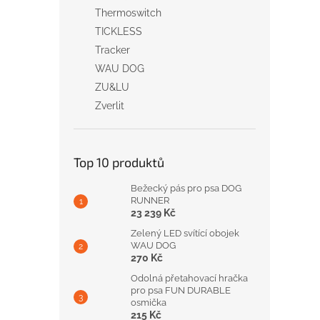
Thermoswitch
TICKLESS
Tracker
WAU DOG
ZU&LU
Zverlit
Top 10 produktů
Bežecký pás pro psa DOG
RUNNER
23 239 Kč
Zelený LED svítící obojek
WAU DOG
270 Kč
Odolná přetahovací hračka
pro psa FUN DURABLE
osmička
215 Kč