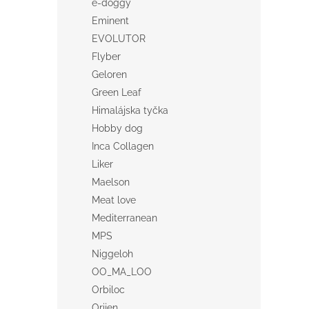
e-doggy
Eminent
EVOLUTOR
Flyber
Geloren
Green Leaf
Himalájska tyčka
Hobby dog
Inca Collagen
Liker
Maelson
Meat love
Mediterranean
MPS
Niggeloh
OO_MA_LOO
Orbiloc
Orijen