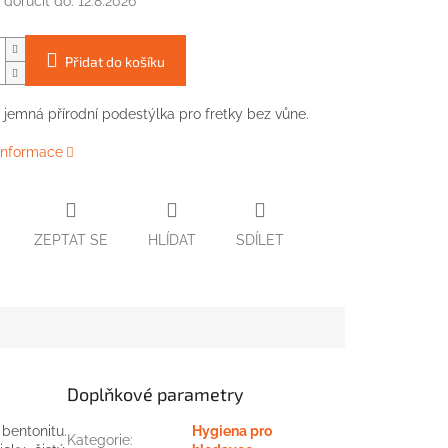
doručit do:
12.8.2026
Přidat do košíku
je jemná přírodní podestýlka pro fretky bez vůne.
 informace
ZEPTAT SE
HLÍDAT
SDÍLET
Doplňkové parametry
bentonitu.
Hygiena pro
Kategorie
: