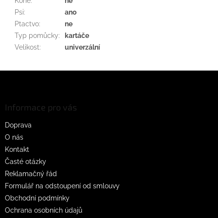
Koně
:
ne
Psi
:
ano
Ptactvo
:
ne
Typ pomůcky
:
kartáče
Velikost
:
univerzální
Z
á
p
a
Informace pro vás
t
Doprava
í
O nás
Kontakt
Časté otázky
Reklamačný řád
Formulář na odstoupení od smlouvy
Obchodní podmínky
Ochrana osobních údajů