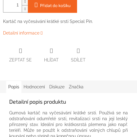
Přidat do košíku
Kartáč
na
vyčesávání
krátké
srsti
Special
Pin
.
Detailní informace
ZEPTAT SE
HLÍDAT
SDÍLET
Popis
Hodnocení
Diskuze
Značka
Detailní popis produktu
Gumová
kartáč na
vyčesávání
krátké
srsti.
Používá se
na
odstraňování
odumřelé
srsti,
revitalizaci
srsti
na
její
lesklý
přirozený
stav
.
Ideální
pro
krátkosrstá plemena
jako
např
.
teriéři
.
Může se použít
k odstraňování
volných
chlupů
při
koupání
nebo
stejně
na
konečnou úpravu
.