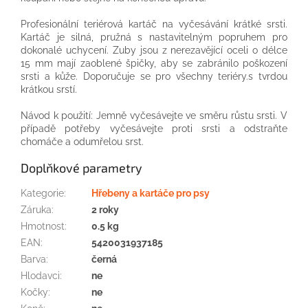
Profesionální
teriérová
kartáč na
vyčesávání
krátké
srsti.
Kartáč
je
silná,
pružná
s
nastavitelným popruhem
pro
dokonalé
uchycení
.
Zuby
jsou
z
nerezavějící oceli
o délce
15
mm
mají
zaoblené
špičky
,
aby se zabránilo poškození
srsti
a
kůže.
Doporučuje se
pro
všechny
teriéry.s
tvrdou
krátkou srstí
.
Návod
k použití
:
Jemně
vyčesávejte
ve směru růstu
srsti.
V
případě potřeby
vyčesávejte
proti
srsti
a
odstraňte
chomáče
a
odumřelou
srst.
Doplňkové parametry
Kategorie
:
Hřebeny a kartáče pro psy
Záruka
:
2 roky
Hmotnost
:
0.5 kg
EAN
:
5420031937185
Barva
:
černá
Hlodavci
:
ne
Kočky
:
ne