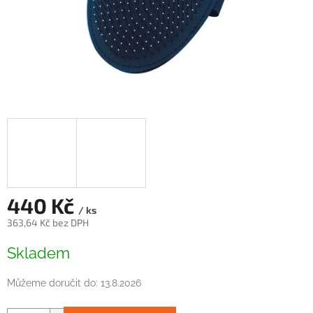
440 Kč
/ ks
363,64 Kč bez DPH
Měrná
Skladem
cena:
Můžeme doručit do:
13.8.2026