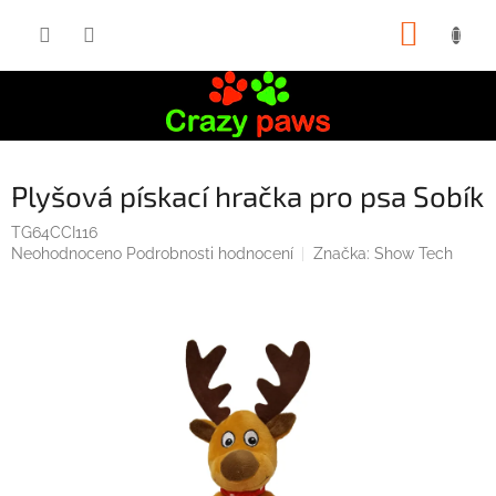
Přejít
NÁKUP
na
obsah
KOŠÍK
Plyšová pískací hračka pro psa Sobík
TG64CCI116
Průměrné
Neohodnoceno
Podrobnosti hodnocení
Značka:
Show Tech
hodnocení
produktu
je
0,0
z
5
hvězdiček.