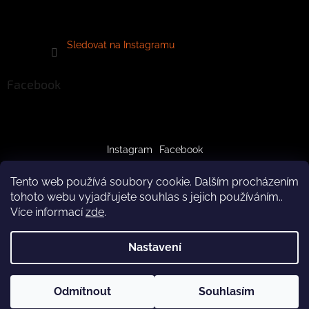
Sledovat na Instagramu
Facebook
Instagram
Facebook
Tento web používá soubory cookie. Dalším procházením
tohoto webu vyjadřujete souhlas s jejich používáním..
Více informací
zde
.
Vytvořil Shoptet
Nastavení
Copyright 2026
crazypaws.cz
. Všechna práva vyhrazena.
Z důvodu čerpání dovolené budeme produkty doručovat až po
Odmítnout
Souhlasím
Upravit nastavení cookies
3.8.2026. Za pochopení předem děkujeme! Tým Crazy Paws