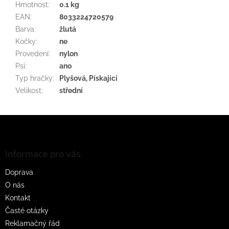
Hmotnost
:
0.1 kg
EAN
:
8033224720579
Barva
:
žlutá
Kočky
:
ne
Provedení
:
nylon
Psi
:
ano
Typ hračky
:
Plyšová, Pískající
Velikost
:
střední
Z
á
p
a
Informace pro vás
t
Doprava
í
O nás
Kontakt
Časté otázky
Reklamačný řád