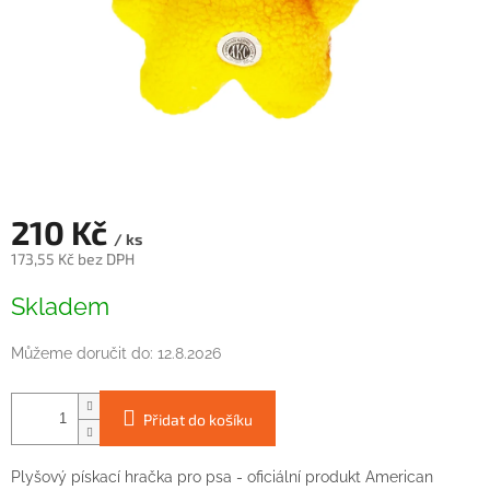
210 Kč
/ ks
173,55 Kč bez DPH
Měrná
Skladem
cena:
Můžeme doručit do:
12.8.2026
Přidat do košíku
Plyšový
pískací
hračka
pro
psa
-
oficiální
produkt
American