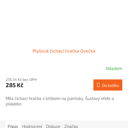
Plyšová čichací hračka Ovečka
Skladem
235,54 Kč bez DPH
285 Kč
Do košíku
Milá čichací hračka s bříškem na pamlsky. Šusťavý efekt a
pískátko.
Popis
Hodnocení
Diskuze
Značka