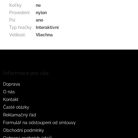
Kočky
:
ne
Provedení
:
nylon
Psi
:
ano
Typ hračky
:
Interaktivní
Velikost
:
Všechna
Z
á
p
a
Informace pro vás
t
Doprava
í
O nás
Kontakt
Časté otázky
Reklamačný řád
Formulář na odstoupení od smlouvy
Obchodní podmínky
Ochrana osobních údajů