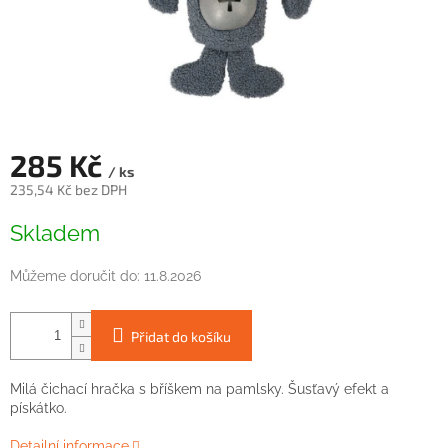
285 Kč
/ ks
235,54 Kč bez DPH
Měrná
Skladem
cena:
Můžeme doručit do:
11.8.2026
Přidat do košíku
Milá čichací hračka s bříškem na pamlsky. Šusťavý efekt a
pískátko.
Detailní informace