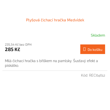
Plyšová čichací hračka Medvídek
Skladem
235,54 Kč bez DPH
285 Kč
Do košíku
Milá čichací hračka s bříškem na pamlsky. Šusťavý efekt a
pískátko.
Kód:
REC64612