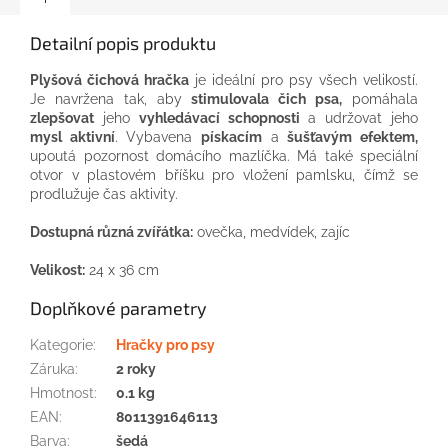
Detailní popis produktu
Plyšová čichová hračka
je ideální pro psy všech velikostí.
Je navržena tak, aby
stimulovala čich psa,
pomáhala
zlepšovat
jeho
vyhledávací schopnosti
a udržovat jeho
mysl aktivní
. Vybavena
pískacím
a
šušťavým efektem,
upoutá pozornost domácího mazlíčka. Má také speciální
otvor v plastovém bříšku pro vložení pamlsku, čímž se
prodlužuje čas aktivity.
Dostupná různá zvířátka:
ovečka, medvídek, zajíc
Velikost:
24 x 36 cm
Doplňkové parametry
Kategorie
:
Hračky pro psy
Záruka
:
2 roky
Hmotnost
:
0.1 kg
EAN
:
8011391646113
Barva
:
šedá