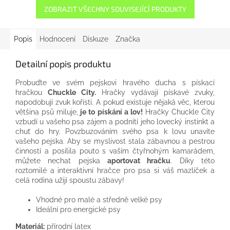
ZOBRAZIT VŠECHNY SOUVISEJÍCÍ PRODUKTY
Popis
Hodnocení
Diskuze
Značka
Detailní popis produktu
Probuďte ve svém pejskovi hravého ducha s pískací
hračkou
Chuckle City.
Hračky vydávají pískavé zvuky,
napodobují zvuk kořisti. A pokud existuje nějaká věc, kterou
většina psů miluje,
je to pískání a lov!
Hračky Chuckle City
vzbudí u vašeho psa zájem a podnítí jeho lovecký instinkt a
chuť do hry. Povzbuzováním svého psa k lovu unavíte
vašeho pejska. Aby se myslivost stala zábavnou a pestrou
činností a posílila pouto s vaším čtyřnohým kamarádem,
můžete nechat pejska
aportovat hračku
. Díky této
roztomilé a interaktivní hračce pro psa si váš mazlíček a
celá rodina užijí spoustu zábavy!
Vhodné pro malé a středně velké psy
Ideální pro energické psy
Materiál:
přírodní latex