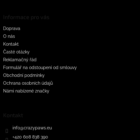
á
p
a
Informace pro vás
t
Doprava
í
O nás
Kontakt
Časté otázky
Reklamačný řád
Formulář na odstoupení od smlouvy
Obchodní podmínky
Ochrana osobních údajů
Námi nabízené značky
Kontakt
info
@
crazypaws.eu
+420 608 838 390