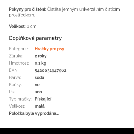
Pokyny pro čištění:
Čistěte jemným univerzálním čistícím
prostředkem.
Velikost:
6 cm
Doplňkové parametry
Kategorie
:
Hračky pro psy
Záruka
:
2 roky
Hmotnost
:
0.1 kg
EAN
:
5420031947962
Barva
:
šedá
Kočky
:
ne
Psi
:
ano
Typ hračky
:
Pískající
Velikost
:
malá
Položka byla vyprodána…
Z