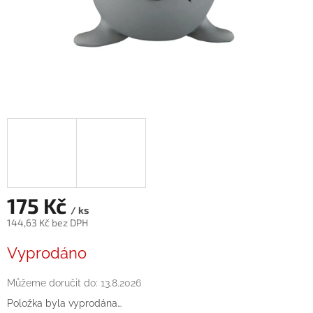
175 Kč
/ ks
144,63 Kč bez DPH
Měrná
Vyprodáno
cena:
Můžeme doručit do:
13.8.2026
Položka byla vyprodána…