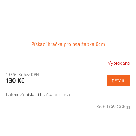
Pískací hračka pro psa žabka 6cm
Vyprodáno
107,44 Kč bez DPH
130 Kč
DETAIL
Latexová pískací hračka pro psa.
Kód:
TG64CCI133