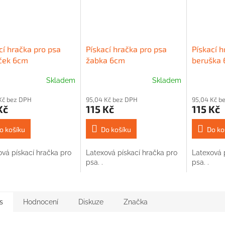
cí hračka pro psa
Pískací hračka pro psa
Pískací h
ček 6cm
žabka 6cm
beruška
Skladem
Skladem
Kč bez DPH
95,04 Kč bez DPH
95,04 Kč b
Kč
115 Kč
115 Kč
o košíku
Do košíku
Do ko
ová pískací hračka pro
Latexová pískací hračka pro
Latexová 
psa. .
psa. .
s
Hodnocení
Diskuze
Značka