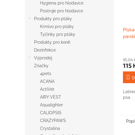
Hygiena pro hlodavce
Postroje pro hlodavce
Produkty pro ptáky
Krmivo pro ptáky
Píska
Tyčinky pro ptáky
paná
Produkty pro koně
Dezinfekce
Výprodej
95,04 
115 
Značky
4pets
D
ACANA
ActiVet
Latex
AIRY VEST
psa. .
Aqualighter
CALIOPSIS
CRAZYPAWS
Popi
Crystalina