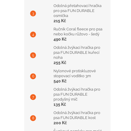
Odolná přetahovací hračka
pro psa FUN DURABLE
osmička
215 Kč
Ručník Coral fleece pro psa
nebo kočku růžovo - šedý
490 Kč
Odolná žvýkací hračka pro
psa FUN DURABLE kuřecí
noha
255 Kč
Nylonové protiskluzové
stopovací vodítko 3m
540 Kč
Odolná žvýkací hračka pro
psa FUN DURABLE
prodyšný míč
135 Kč
Odolná žvýkací hračka pro
psa FUN DURABLE kost
200 Kč