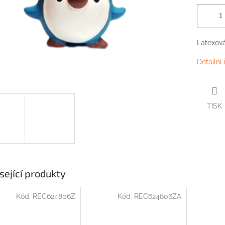
Latexová
Detailní
TISK
sející produkty
Kód:
REC624806Z
Kód:
REC624806ZA