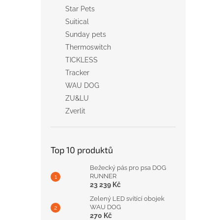
Star Pets
Suitical
Sunday pets
Thermoswitch
TICKLESS
Tracker
WAU DOG
ZU&LU
Zverlit
Top 10 produktů
Bežecký pás pro psa DOG
RUNNER
23 239 Kč
Zelený LED svítící obojek
WAU DOG
270 Kč