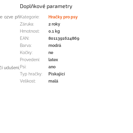
Doplňkové parametry
e ozve při
Kategorie
:
Hračky pro psy
Záruka
:
2 roky
Hmotnost
:
0.1 kg
EAN
:
8011391624869
Barva
:
modrá
Kočky
:
ne
Provedení
:
latex
Psi
:
ano
í udušení,
Typ hračky
:
Pískající
Velikost
:
malá