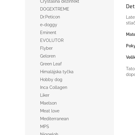
Crystalina dezinfekt
Det
DOGEXTREME
Dr.Peticon
Late
stla
e-doggy
Eminent
Mate
EVOLUTOR
Poky
Flyber
Geloren
Veli
Green Leaf
Tato
Himalájska tyčka
dopo
Hobby dog
Inca Collagen
Liker
Maelson
Meat love
Mediterranean
MPS
Niggeloh