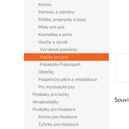
n
Krmivo
e
Pamlsky a odměny
l
Pelíšky, prepravky a boxy
Misky pre psa
Kosmetika a péče
Hračky a výcvik
Výcvikové pomůcky
Hračky pro psy
Polokošile Pullersport
Oblečky
Pooperační péče a rehabilitace
Pro myslivecké psy
Produkty pro kočky
Souvi
Akvaprodukty
Produkty pro hlodavce
Krmivo pro hlodavce
Tyčinky pro hlodavce