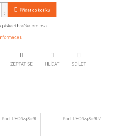
Přidat do košíku
 pískací hračka pro psa. .
 informace
ZEPTAT SE
HLÍDAT
SDÍLET
Kód:
REC624806L
Kód:
REC624806RZ