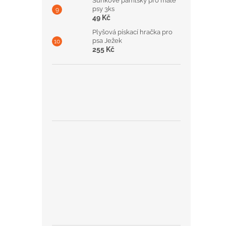
Šunkové pamlsky pro malé
psy 3ks
49 Kč
Plyšová pískací hračka pro
psa Ježek
255 Kč