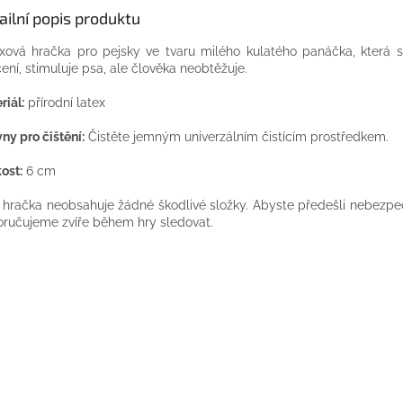
ailní popis produktu
xová hračka pro pejsky ve tvaru milého kulatého panáčka, která s
čení, stimuluje psa, ale člověka neobtěžuje.
riál:
přírodní latex
ny pro čištění:
Čistěte jemným univerzálním čistícím prostředkem.
kost:
6 cm
 hračka neobsahuje žádné škodlivé složky. Abyste předešli nebezpeč
ručujeme zvíře během hry sledovat.