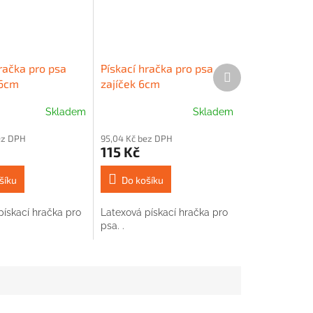
račka pro psa
Pískací hračka pro psa
Další
 6cm
zajíček 6cm
produkt
Skladem
Skladem
ez DPH
95,04 Kč bez DPH
115 Kč
šíku
Do košíku
pískací hračka pro
Latexová pískací hračka pro
psa. .