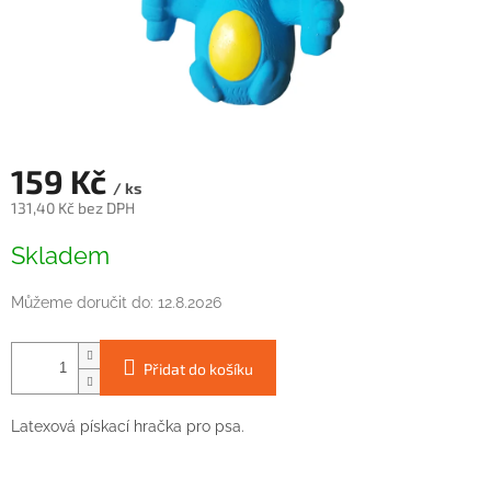
159 Kč
/ ks
131,40 Kč bez DPH
Měrná
Skladem
cena:
Můžeme doručit do:
12.8.2026
Přidat do košíku
Latexová pískací hračka pro psa.