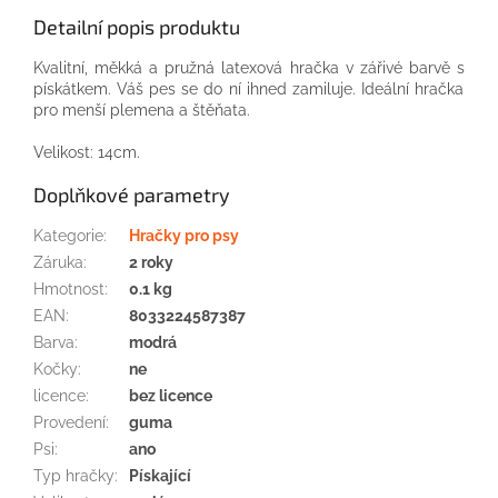
Detailní popis produktu
Kvalitní
, měkká
a
pružná
latexová
hračka
v zářivé
barvě
s
pískátkem.
Váš
pes
se do ní
ihned
zamiluje.
Ideální hračka
pro
menší plemena
a
štěňata.
Velikost:
14cm.
Doplňkové parametry
Kategorie
:
Hračky pro psy
Záruka
:
2 roky
Hmotnost
:
0.1 kg
EAN
:
8033224587387
Barva
:
modrá
Kočky
:
ne
licence
:
bez licence
Provedení
:
guma
Psi
:
ano
Typ hračky
:
Pískající