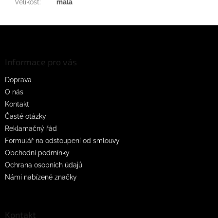
Velikost
:
malá
Z
á
p
a
Informace pro vás
t
Doprava
í
O nás
Kontakt
Časté otázky
Reklamačný řád
Formulář na odstoupení od smlouvy
Obchodní podmínky
Ochrana osobních údajů
Námi nabízené značky
Kontakt